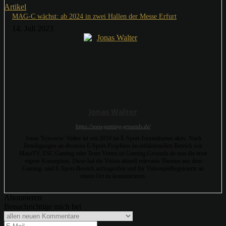
Artikel
MAG-C wächst: ab 2024 in zwei Hallen der Messe Erfurt
14. Juli 2023
Jonas Walter
https://www.gaming-grounds.de/
Jonas 'Syncerus' Walter ist seit 2010 im E-Sport-Journalismus aktiv. Nach
Beteiligungen an diversen E-Sport-Projekten im redaktionellen Bereich wie
MaseTV, ESC Gaming oder Team Vertex ist Gaming-Grounds.de nun die erste
eigene Konzeption. Diese hat die Vision aktuell relevante Themen aus dem
Gaming- und E-Sport-Bereich aufzugreifen und für Videospielbegeisterte an
einem Ort zu konzentrieren.
Abonnieren
Benachrichtige mich bei