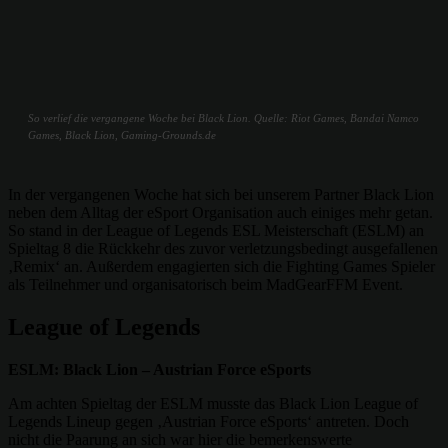
So verlief die vergangene Woche bei Black Lion. Quelle: Riot Games, Bandai Namco
Games, Black Lion, Gaming-Grounds.de
In der vergangenen Woche hat sich bei unserem Partner Black Lion
neben dem Alltag der eSport Organisation auch einiges mehr getan.
So stand in der League of Legends ESL Meisterschaft (ESLM) an
Spieltag 8 die Rückkehr des zuvor verletzungsbedingt ausgefallenen
‚Remix‘ an. Außerdem engagierten sich die Fighting Games Spieler
als Teilnehmer und organisatorisch beim MadGearFFM Event.
League of Legends
ESLM: Black Lion – Austrian Force eSports
Am achten Spieltag der ESLM musste das Black Lion League of
Legends Lineup gegen ‚Austrian Force eSports‘ antreten. Doch
nicht die Paarung an sich war hier die bemerkenswerte