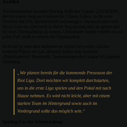
Ausblick
Am kommenden neunten Spieltag heißt der Gegner ‚DIVIZION‘,
die mit einem Sieg noch immer die Chance haben, in die erste
Division der ESL Meisterschaft aufzusteigen. Dennoch setzt sich
Black Lion das Ziel auch in dieser Begegnung alles zu geben und
für eine Überraschung zu sorgen. Umkämpfte Spiele würden es auf
jeden Fall, heißt es seitens der Organisation.
Im Kopf ist man aber stellenweise schon viel weiter. Zu den
weiteren Plänen im LoL-Bereich äußert sich Andreas
‚PrinzKarneval‘ Bernhardt, Teammanager der League of Legends
Abteilung:
„Wir planen bereits für die kommende Preseason der
Riot Liga. Dort möchten wir komplett durchstarten,
uns in die erste Liga spielen und den Pokal mit nach
Hause nehmen. Es wird nicht leicht, aber mit einem
starken Team im Hintergrund sowie auch im
Vordergrund sollte das möglich sein.“
Spieltag 8 in der Wiederholung