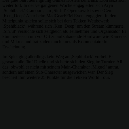
Der gute Start des Fighting Games Rosters bei Black Lion setzt sich
weiter fort. In der vergangenen Woche engagierten sich Arya
‚Sephiblack‘ Gamoori, Jan ‚SinJul‘ Openkowski sowie Cem
‚Ken_Deep‘ Anar beim MadGearFFM Event engagiert. In den
Mittelpunkt spielen sollte sich bei dem Tekken Wettbewerb
‚Spehiblack‘, während sich ‚Ken_Deep‘ um den Stream kümmerte.
‚SinJul‘ versuchte sich zeitgleich als Teilnehmer und Organisator. Er
kümmerte sich um vor Ort zu aufzubauende Hardware wie Kameras
und Mikros und trat zudem auch kurz als Kommentator in
Erscheinung.
Im Spiel ging allerdings kein Weg an ‚Sephiblack‘ vorbei. Er
gewann alle fünf Duelle und sicherte sich den Sieg im Turnier. All
das, obwohl er nicht mit seinem Main-Charakter ‚Miguel‘ antrat,
sondern auf einen Sub-Character ausgewichen war. Der Sieg
beschert ihm weitere 25 Punkte für die Tekken World Tour.