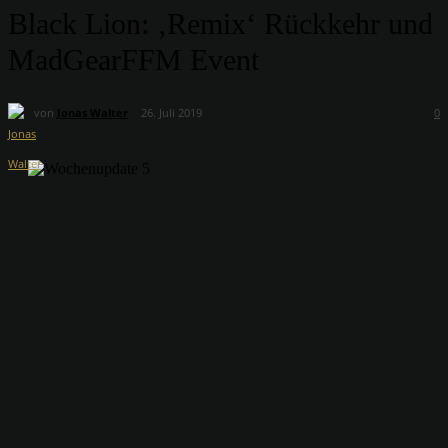
Black Lion: ‚Remix‘ Rückkehr und
MadGearFFM Event
von
Jonas Walter
26. Juli 2019
0