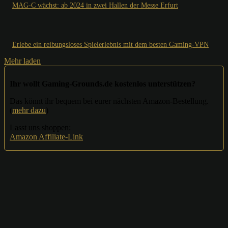
MAG-C wächst: ab 2024 in zwei Hallen der Messe Erfurt
Erlebe ein reibungsloses Spielerlebnis mit dem besten Gaming-VPN
Mehr laden
Ihr wollt Gaming-Grounds.de kostenlos unterstützen?
Das könnt ihr bequem bei eurer nächsten Amazon-Bestellung.
(
mehr dazu
)
Lasst uns shoppen:
Amazon Affiliate-Link