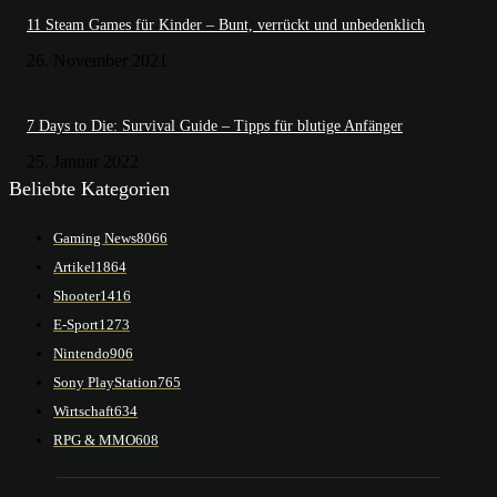
11 Steam Games für Kinder – Bunt, verrückt und unbedenklich
26. November 2021
7 Days to Die: Survival Guide – Tipps für blutige Anfänger
25. Januar 2022
Beliebte Kategorien
Gaming News
8066
Artikel
1864
Shooter
1416
E-Sport
1273
Nintendo
906
Sony PlayStation
765
Wirtschaft
634
RPG & MMO
608