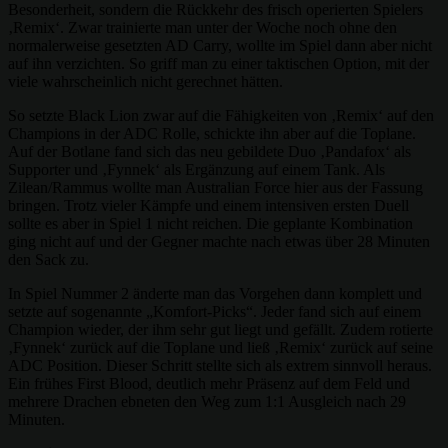
Besonderheit, sondern die Rückkehr des frisch operierten Spielers
‚Remix‘. Zwar trainierte man unter der Woche noch ohne den
normalerweise gesetzten AD Carry, wollte im Spiel dann aber nicht
auf ihn verzichten. So griff man zu einer taktischen Option, mit der
viele wahrscheinlich nicht gerechnet hätten.
So setzte Black Lion zwar auf die Fähigkeiten von ‚Remix‘ auf den
Champions in der ADC Rolle, schickte ihn aber auf die Toplane.
Auf der Botlane fand sich das neu gebildete Duo ‚Pandafox‘ als
Supporter und ‚Fynnek‘ als Ergänzung auf einem Tank. Als
Zilean/Rammus wollte man Australian Force hier aus der Fassung
bringen. Trotz vieler Kämpfe und einem intensiven ersten Duell
sollte es aber in Spiel 1 nicht reichen. Die geplante Kombination
ging nicht auf und der Gegner machte nach etwas über 28 Minuten
den Sack zu.
In Spiel Nummer 2 änderte man das Vorgehen dann komplett und
setzte auf sogenannte „Komfort-Picks“. Jeder fand sich auf einem
Champion wieder, der ihm sehr gut liegt und gefällt. Zudem rotierte
‚Fynnek‘ zurück auf die Toplane und ließ ‚Remix‘ zurück auf seine
ADC Position. Dieser Schritt stellte sich als extrem sinnvoll heraus.
Ein frühes First Blood, deutlich mehr Präsenz auf dem Feld und
mehrere Drachen ebneten den Weg zum 1:1 Ausgleich nach 29
Minuten.