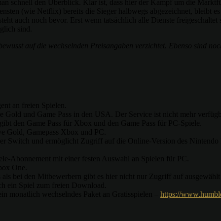
 man schnell den Überblick. Klar ist, dass hier der Kampf um die Mark
en (wie Netflix) bereits die Sieger halbwegs abgezeichnet, bleibt e
 steht auch noch bevor. Erst wenn tatsächlich alle Dienste freigeschal
glich sind.
 bewusst auf die wechselnden Preisangaben verzichtet. Ebenso sind noch
nt an freien Spielen.
Live Gold und Game Pass in den USA. Der Service ist nicht mehr verfügb
s gibt den Game Pass für Xbox und den Game Pass für PC-Spiele.
Live Gold, Gamepass Xbox und PC.
er Switch und ermöglicht Zugriff auf die Online-Version des Nintendo
piele-Abonnement mit einer festen Auswahl an Spielen für PC.
Xbox One.
 als bei den Mitbewerbern gibt es hier nicht nur Zugriff auf ausgewähl
ich ein Spiel zum freien Download.
in monatlich wechselndes Paket an Gratisspielen –
https://www.humbl