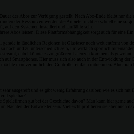
 Dauer des Abos zur Verfügung gestellt. Nach Abo-Ende bleibt nur die
ünden der Ressourcen werden die Anbieter nicht so schnell eine so gr
 auf den Systemen installiert und lauffähig sein.
rere Abos leisten. Diese Plattformabhängigkeit sorgt auch für eine Ei
 gerade in ländlichen Regionen ist Glasfaser noch weit entfernt von der 
zu hoch und zu unterschiedlich sein, um wirklich sportlich miteinande
estreamt, dabei könnte es zu größeren Latenzen kommen als gewohnt.
ch auf Smartphones. Hier muss sich also auch in der Entwicklung der 
chte man vermutlich den Controller einfach mitnehmen. Bluetooth ka
ht sehr ausgereift und es gibt wenig Erfahrung darüber, wie es sich mi
voll spielbar?
re Spielefirmen gut bei der Geschichte davon? Man kann hier gerne au
m Nachteil der Entwickler sein. Vielleicht profitieren sie aber auch da