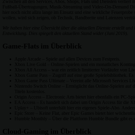
Zwischen all den Services, Abos, Shops, Flats und Diensten verliert
Fußball-Übertragungen, Musik-Streaming und Video-On-Demand Dienst
hier noch nicht allzu lange im Einsatz und eine wirkliche Feuerprobe
wollen, wird sich zeigen, ob Technik, Bandbreite und Latenzen verträ
Wir haben hier eine Übersicht über die aktuellen Dienste erstellt und
Entwicklung. Dies spiegelt den aktuellen Stand wider (Juni 2019).
Game-Flats im Überblick
Apple Arcade – Spiele auf allen Devices zum Festpreis.
Xbox Live Gold – Online-Spielen und ein monatliches Kontinge
Xbox All Access – war ein zeitlich limitierter Vorläufer von 
Xbox Game Pass – Zugriff auf eine große Spielebibliothek. E
Xbox Game Pass Ultimate – Vereint alle Microsoft Services 
Nintendo Switch Online – Ermöglicht das Online-Spielen auf d
Titeln kostenlos.
Origin Access – Electronic Arts bietet hier ebenfalls ein PC-S
EA Access – Es handelt sich dabei um Origin Access für die 
Uplay+ – Ubisoft unterhält hier ein eigenes Spiele-Abo. Anders
Epic Store – Keine Flat, aber Epic Games bietet hier wöchentl
Humble Monthly – Über die Plattform Humble Bundle gibt es e
Cloud-Gaming im Überblick