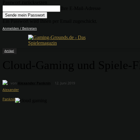
Passwort zurücksetzen
Ihre E-Mail-Adresse
Ein Passwort wird Ihnen per Email zugeschickt.
Anmelden / Beitreten
Artikel
Cloud-Gaming und Spiele-Fl
von
Alexander Panknin
12. Juni 2019