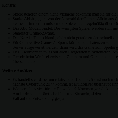
Kontra:
Spiele gehören einem nicht, vielmehr bekommt man sie für die
Starke Abhängigkeit von der Auswahl der Games. Allein aus Gr
kennen – immerhin müssen die Spiele auch regelmäßig überprüft,
Das Abo-Modell bindet. Die wenigsten Spieler werden sich meh
Ständiger Online-Zwang.
Das Netz in Deutschland gehört nicht gerade zu den schnellsten,
Für Competitive Games / eSports könnten die Latenzen schnell 
Server ausgewertet werden, dann wird das Game zum Spieler g
Das Userinterface muss auf allen Endgeräten funktionieren: Au
Gerade beim Wechsel zwischen Zimmern und Geräten zuhause mö
überschneiden.
Weitere Ansätze:
Es handelt sich dabei um relativ neue Technik. Sie ist noch nic
nächste Cyberpunk 2077 kommt, ist Multiplayer überhaupt sinn
Wie verhält es sich für die Entwickler? Kommen gerade kleine
Am Ende sollten sämtliche Flats und Streaming-Dienste nicht zu
Fall auf die Entwicklung gespannt.
Teilen