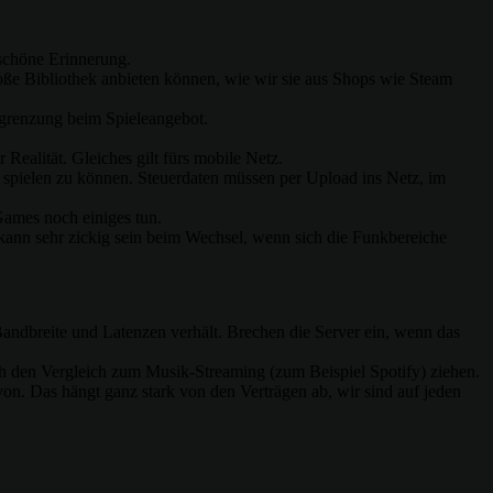
 schöne Erinnerung.
oße Bibliothek anbieten können, wie wir sie aus Shops wie Steam
ngrenzung beim Spieleangebot.
Realität. Gleiches gilt fürs mobile Netz.
r spielen zu können. Steuerdaten müssen per Upload ins Netz, im
Games noch einiges tun.
nn sehr zickig sein beim Wechsel, wenn sich die Funkbereiche
t Bandbreite und Latenzen verhält. Brechen die Server ein, wenn das
ch den Vergleich zum Musik-Streaming (zum Beispiel Spotify) ziehen.
von. Das hängt ganz stark von den Verträgen ab, wir sind auf jeden