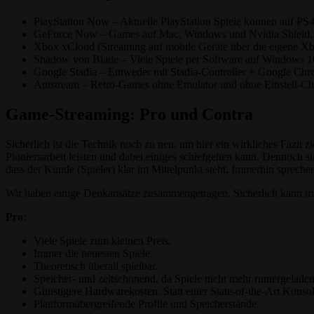
PlayStation Now – Aktuelle PlayStation Spiele können auf PS
GeForce Now – Games auf Mac, Windows und Nvidia Shield.
Xbox xCloud (Streaming auf mobile Geräte über die eigene X
Shadow von Blade – Viele Spiele per Software auf Windows 1
Google Stadia – Entweder mit Stadia-Controller + Google Chro
Antstream – Retro-Games ohne Emulator und ohne Einstell-Ch
Game-Streaming: Pro und Contra
Sicherlich ist die Technik noch zu neu, um hier ein wirkliches Fazit z
Pioniersarbeit leisten und dabei einiges schiefgehen kann. Dennoch s
dass der Kunde (Spieler) klar im Mittelpunkt steht. Immerhin spreche
Wir haben einige Denkansätze zusammengetragen. Sicherlich kann man 
Pro:
Viele Spiele zum kleinen Preis.
Immer die neuesten Spiele.
Theoretisch überall spielbar.
Speicher- und zeitschonend, da Spiele nicht mehr runtergelad
Günstigere Hardwarekosten. Statt einer State-of-the-Art Konso
Plattformübergreifende Profile und Speicherstände.