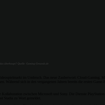
 das überhaupt? Quelle: Gaming-Grounds.de
d Videospielmarkt im Umbruch. Das neue Zauberwort: Cloud-Gaming. M
en. Während sich in den vergangenen Jahren bereits die ersten Game-Fl
ete Kollaboration zwischen Microsoft und Sony. Die Dienste PlayStati
st Stadia zu Wort gemeldet.