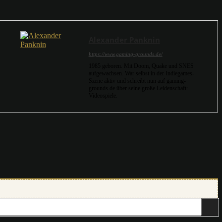
Alexander Panknin
https://www.gaming-grounds.de/
1985 geboren. Mit Doom, Quake und SNES
aufgewachsen. War selbst in der Indiegames-
Szene aktiv und schreibt nun auf gaming-
grounds.de über seine große Leidenschaft:
Videospiele.