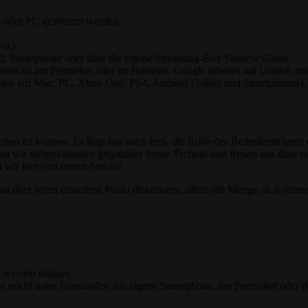
4 oder PC gestreamt werden.
box)
0, Smartphone oder über die eigene Streaming-Box Shadow Ghost.
mecast am Fernseher oder im Browser. Google arbeitet mit Ubisoft zu
aos auf Mac, PC, Xbox One, PS4, Android (Tablet und Smartphones), 
iehen zu können. Es liegt uns auch fern, die Rolle des Bedenkenträgers 
ind wir aufgeschlossen gegenüber neuer Technik und freuen uns über ne
n wir hier von einem Service.
über jeden einzelnen Punkt diskutieren, allein die Menge an Argumente
en werden müssen.
le reicht unter Umständen das eigene Smartphone, der Fernseher oder 