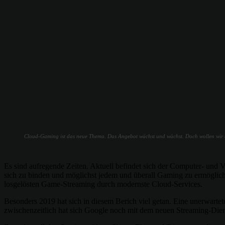
Cloud-Gaming ist das neue Thema. Das Angebot wächst und wächst. Doch wollen wir
Es sind aufregende Zeiten. Aktuell befindet sich der Computer- un
sich zu binden und möglichst jedem und überall Gaming zu ermöglich
losgelösten Game-Streaming durch modernste Cloud-Services.
Besonders 2019 hat sich in diesem Berich viel getan. Eine unerwart
zwischenzeitlich hat sich Google noch mit dem neuen Streaming-Dien