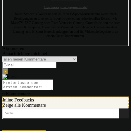
https://www.gaming-grounds.de/
Jonas 'Syncerus' Walter ist seit 2010 im E-Sport-Journalismus aktiv. Nach
Beteiligungen an diversen E-Sport-Projekten im redaktionellen Bereich wie
MaseTV, ESC Gaming oder Team Vertex ist Gaming-Grounds.de nun die erste
eigene Konzeption. Diese hat die Vision aktuell relevante Themen aus dem
Gaming- und E-Sport-Bereich aufzugreifen und für Videospielbegeisterte an
einem Ort zu konzentrieren.
Abonnieren
Benachrichtige mich bei
0
Kommentare
Inline Feedbacks
Zeige alle Kommentare
Suche