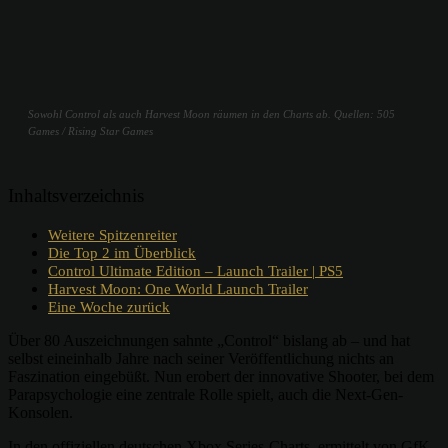
Sowohl Control als auch Harvest Moon räumen in den Charts ab. Quellen: 505
Games / Rising Star Games
Inhaltsverzeichnis
Weitere Spitzenreiter
Die Top 2 im Überblick
Control Ultimate Edition – Launch Trailer | PS5
Harvest Moon: One World Launch Trailer
Eine Woche zurück
Über 80 Auszeichnungen sahnte „Control“ bislang ab – und hat
selbst eineinhalb Jahre nach seiner Veröffentlichung nichts an
Faszination eingebüßt. Nun erobert der innovative Shooter, bei dem
Parapsychologie eine zentrale Rolle spielt, auch die Next-Gen-
Konsolen.
In den offiziellen deutschen Xbox Series-Charts, ermittelt von GfK