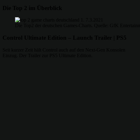
Die Top 2 im Überblick
Die Top2 der deutschen Games-Charts. Quelle: GfK Entertain
Control Ultimate Edition – Launch Trailer | PS5
Seit kurzer Zeit hält Control auch auf den Next-Gen Konsolen
Einzug. Der Trailer zur PS5 Ultimate Edition.