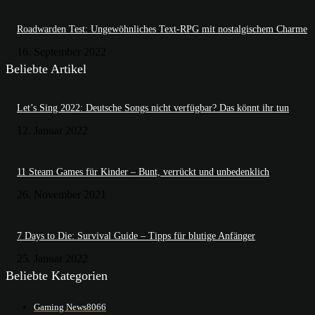
Roadwarden Test: Ungewöhnliches Text-RPG mit nostalgischem Charme
16. September 2022
Beliebte Artikel
Let’s Sing 2022: Deutsche Songs nicht verfügbar? Das könnt ihr tun
12. Januar 2022
11 Steam Games für Kinder – Bunt, verrückt und unbedenklich
26. November 2021
7 Days to Die: Survival Guide – Tipps für blutige Anfänger
25. Januar 2022
Beliebte Kategorien
Gaming News
8066