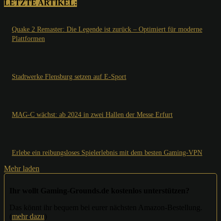
LETZTE ARTIKEL:
Quake 2 Remaster: Die Legende ist zurück – Optimiert für moderne
Plattformen
Stadtwerke Flensburg setzen auf E-Sport
MAG-C wächst: ab 2024 in zwei Hallen der Messe Erfurt
Erlebe ein reibungsloses Spielerlebnis mit dem besten Gaming-VPN
Mehr laden
Ihr wollt Gaming-Grounds.de kostenlos unterstützen?
Das könnt ihr bequem bei eurer nächsten Amazon-Bestellung.
(
mehr dazu
)