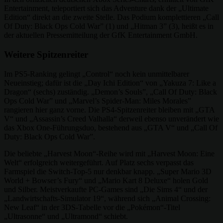
Entertainment, teleportiert sich das Adventure dank der „Ultimate
Edition“ direkt an die zweite Stelle. Das Podium komplettieren „Call
Of Duty: Black Ops Cold War” (1) und „Hitman 3” (3), heißt es in
der aktuellen Pressemitteilung der GfK Entertainment GmbH.
Weitere Spitzenreiter
Im PS5-Ranking gelingt „Control“ noch kein unmittelbarer
Neueinstieg; dafür ist die „Day Ichi Edition“ von „Yakuza 7: Like a
Dragon“ (sechs) zuständig. „Demon’s Souls”, „Call Of Duty: Black
Ops Cold War” und „Marvel’s Spider-Man: Miles Morales”
rangieren hier ganz vorne. Die PS4-Spitzenreiter bleiben mit „GTA
V“ und „Assassin’s Creed Valhalla“ derweil ebenso unverändert wie
das Xbox One-Führungsduo, bestehend aus „GTA V“ und „Call Of
Duty: Black Ops Cold War”.
Die beliebte „Harvest Moon“-Reihe wird mit „Harvest Moon: Eine
Welt“ erfolgreich weitergeführt. Auf Platz sechs verpasst das
Farmspiel die Switch-Top-5 nur denkbar knapp. „Super Mario 3D
World + Bowser’s Fury“ und „Mario Kart 8 Deluxe“ holen Gold
und Silber. Meistverkaufte PC-Games sind „Die Sims 4“ und der
„Landwirtschafts-Simulator 19“, während sich „Animal Crossing:
New Leaf“ in der 3DS-Tabelle vor die „Pokémon“-Titel
„Ultrasonne“ und „Ultramond“ schiebt.