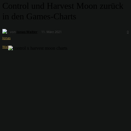
Control und Harvest Moon zurück
in den Games-Charts
von
Jonas Walter
11. März 2021
0