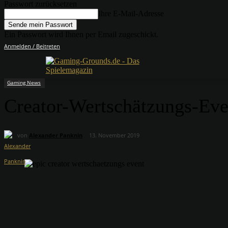
Passwort zurücksetzen
Ihre E-Mail-Adresse
Ein Passwort wird Ihnen per Email zugeschickt.
Anmelden / Beitreten
Gaming News
Creator-Wertschätzungs-Eve
von
Alexander Panknin
13. November 2019