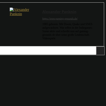
Alexander Panknin
https://www.gaming-grounds.de/
1985 geboren. Mit Doom, Quake und SNES
aufgewachsen. War selbst in der Indiegames-
Szene aktiv und schreibt nun auf gaming-
grounds.de über seine große Leidenschaft:
Videospiele.