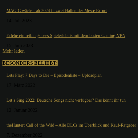
MAG-C wächst: ab 2024 in zwei Hallen der Messe Erfurt
14. Juli 2023
Erlebe ein reibungsloses Spielerlebnis mit dem besten Gaming-VPN
15. Juni 2023
Mehr laden
BESONDERS BELIEBT:
Lets Play: 7 Days to Die – Episodenliste – Uploadplan
17. März 2022
Let’s Sing 2022: Deutsche Songs nicht verfügbar? Das könnt ihr tun
12. Januar 2022
theHunter: Call of the Wild – Alle DLCs im Überblick und Kauf-Ratgeber
7. Dezember 2022