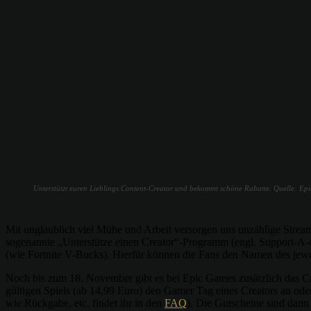
Unterstützt euren Lieblings Content-Creator und bekommt schöne Rabatte. Quelle: Ep
Mit unglaublich viel Mühe und Arbeit versorgen uns unzählige Stream
sogenannte „Unterstütze einen Creator“-Programm (engl. Support-A-cr
(wie Fortnite V-Bucks). Hierfür können die Fans den Namen des jewe
Noch bis zum 18. November gibt es bei Epic Games zusätzlich das Crea
gültigen Spiels (ab 14,99 Euro) den Gamer Tag eines Creators an oder
wie Rückgabe, etc. findet ihr in den
FAQ
). Die Gutscheine sind dann 