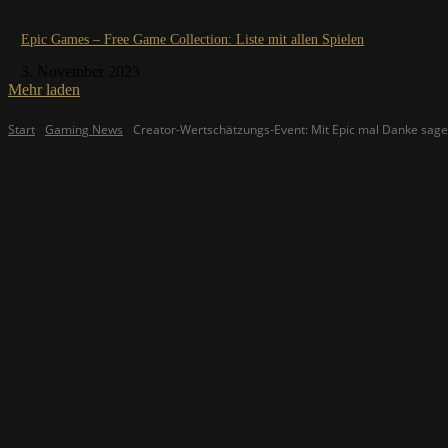
Epic Games – Free Game Collection: Liste mit allen Spielen
3. November 2023
Mehr laden
Start
Gaming News
Creator-Wertschätzungs-Event: Mit Epic mal Danke sag