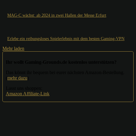
MAG-C wächst: ab 2024 in zwei Hallen der Messe Erfurt
Erlebe ein reibungsloses Spielerlebnis mit dem besten Gaming-VPN
Mehr laden
Ihr wollt Gaming-Grounds.de kostenlos unterstützen?
Das könnt ihr bequem bei eurer nächsten Amazon-Bestellung.
(
mehr dazu
)
Lasst uns shoppen:
Amazon Affiliate-Link