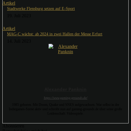
Artikel
Stadtwerke Flensburg setzen auf E-Sport
19. Juli 2023
Artikel
MAG-C wächst: ab 2024 in zwei Hallen der Messe Erfurt
14. Juli 2023
Alexander Panknin
https://www.gaming-grounds.de/
1985 geboren. Mit Doom, Quake und SNES aufgewachsen. War selbst in der
Indiegames-Szene aktiv und schreibt nun auf gaming-grounds.de über seine große
Leidenschaft: Videospiele.
Abonnieren