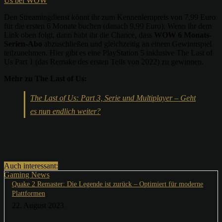
Us bei WOW
Den Streamingdienst könnt ihr zum Kennenlernpreis von 7,99 Euro
für die ersten 6 Monate buchen (danach 9,99 Euro). Wenn ihr dem
Link oben folgt, dann habt ihr die Chance, dass
WOW 6 Monats-
Serien-Abo
abzuschließen und gleichzeitig an einem Gewinnspiel
teilzunehmen. Hier gibt es eine PlayStation 5 inklusive The Last of
Us Part 1 (das Remake des ersten Teils von 2022) zu gewinnen.
Mehr zu The Last of Us:
The Last of Us: Part 3, Serie und Multiplayer – Geht
es nun endlich weiter?
Auch interessant:
Gaming News
Quake 2 Remaster: Die Legende ist zurück – Optimiert für moderne
Plattformen
22. August 2023