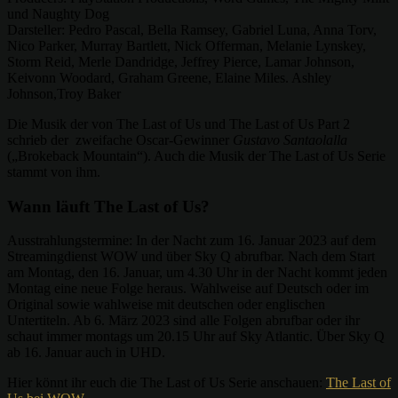
und Naughty Dog
Darsteller: Pedro Pascal, Bella Ramsey, Gabriel Luna, Anna Torv,
Nico Parker, Murray Bartlett, Nick Offerman, Melanie Lynskey,
Storm Reid, Merle Dandridge, Jeffrey Pierce, Lamar Johnson,
Keivonn Woodard, Graham Greene, Elaine Miles. Ashley
Johnson,Troy Baker
Die Musik der von The Last of Us und The Last of Us Part 2
schrieb der zweifache Oscar-Gewinner
Gustavo Santaolalla
(„Brokeback Mountain“). Auch die Musik der The Last of Us Serie
stammt von ihm.
Wann läuft The Last of Us?
Ausstrahlungstermine: In der Nacht zum 16. Januar 2023 auf dem
Streamingdienst WOW und über Sky Q abrufbar. Nach dem Start
am Montag, den 16. Januar, um 4.30 Uhr in der Nacht kommt jeden
Montag eine neue Folge heraus. Wahlweise auf Deutsch oder im
Original sowie wahlweise mit deutschen oder englischen
Untertiteln. Ab 6. März 2023 sind alle Folgen abrufbar oder ihr
schaut immer montags um 20.15 Uhr auf Sky Atlantic. Über Sky Q
ab 16. Januar auch in UHD.
Hier könnt ihr euch die The Last of Us Serie anschauen:
The Last of