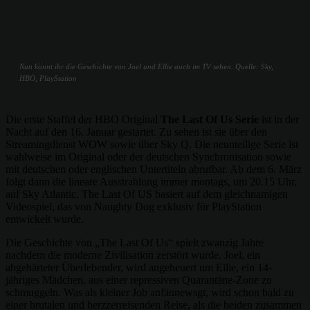
Nun könnt ihr die Geschichte von Joel und Ellie auch im TV sehen. Quelle: Sky,
HBO, PlayStation
Die erste Staffel der HBO Original
The Last Of Us Serie
ist in der
Nacht auf den 16. Januar gestartet. Zu sehen ist sie über den
Streamingdienst WOW sowie über Sky Q. Die neunteilige Serie ist
wahlweise im Original oder der deutschen Synchronisation sowie
mit deutschen oder englischen Untertiteln abrufbar. Ab dem 6. März
folgt dann die lineare Ausstrahlung immer montags, um 20.15 Uhr,
auf Sky Atlantic. The Last Of US basiert auf dem gleichnamigen
Videospiel, das von Naughty Dog exklusiv für PlayStation
entwickelt wurde.
Die Geschichte von „The Last Of Us“ spielt zwanzig Jahre
nachdem die moderne Zivilisation zerstört wurde. Joel, ein
abgehärteter Überlebender, wird angeheuert um Ellie, ein 14-
jähriges Mädchen, aus einer repressiven Quarantäne-Zone zu
schmuggeln. Was als kleiner Job anfännewsgt, wird schon bald zu
einer brutalen und herzzerreisenden Reise, als die beiden zusammen