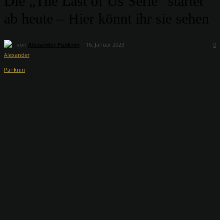
Die „The Last of Us Serie“ startet
ab heute – Hier könnt ihr sie sehen
von
Alexander Panknin
16. Januar 2023
0