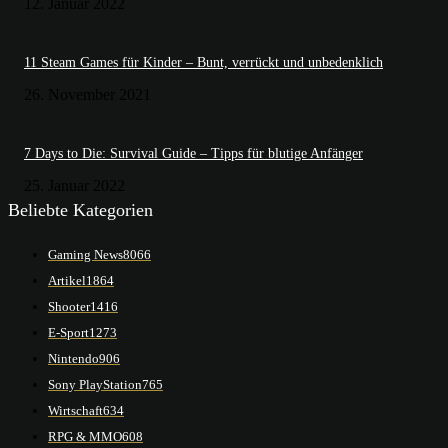
12. Januar 2022
11 Steam Games für Kinder – Bunt, verrückt und unbedenklich
26. November 2021
7 Days to Die: Survival Guide – Tipps für blutige Anfänger
25. Januar 2022
Beliebte Kategorien
Gaming News
8066
Artikel
1864
Shooter
1416
E-Sport
1273
Nintendo
906
Sony PlayStation
765
Wirtschaft
634
RPG & MMO
608