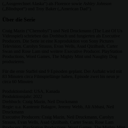
(„Ausgerechnet Alaska“) als Florence sowie
Ashley Johnson
(„Blindspot“) und Troy Baker („American Dad“).
Über die Serie
Craig Mazin (“Chernobyl”) und Neil Druckmann (The Last Of Us
Videospiel) schrieben das Drehbuch und fungierten als Executive
Producers. Die Serie ist eine Koproduktion von Sony Pictures
Television. Carolyn Strauss, Evan Wells, Asad Qizilbash, Carter
Swan und Rose Lam sind weitere Executive Producer. PlayStation
Productions, Word Games, The Mighty Mint und Naughty Dog
produzieren.
Für die erste Staffel sind 9 Episoden geplant. Der Auftakt wird mit
83 Minuten circa Filmspiellänge haben, Episode zwei bis neun je
circa 60 Minuten
Produktionsland: USA, Kanada
Produktionsjahr: 2022
Drehbuch: Craig Mazin, Neil Druckmann
Regie: u.a. Kantemir Balagov, Jeremy Webb, Ali Abbasi, Neil
Druckmann
Executive Producers: Craig Mazin, Neil Druckmann, Carolyn
Strauss, Evan Wells, Asad Qizilbash, Carter Swan, Rose Lam
Producers: PlayStation Productions, Word Games, The Mighty Mint