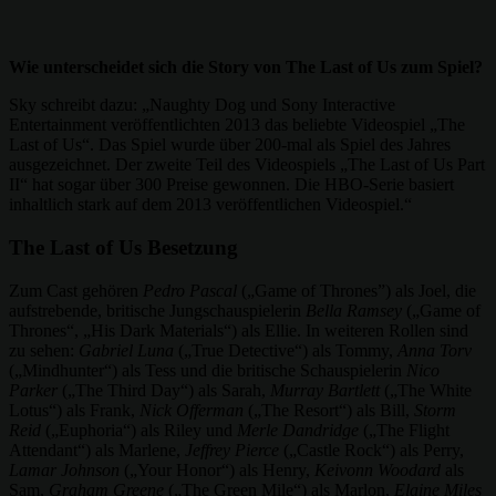
Wie unterscheidet sich die Story von The Last of Us zum Spiel?
Sky schreibt dazu: „Naughty Dog und Sony Interactive
Entertainment veröffentlichten 2013 das beliebte Videospiel „The
Last of Us“. Das Spiel wurde über 200-mal als Spiel des Jahres
ausgezeichnet. Der zweite Teil des Videospiels „The Last of Us Part
II“ hat sogar über 300 Preise gewonnen. Die HBO-Serie basiert
inhaltlich stark auf dem 2013 veröffentlichen Videospiel.“
The Last of Us Besetzung
Zum Cast gehören
Pedro Pascal
(„Game of Thrones”) als Joel, die
aufstrebende, britische Jungschauspielerin
Bella Ramsey
(„Game of
Thrones“, „His Dark Materials“) als Ellie. In weiteren Rollen sind
zu sehen:
Gabriel Luna
(„True Detective“) als Tommy,
Anna Torv
(„Mindhunter“) als Tess und die britische Schauspielerin
Nico
Parker
(„The Third Day“) als Sarah,
Murray Bartlett
(„The White
Lotus“) als Frank,
Nick Offerman
(„The Resort“) als Bill,
Storm
Reid
(„Euphoria“) als Riley und
Merle Dandridge
(„The Flight
Attendant“) als Marlene,
Jeffrey Pierce
(„Castle Rock“) als Perry,
Lamar Johnson
(„Your Honor“) als Henry,
Keivonn Woodard
als
Sam,
Graham Greene
(„The Green Mile“) als Marlon,
Elaine Miles