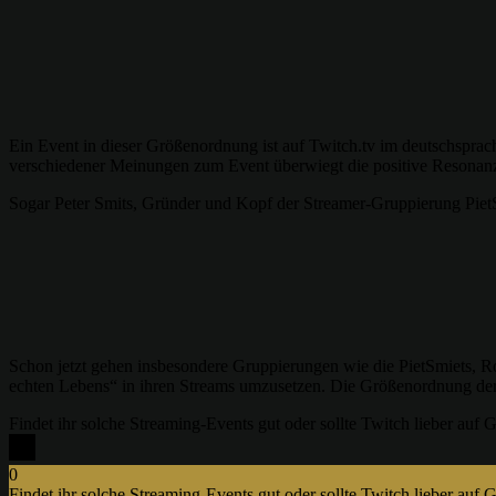
Ein Event in dieser Größenordnung ist auf Twitch.tv im deutschsprach
verschiedener Meinungen zum Event überwiegt die positive Resonanz 
Sogar Peter Smits, Gründer und Kopf der Streamer-Gruppierung Pi
Schon jetzt gehen insbesondere Gruppierungen wie die PietSmiets,
echten Lebens“ in ihren Streams umzusetzen. Die Größenordnung der 
Findet ihr solche Streaming-Events gut oder sollte Twitch lieber auf 
0
Findet ihr solche Streaming-Events gut oder sollte Twitch lieber auf 