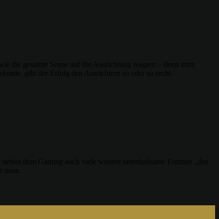
ie die gesamte Szene auf die Ausrichtung reagiert – denn trotz
rde, gibt der Erfolg den Ausrichtern so oder so recht.
 neben dem Gaming auch viele weitere unterhaltsame Formate „des
e neue.