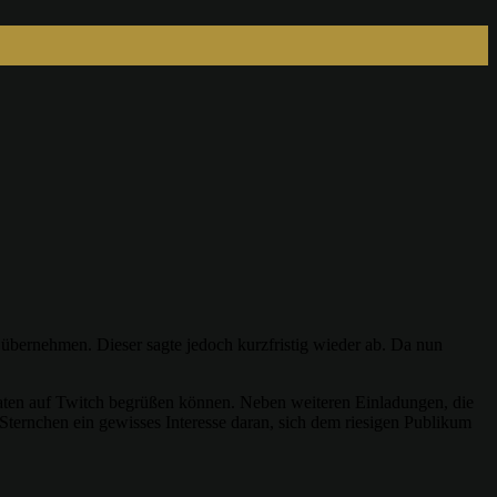
übernehmen. Dieser sagte jedoch kurzfristig wieder ab. Da nun
maten auf Twitch begrüßen können. Neben weiteren Einladungen, die
Sternchen ein gewisses Interesse daran, sich dem riesigen Publikum