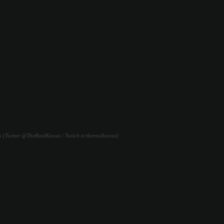
 (Twitter @TheRealKnossi / Twitch.tv/therealknossi)