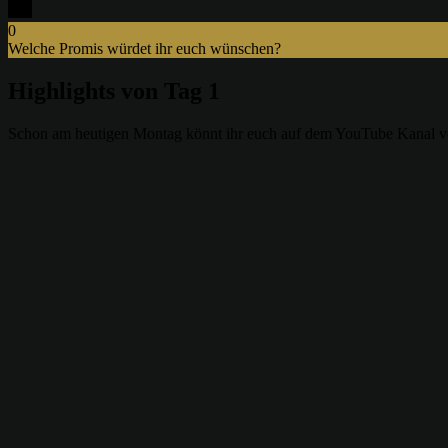
0
Welche Promis würdet ihr euch wünschen?
x
Highlights von Tag 1
Schon am heutigen Montag könnt ihr euch auf dem YouTube Kanal von