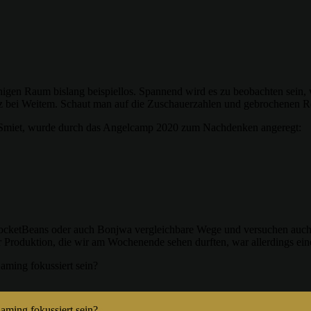
igen Raum bislang beispiellos. Spannend wird es zu beobachten sein, w
bei Weitem. Schaut man auf die Zuschauerzahlen und gebrochenen Reko
etSmiet, wurde durch das Angelcamp 2020 zum Nachdenken angeregt:
 RocketBeans oder auch Bonjwa vergleichbare Wege und versuchen auch
Produktion, die wir am Wochenende sehen durften, war allerdings ein
Gaming fokussiert sein?
Gaming fokussiert sein?
x