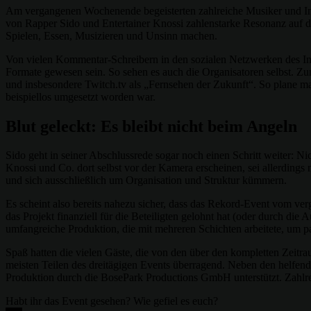
Am vergangenen Wochenende begeisterten zahlreiche Musiker und I
von Rapper Sido und Entertainer Knossi zahlenstarke Resonanz auf d
Spielen, Essen, Musizieren und Unsinn machen.
Von vielen Kommentar-Schreibern in den sozialen Netzwerken des Inte
Formate gewesen sein. So sehen es auch die Organisatoren selbst.
und insbesondere Twitch.tv als „Fernsehen der Zukunft“. So plane m
beispiellos umgesetzt worden war.
Blut geleckt: Es bleibt nicht beim Angeln
Sido geht in seiner Abschlussrede sogar noch einen Schritt weiter: 
Knossi und Co. dort selbst vor der Kamera erscheinen, sei allerdings
und sich ausschließlich um Organisation und Struktur kümmern.
Es scheint also bereits nahezu sicher, dass das Rekord-Event vom ver
das Projekt finanziell für die Beteiligten gelohnt hat (oder durch die
umfangreiche Produktion, die mit mehreren Schichten arbeitete, um p
Spaß hatten die vielen Gäste, die von den über den kompletten Ze
meisten Teilen des dreitägigen Events überragend. Neben den helfen
Produktion durch die BosePark Productions GmbH unterstützt. Zahlr
Habt ihr das Event gesehen? Wie gefiel es euch?