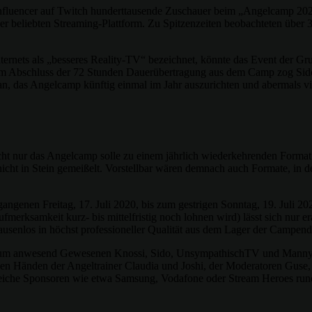
nfluencer auf Twitch hunderttausende Zuschauer beim „Angelcamp 20
er beliebten Streaming-Plattform. Zu Spitzenzeiten beobachteten über
rnets als „besseres Reality-TV“ bezeichnet, könnte das Event der Gru
 Zum Abschluss der 72 Stunden Dauerübertragung aus dem Camp zog Sid
an, das Angelcamp künftig einmal im Jahr auszurichten und abermals v
Nicht nur das Angelcamp solle zu einem jährlich wiederkehrenden Format
 nicht in Stein gemeißelt. Vorstellbar wären demnach auch Formate, in 
gangenen Freitag, 17. Juli 2020, bis zum gestrigen Sonntag, 19. Juli 
 Aufmerksamkeit kurz- bis mittelfristig noch lohnen wird) lässt sich nur
ausenlos in höchst professioneller Qualität aus dem Lager der Campen
itraum anwesend Gewesenen Knossi, Sido, UnsympathischTV und Manny
den Händen der Angeltrainer Claudia und Joshi, der Moderatoren Guse
eiche Sponsoren wie etwa Samsung, Vodafone oder Stream Heroes rund