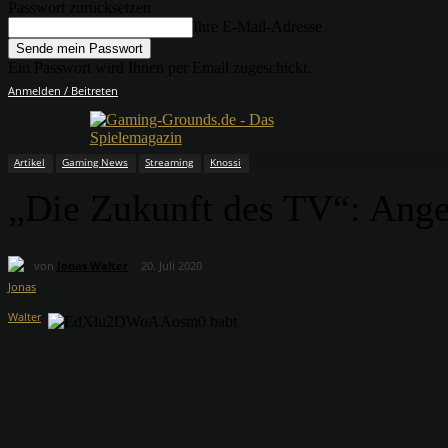
Passwort zurücksetzen
Ihre E-Mail-Adresse
Ein Passwort wird Ihnen per Email zugeschickt.
Anmelden / Beitreten
Artikel
Gaming News
Streaming
Knossi
„Die Zukunft des TV“: Ang
von
Jonas Walter
20. Juli 2020