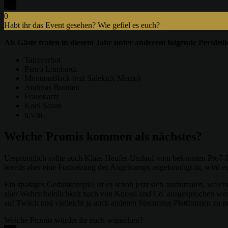
0
Habt ihr das Event gesehen? Wie gefiel es euch?
x
Als Gäste traten in diesem Jahr unter anderem folgende Persönli
Tanzverbot
Pietro Lombardi
Montanablack (mit Sidekick Memo)
Andreas Bourani
Frauenarzt
Kool Savas
u.v.m.
Welche Promis kommen als nächstes?
Ursprünglich sollte auch Klaas Heufer-Umlauf vom bekannten Pro7-Du
bereits aber eine Fortsetzung des Angelcamps angekündigt ist, wird e
Ein spaßiges Gedankenspiel ist es schon jetzt sich auszumalen, wel
aller Wahrscheinlichkeit nach von Knossi und Co. ausgesprochen werde
auf Twitch und vielleicht ja auch anderen Streaming-Plattformen zu pr
Welche Promis würdet ihr euch wünschen?