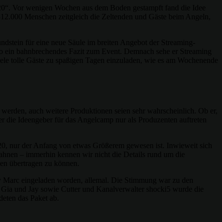
20“. Vor wenigen Wochen aus dem Boden gestampft fand die Idee
 312.000 Menschen zeitgleich die Zeltenden und Gäste beim Angeln,
ndstein für eine neue Säule im breiten Angebot der Streaming-
o ein bahnbrechendes Fazit zum Event. Demnach sehe er Streaming
iele tolle Gäste zu spaßigen Tagen einzuladen, wie es am Wochenende
 werden, auch weitere Produktionen seien sehr wahrscheinlich. Ob er,
der die Ideengeber für das Angelcamp nur als Produzenten auftreten
2020, nur der Anfang von etwas Größerem gewesen ist. Inwieweit sich
 erahnen – immerhin kennen wir nicht die Details rund um die
den übertragen zu können.
 Marc eingeladen worden, allemal. Die Stimmung war zu den
, Gia und Jay sowie Cutter und Kanalverwalter shocki5 wurde die
eten das Paket ab.