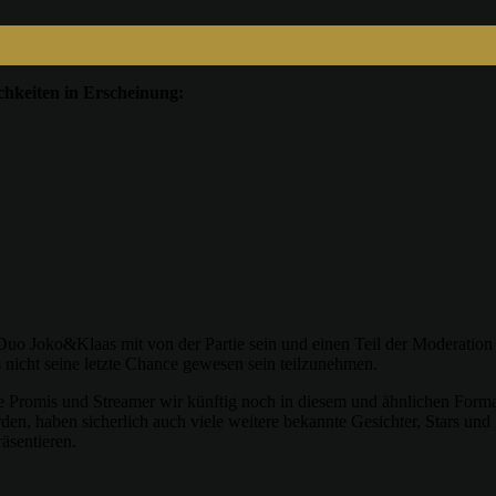
chkeiten in Erscheinung:
o Joko&Klaas mit von der Partie sein und einen Teil der Moderation 
s nicht seine letzte Chance gewesen sein teilzunehmen.
che Promis und Streamer wir künftig noch in diesem und ähnlichen For
n, haben sicherlich auch viele weitere bekannte Gesichter, Stars und 
äsentieren.