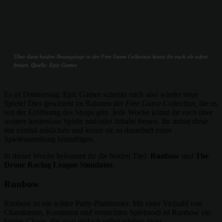
Über diese beiden Neuzugänge in der Free Game Collection könnt ihr euch ab sofort
freuen. Quelle: Epic Games
Es ist Donnerstag: Epic Games schenkt euch also wieder neue
Spiele! Dies geschieht im Rahmen der
Free Game Collection
, die es
seit der Eröffnung des Shops gibt. Jede Woche könnt ihr euch über
weitere kostenlose Spiele und/oder Inhalte freuen. Ihr müsst diese
nur einmal anklicken und könnt sie so dauerhaft eurer
Spielesammlung hinzufügen.
In dieser Woche bekommt ihr die beiden Titel:
Runbow
und
The
Drone Racing League Simulator.
Runbow
Runbow ist ein wilder Party-Plattformer. Mit einer Vielzahl von
Charakteren, Kostümen und verrückten Spielmodi ist Runbow ein
buntes Chaos, das man einfach selbst erleben muss.