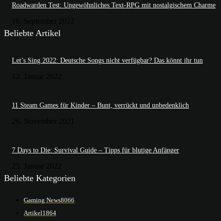
Roadwarden Test: Ungewöhnliches Text-RPG mit nostalgischem Charme
16. September 2022
Beliebte Artikel
Let’s Sing 2022: Deutsche Songs nicht verfügbar? Das könnt ihr tun
12. Januar 2022
11 Steam Games für Kinder – Bunt, verrückt und unbedenklich
26. November 2021
7 Days to Die: Survival Guide – Tipps für blutige Anfänger
25. Januar 2022
Beliebte Kategorien
Gaming News
8066
Artikel
1864