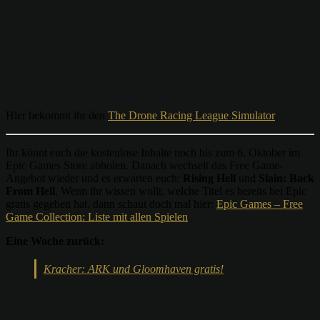
Hier bekommt ihr den
The Drone Racing League Simulator
Ihr könnt euch die kostenlose Inhalte noch bis zum 6. Oktober im
Epic Games Store abholen. Danach wechselt das Free Game-
Angebot wieder und es erwarten euch:
Rising Hell
und
Slain: Back
From Hell
. Wenn ihr wissen wollt, welche Titel es bereits bei Epic
gratis gegeben hat, dann schaut doch mal hier:
Epic Games – Free
Game Collection: Liste mit allen Spielen
Eine Woche zurück:
Kracher: ARK und Gloomhaven gratis!