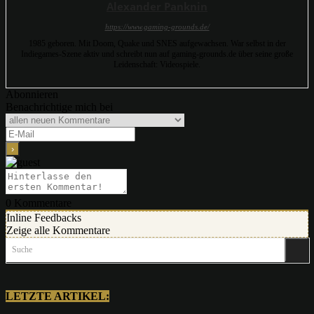
Alexander Panknin
https://www.gaming-grounds.de/
1985 geboren. Mit Doom, Quake und SNES aufgewachsen. War selbst in der
Indiegames-Szene aktiv und schreibt nun auf gaming-grounds.de über seine große
Leidenschaft: Videospiele.
Abonnieren
Benachrichtige mich bei
0
Kommentare
Inline Feedbacks
Zeige alle Kommentare
Suche
LETZTE ARTIKEL: