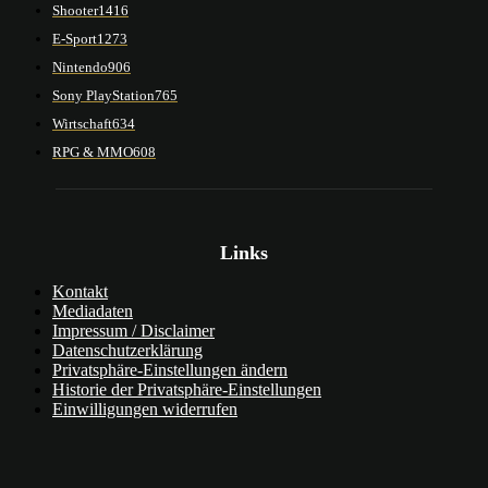
Shooter
1416
E-Sport
1273
Nintendo
906
Sony PlayStation
765
Wirtschaft
634
RPG & MMO
608
Links
Kontakt
Mediadaten
Impressum / Disclaimer
Datenschutzerklärung
Privatsphäre-Einstellungen ändern
Historie der Privatsphäre-Einstellungen
Einwilligungen widerrufen