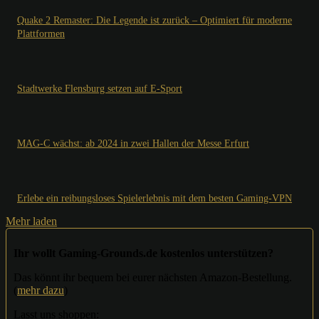
Quake 2 Remaster: Die Legende ist zurück – Optimiert für moderne
Plattformen
Stadtwerke Flensburg setzen auf E-Sport
MAG-C wächst: ab 2024 in zwei Hallen der Messe Erfurt
Erlebe ein reibungsloses Spielerlebnis mit dem besten Gaming-VPN
Mehr laden
Ihr wollt Gaming-Grounds.de kostenlos unterstützen?
Das könnt ihr bequem bei eurer nächsten Amazon-Bestellung.
(
mehr dazu
)
Lasst uns shoppen: