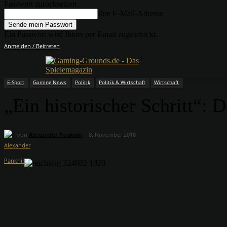
Passwort zurücksetzen
Ihre E-Mail-Adresse
Ein Passwort wird Ihnen per Email zugeschickt.
Anmelden / Beitreten
E-Sport
Gaming News
Politik
Politik & Wirtschaft
Wirtschaft
„Ein historischer Schritt“:
von
Alexander Panknin
8. November 2018