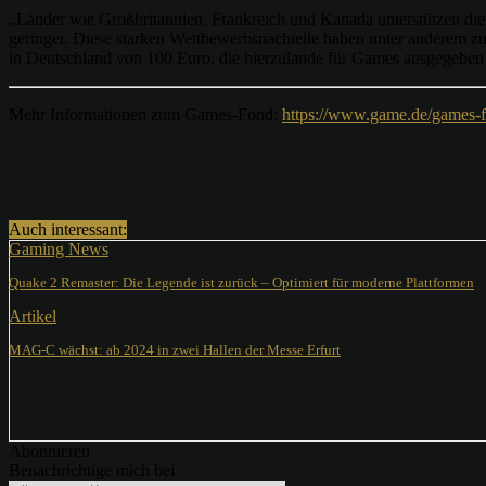
„Länder wie Großbritannien, Frankreich und Kanada unterstützen die
geringer. Diese starken Wettbewerbsnachteile haben unter anderem zu
in Deutschland von 100 Euro, die hierzulande für Games ausgegeben
Mehr Informationen zum Games-Fond:
https://www.game.de/games-f
Teilen
Auch interessant:
Gaming News
Quake 2 Remaster: Die Legende ist zurück – Optimiert für moderne Plattformen
Artikel
MAG-C wächst: ab 2024 in zwei Hallen der Messe Erfurt
Abonnieren
Benachrichtige mich bei