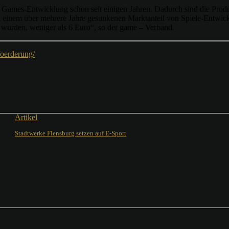
 Games-Entwicklung schon seit einigen Jahren. Dadurch sind die Prod
 einem über mehrere Jahre gesunkenen Marktanteil von Spiele-Entwickl
 wurden, weniger als 6 Euro“, so der game – Verband.
oerderung/
Artikel
Stadtwerke Flensburg setzen auf E-Sport