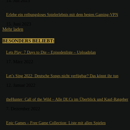
14. Juli 2023
Erlebe ein reibungsloses Spielerlebnis mit dem besten Gaming-VPN
15. Juni 2023
Mehr laden
BESONDERS BELIEBT:
Lets Play: 7 Days to Die – Episodenliste – Uploadplan
17. März 2022
Let’s Sing 2022: Deutsche Songs nicht verfügbar? Das könnt ihr tun
12. Januar 2022
theHunter: Call of the Wild – Alle DLCs im Überblick und Kauf-Ratgeber
7. Dezember 2022
Epic Games – Free Game Collection: Liste mit allen Spielen