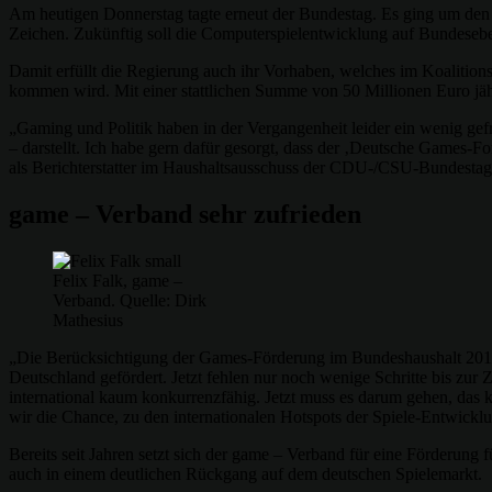
Am heutigen Donnerstag tagte erneut der Bundestag. Es ging um den 
Zeichen. Zukünftig soll die Computerspielentwicklung auf Bundeseb
Damit erfüllt die Regierung auch ihr Vorhaben, welches im Koalition
kommen wird. Mit einer stattlichen Summe von 50 Millionen Euro jähr
„Gaming und Politik haben in der Vergangenheit leider ein wenig gefre
– darstellt. Ich habe gern dafür gesorgt, dass der ‚Deutsche Games-F
als Berichterstatter im Haushaltsausschuss der CDU-/CSU-Bundestags
game – Verband sehr zufrieden
Felix Falk, game –
Verband. Quelle: Dirk
Mathesius
„Die Berücksichtigung der Games-Förderung im Bundeshaushalt 2019 i
Deutschland gefördert. Jetzt fehlen nur noch wenige Schritte bis zur
international kaum konkurrenzfähig. Jetzt muss es darum gehen, da
wir die Chance, zu den internationalen Hotspots der Spiele-Entwickl
Bereits seit Jahren setzt sich der game – Verband für eine Förderung f
auch in einem deutlichen Rückgang auf dem deutschen Spielemarkt.