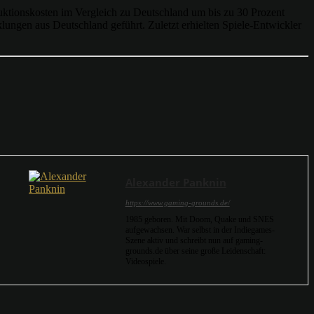
uktionskosten im Vergleich zu Deutschland um bis zu 30 Prozent
ungen aus Deutschland geführt. Zuletzt erhielten Spiele-Entwickler
Alexander Panknin
https://www.gaming-grounds.de/
1985 geboren. Mit Doom, Quake und SNES
aufgewachsen. War selbst in der Indiegames-
Szene aktiv und schreibt nun auf gaming-
grounds.de über seine große Leidenschaft:
Videospiele.