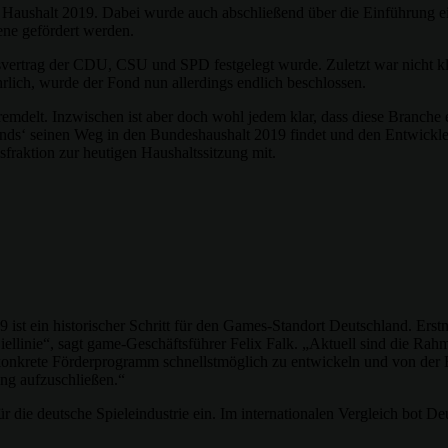
Haushalt 2019. Dabei wurde auch abschließend über die Einführung ein
ene gefördert werden.
svertrag der CDU, CSU und SPD festgelegt wurde. Zuletzt war nicht kl
lich, wurde der Fond nun allerdings endlich beschlossen.
mdelt. Inzwischen ist aber doch wohl jedem klar, dass diese Branche ei
onds‘ seinen Weg in den Bundeshaushalt 2019 findet und den Entwicklers
fraktion zur heutigen Haushaltssitzung mit.
st ein historischer Schritt für den Games-Standort Deutschland. Ers
 Ziellinie“, sagt game-Geschäftsführer Felix Falk. „Aktuell sind die R
s konkrete Förderprogramm schnellstmöglich zu entwickeln und von de
ung aufzuschließen.“
ür die deutsche Spieleindustrie ein. Im internationalen Vergleich bot De