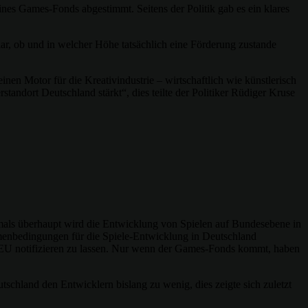
es Games-Fonds abgestimmt. Seitens der Politik gab es ein klares
ar, ob und in welcher Höhe tatsächlich eine Förderung zustande
nen Motor für die Kreativindustrie – wirtschaftlich wie künstlerisch
tandort Deutschland stärkt“, dies teilte der Politiker Rüdiger Kruse
tmals überhaupt wird die Entwicklung von Spielen auf Bundesebene in
ahmenbedingungen für die Spiele-Entwicklung in Deutschland
r EU notifizieren zu lassen. Nur wenn der Games-Fonds kommt, haben
utschland den Entwicklern bislang zu wenig, dies zeigte sich zuletzt