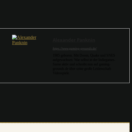
Alexander Panknin
https://www.gaming-grounds.de/
1985 geboren. Mit Doom, Quake und SNES
aufgewachsen. War selbst in der Indiegames-
Szene aktiv und schreibt nun auf gaming-
grounds.de über seine große Leidenschaft:
Videospiele.