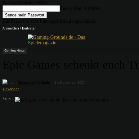
Passwort zurücksetzen
Ihre E-Mail-Adresse
Ein Passwort wird Ihnen per Email zugeschickt.
Anmelden / Beitreten
Gaming News
Epic Games schenkt euch Ti
von
Alexander Panknin
11. November 2021