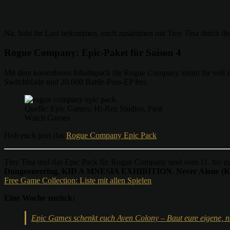
Na, habt ihr Lust bekommen, euch zusammen mit Tiny Tina durch die
Rogue Company: Epic-Paket für Saison 4
Mit dem kostenlosen Inhaltspack für Rogue Company könnt ihr voll in 
Switchblade und 20.000 Battle-Pass-EP frei.
Quelle: Epic Games; Hi-Rez Studios, First
Watch Games
Holt euch jetzt das
Rogue Company Epic Pack
Tiny Tina und das Epic Pack für Rogue Company sind vom 11. bis zu
Dungeoneering
,
KID A MNESIA EXHIBITION
,
Never Alone (K
Free Game Collection: Liste mit allen Spielen
Eine Woche zurück:
Epic Games schenkt euch Aven Colony – Baut eure eigene, n