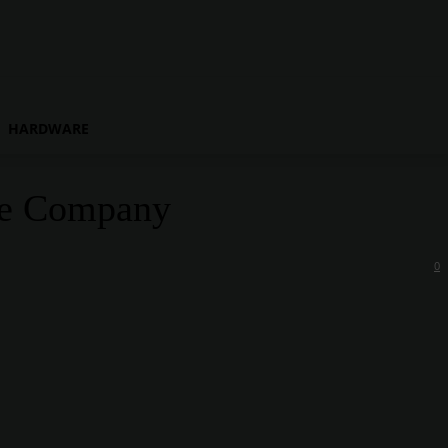
HARDWARE
gue Company
0