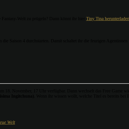
 Fantasy-Welt zu prügeln? Dann könnt ihr hier
Tiny Tina herunterlade
die Saison 4 durchstarten. Damit schaltet ihr die feurigen Agentinnen 
m 18. November, 17 Uhr verfügbar. Dann wechselt das Free Game wiede
isima Ingitchuna)
. Wenn ihr wissen wollt, welche Titel es bereits bei
eue Welt