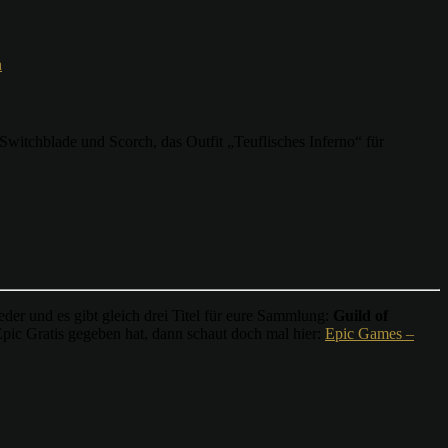
n
Switchblade und Scorch, das Outfit „Teuflisches Inferno“ für
r und es gibt gleich drei Titel für eure Sammlung:
Guild of
 Epic Gratis gegeben hat, dann schaut doch mal hier:
Epic Games –