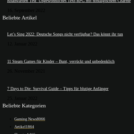
Roadwarden Test: Ungewöhnliches Text-RPG mit nostalgischem Charme
16. September 2022
Beliebte Artikel
Let’s Sing 2022: Deutsche Songs nicht verfügbar? Das könnt ihr tun
12. Januar 2022
11 Steam Games für Kinder – Bunt, verrückt und unbedenklich
26. November 2021
7 Days to Die: Survival Guide – Tipps für blutige Anfänger
25. Januar 2022
Beliebte Kategorien
Gaming News
8066
Artikel
1864