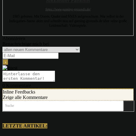
Alexander Panknin
https://www.gaming-grounds.de/
1985 geboren. Mit Doom, Quake und SNES aufgewachsen. War selbst in der
Indiegames-Szene aktiv und schreibt nun auf gaming-grounds.de über seine große
Leidenschaft: Videospiele.
Abonnieren
Benachrichtige mich bei
0
Kommentare
Inline Feedbacks
Zeige alle Kommentare
Suche
LETZTE ARTIKEL: