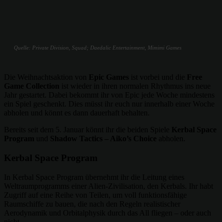
Quelle: Private Division, Squad; Daedalic Entertainment, Mimimi Games
Die Weihnachtsaktion von
Epic Games
ist vorbei und die
Free
Game Collection
ist wieder in ihren normalen Rhythmus ins neue
Jahr gestartet. Dabei bekommt ihr von Epic jede Woche mindestens
ein Spiel geschenkt. Dies müsst ihr euch nur innerhalb einer Woche
abholen und könnt es dann dauerhaft behalten.
Bereits seit dem 5. Januar könnt ihr die beiden Spiele
Kerbal Space
Program
und
Shadow Tactics – Aiko’s Choice
abholen.
Kerbal Space Program
In Kerbal Space Program übernehmt ihr die Leitung eines
Weltraumprogramms einer Alien-Zivilisation, den Kerbals. Ihr habt
Zugriff auf eine Reihe von Teilen, um voll funktionsfähige
Raumschiffe zu bauen, die nach den Regeln realistischer
Aerodynamik und Orbitalphysik durch das All fliegen – oder auch
nicht.