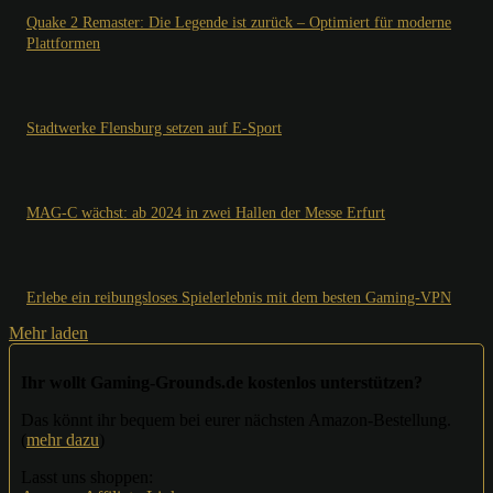
Quake 2 Remaster: Die Legende ist zurück – Optimiert für moderne
Plattformen
Stadtwerke Flensburg setzen auf E-Sport
MAG-C wächst: ab 2024 in zwei Hallen der Messe Erfurt
Erlebe ein reibungsloses Spielerlebnis mit dem besten Gaming-VPN
Mehr laden
Ihr wollt Gaming-Grounds.de kostenlos unterstützen?
Das könnt ihr bequem bei eurer nächsten Amazon-Bestellung.
(
mehr dazu
)
Lasst uns shoppen: