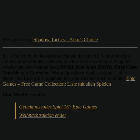
Hier geht es zu
Shadow Tactics – Aiko’s Choice
Ihr könnt euch die kostenlosen Spiele bis zum 12. Januar im Epic
Games Store abholen. Danach wechselt das Free Game-Angebot
wieder und es erwarten euch
Divine Knockout (DKO)
,
First Class
Trouble
und
Gamedec
. Wenn ihr wissen wollt, welche Titel es
bereits bei Epic gratis gegeben hat, dann schaut doch mal hier:
Epic
Games – Free Game Collection: Liste mit allen Spielen
Eine Woche zurück:
Geheimnisvolles Spiel 15? Epic Games
Weihnachtsaktion endet