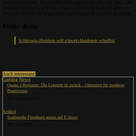
Innenministeriums. Die Veröffentlichung erwarte man für April. Die
Anschubfinanzierung für das eSport-Zentrum in Kiel soll aber vor
allem aus Mitteln der Digitalisierungsstrategie des Landes kommen.
Mehr dazu:
Schleswig-Holstein will eSport-Akademie schaffen
Auch interessant:
Gaming News
Quake 2 Remaster: Die Legende ist zurück – Optimiert für moderne
Plattformen
22. August 2023
Artikel
Stadtwerke Flensburg setzen auf E-Sport
19. Juli 2023