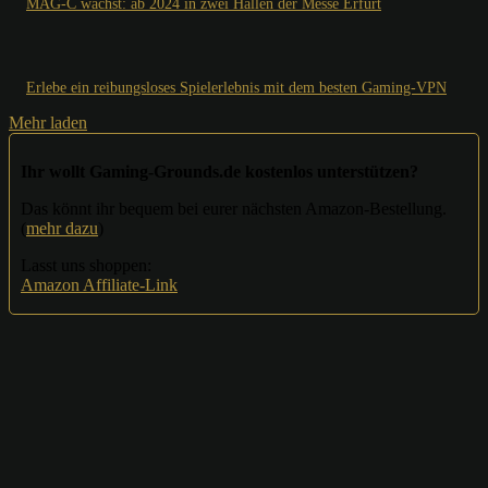
MAG-C wächst: ab 2024 in zwei Hallen der Messe Erfurt
Erlebe ein reibungsloses Spielerlebnis mit dem besten Gaming-VPN
Mehr laden
Ihr wollt Gaming-Grounds.de kostenlos unterstützen?
Das könnt ihr bequem bei eurer nächsten Amazon-Bestellung.
(
mehr dazu
)
Lasst uns shoppen:
Amazon Affiliate-Link