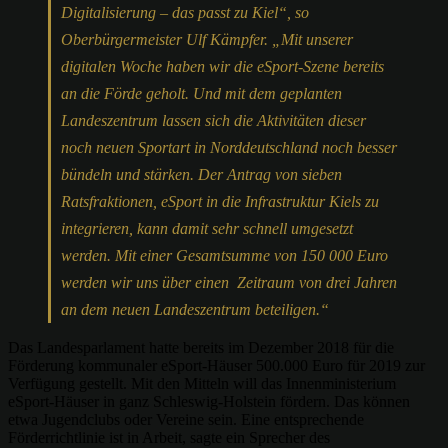
Digitalisierung – das passt zu Kiel“, so
Oberbürgermeister Ulf Kämpfer. „Mit unserer
digitalen Woche haben wir die eSport-Szene bereits
an die Förde geholt. Und mit dem geplanten
Landeszentrum lassen sich die Aktivitäten dieser
noch neuen Sportart in Norddeutschland noch besser
bündeln und stärken. Der Antrag von sieben
Ratsfraktionen, eSport in die Infrastruktur Kiels zu
integrieren, kann damit sehr schnell umgesetzt
werden. Mit einer Gesamtsumme von 150 000 Euro
werden wir uns über einen Zeitraum von drei Jahren
an dem neuen Landeszentrum beteiligen.“
Das Landesparlament hatte bereits im Dezember 2018 für die
Förderung kommunaler eSport-Häuser 500.000 Euro für 2019 zur
Verfügung gestellt. Mit den Mitteln will das Innenministerium
eSport-Häuser in ganz Schleswig-Holstein fördern. Das können
etwa Jugendclubs oder Vereine sein. Eine entsprechende
Förderrichtlinie ist in Arbeit, sagte ein Sprecher des