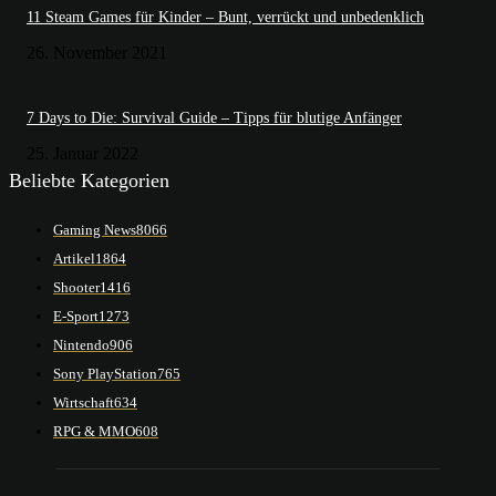
11 Steam Games für Kinder – Bunt, verrückt und unbedenklich
26. November 2021
7 Days to Die: Survival Guide – Tipps für blutige Anfänger
25. Januar 2022
Beliebte Kategorien
Gaming News
8066
Artikel
1864
Shooter
1416
E-Sport
1273
Nintendo
906
Sony PlayStation
765
Wirtschaft
634
RPG & MMO
608