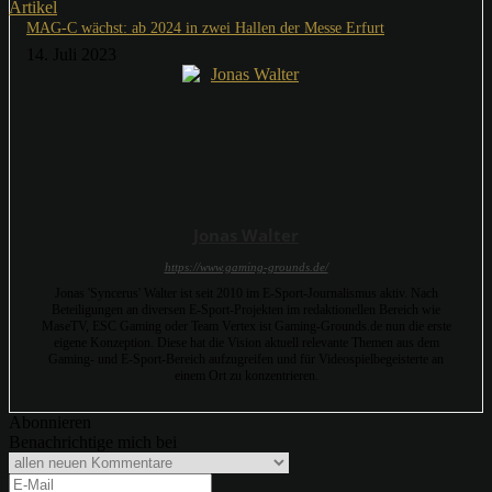
Artikel
MAG-C wächst: ab 2024 in zwei Hallen der Messe Erfurt
14. Juli 2023
Jonas Walter
https://www.gaming-grounds.de/
Jonas 'Syncerus' Walter ist seit 2010 im E-Sport-Journalismus aktiv. Nach
Beteiligungen an diversen E-Sport-Projekten im redaktionellen Bereich wie
MaseTV, ESC Gaming oder Team Vertex ist Gaming-Grounds.de nun die erste
eigene Konzeption. Diese hat die Vision aktuell relevante Themen aus dem
Gaming- und E-Sport-Bereich aufzugreifen und für Videospielbegeisterte an
einem Ort zu konzentrieren.
Abonnieren
Benachrichtige mich bei