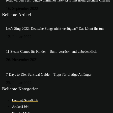
Roadwarden Test: Ungewöhnliches Text-RPG mit nostalgischem Charme
16. September 2022
Beliebte Artikel
Let’s Sing 2022: Deutsche Songs nicht verfügbar? Das könnt ihr tun
12. Januar 2022
11 Steam Games für Kinder – Bunt, verrückt und unbedenklich
26. November 2021
7 Days to Die: Survival Guide – Tipps für blutige Anfänger
25. Januar 2022
Beliebte Kategorien
Gaming News
8066
Artikel
1864