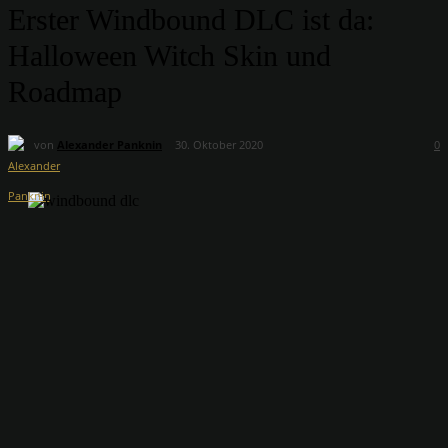
Erster Windbound DLC ist da:
Halloween Witch Skin und
Roadmap
von
Alexander Panknin
30. Oktober 2020
0