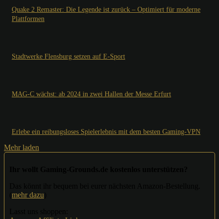
Quake 2 Remaster: Die Legende ist zurück – Optimiert für moderne
Plattformen
Stadtwerke Flensburg setzen auf E-Sport
MAG-C wächst: ab 2024 in zwei Hallen der Messe Erfurt
Erlebe ein reibungsloses Spielerlebnis mit dem besten Gaming-VPN
Mehr laden
Ihr wollt Gaming-Grounds.de kostenlos unterstützen?
Das könnt ihr bequem bei eurer nächsten Amazon-Bestellung.
(
mehr dazu
)
Lasst uns shoppen: