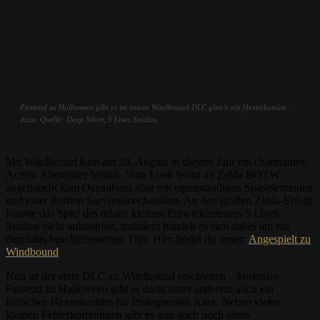
Passend zu Halloween gibt es im neuen Windbound DLC gleich ein Hexenkostüm
dazu. Quelle: Deep Silver, 5 Lives Studios
Mit Windbound kam am 28. August in diesem Jahr ein charmantes
Action-Abenteuer heraus. Vom Look leicht an Zelda BOTW
angehaucht kam Oceanborn aber mit eigenständigen Spielelementen
und einer Portion Survivalmechaniken. An den großen Zelda-Erfolg
konnte das Spiel des relativ kleinen Entwicklerteams 5 Lives
Studios nicht anknüpfen, trotzdem handelt es sich dabei um ein
durchaus beachtenswerten Titel. Hier findet ihr unser:
Angespielt zu
Windbound
Nun ist der erste DLC zu Windbound erschienen – kostenlos.
Passend zu Halloween gibt es darin unter anderem auch ein
hübsches Hexenkostüm für Protagonistin Kara. Neben vielen
kleinen Fehlerkorrekturen gibt es nun auch noch einen