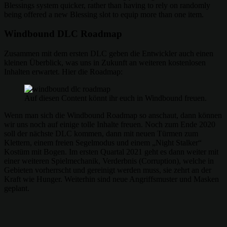
Blessings system quicker, rather than having to rely on randomly
being offered a new Blessing slot to equip more than one item.
Windbound DLC Roadmap
Zusammen mit dem ersten DLC geben die Entwickler auch einen
kleinen Überblick, was uns in Zukunft an weiteren kostenlosen
Inhalten erwartet. Hier die Roadmap:
Auf diesen Content könnt ihr euch in Windbound freuen.
Wenn man sich die Windbound Roadmap so anschaut, dann können
wir uns noch auf einige tolle Inhalte freuen. Noch zum Ende 2020
soll der nächste DLC kommen, dann mit neuen Türmen zum
Klettern, einem freien Segelmodus und einem „Night Stalker“
Kostüm mit Bogen. Im ersten Quartal 2021 geht es dann weiter mit
einer weiteren Spielmechanik, Verderbnis (Corruption), welche in
Gebieten vorherrscht und gereinigt werden muss, sie zehrt an der
Kraft wie Hunger. Weiterhin sind neue Angriffsmuster und Masken
geplant.