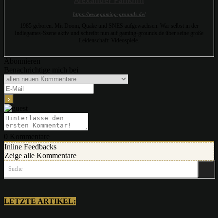
https://www.gaming-grounds.de/
1985 geboren. Mit Doom, Quake und SNES aufgewachsen. War selbst in der
Indiegames-Szene aktiv und schreibt nun auf gaming-grounds.de über seine große
Leidenschaft: Videospiele.
Abonnieren
Benachrichtige mich bei
0
Kommentare
Inline Feedbacks
Zeige alle Kommentare
Suche
LETZTE ARTIKEL: