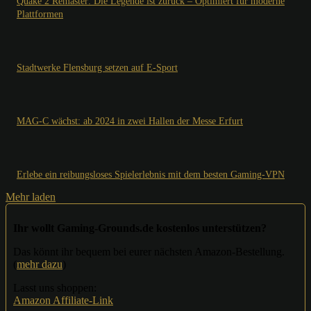
Quake 2 Remaster: Die Legende ist zurück – Optimiert für moderne
Plattformen
Stadtwerke Flensburg setzen auf E-Sport
MAG-C wächst: ab 2024 in zwei Hallen der Messe Erfurt
Erlebe ein reibungsloses Spielerlebnis mit dem besten Gaming-VPN
Mehr laden
Ihr wollt Gaming-Grounds.de kostenlos unterstützen?
Das könnt ihr bequem bei eurer nächsten Amazon-Bestellung.
(
mehr dazu
)
Lasst uns shoppen:
Amazon Affiliate-Link