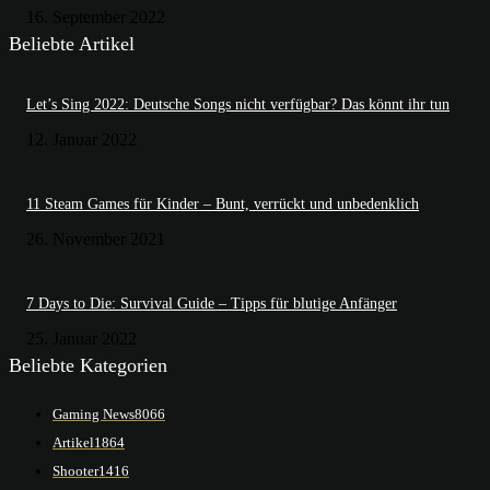
16. September 2022
Beliebte Artikel
Let’s Sing 2022: Deutsche Songs nicht verfügbar? Das könnt ihr tun
12. Januar 2022
11 Steam Games für Kinder – Bunt, verrückt und unbedenklich
26. November 2021
7 Days to Die: Survival Guide – Tipps für blutige Anfänger
25. Januar 2022
Beliebte Kategorien
Gaming News
8066
Artikel
1864
Shooter
1416