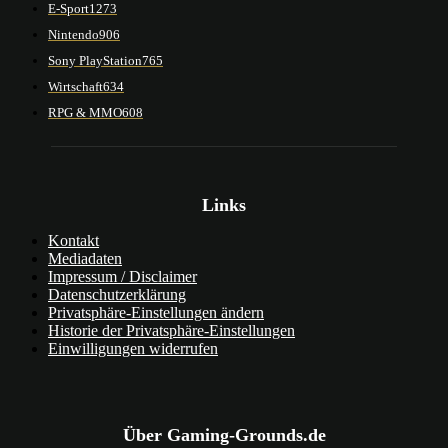
E-Sport
1273
Nintendo
906
Sony PlayStation
765
Wirtschaft
634
RPG & MMO
608
Links
Kontakt
Mediadaten
Impressum / Disclaimer
Datenschutzerklärung
Privatsphäre-Einstellungen ändern
Historie der Privatsphäre-Einstellungen
Einwilligungen widerrufen
Über Gaming-Grounds.de