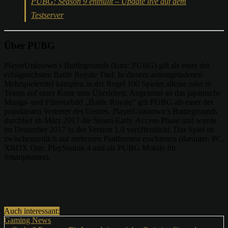
PUBG: Season 9 enthüllt – Update live auf dem
Testserver
Über PUBG
PlayerUnknown’s Battlegrounds (kurz: PUBG) gilt als einer der
erfolgreichsten Battle Royale Titel. In diesem actiongeladenen
Mehrspielertitel kämpfen in der Regel 100 Spieler alleine oder in
Teams auf einer Karte ums Überleben. Angelehnt an das japanische
Manga- und Filmvorbild „Battle Royale“ gilt PUBG als einer der
populärsten Vertreter des Genres. PlayerUnknown’s Battlegrounds
durchlief ab März 2017 die Steam-Early-Access-Phase und wurde
im Dezember 2017 in der Version 1.0 veröffentlicht. Das Spiel ist
zwischenzeitlich auf mehreren Plattformen erschienen (darunter: PC,
XBOX One, PlayStation 4 und als PUBG Mobile für
Smartphones).
Auch interessant:
Gaming News