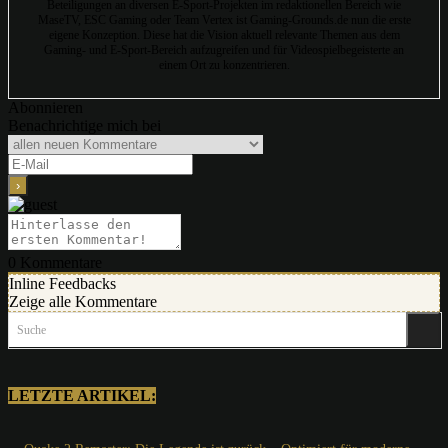
Beteiligungen an diversen E-Sport-Projekten im redaktionellen Bereich wie
MaseTV, ESC Gaming oder Team Vertex ist Gaming-Grounds.de nun die erste
eigene Konzeption. Diese hat die Vision aktuell relevante Themen aus dem
Gaming- und E-Sport-Bereich aufzugreifen und für Videospielbegeisterte an
einem Ort zu konzentrieren.
Abonnieren
Benachrichtige mich bei
0
Kommentare
Inline Feedbacks
Zeige alle Kommentare
Suche
LETZTE ARTIKEL: