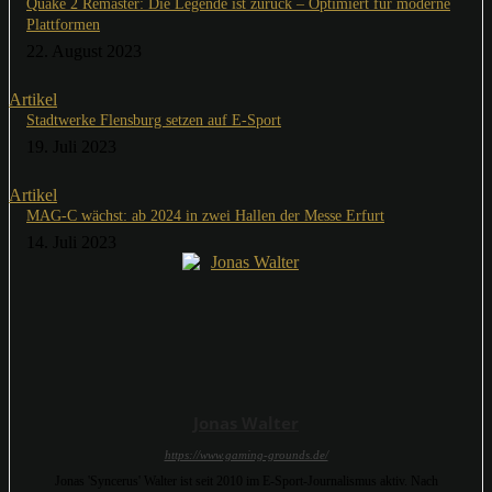
Quake 2 Remaster: Die Legende ist zurück – Optimiert für moderne
Plattformen
22. August 2023
Artikel
Stadtwerke Flensburg setzen auf E-Sport
19. Juli 2023
Artikel
MAG-C wächst: ab 2024 in zwei Hallen der Messe Erfurt
14. Juli 2023
Jonas Walter
https://www.gaming-grounds.de/
Jonas 'Syncerus' Walter ist seit 2010 im E-Sport-Journalismus aktiv. Nach