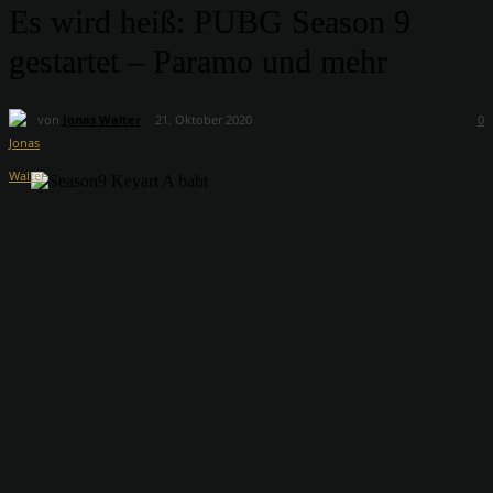
Es wird heiß: PUBG Season 9
gestartet – Paramo und mehr
von
Jonas Walter
21. Oktober 2020
0