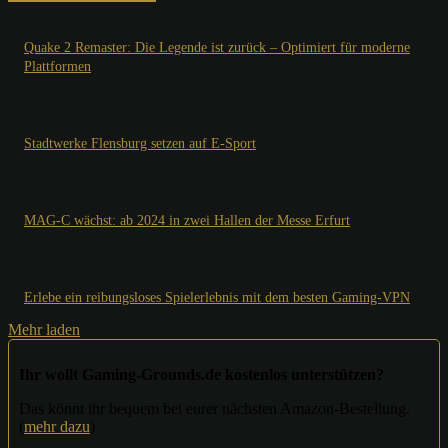
Quake 2 Remaster: Die Legende ist zurück – Optimiert für moderne
Plattformen
Stadtwerke Flensburg setzen auf E-Sport
MAG-C wächst: ab 2024 in zwei Hallen der Messe Erfurt
Erlebe ein reibungsloses Spielerlebnis mit dem besten Gaming-VPN
Mehr laden
Ihr wollt Gaming-Grounds.de kostenlos unterstützen?
Das könnt ihr bequem bei eurer nächsten Amazon-Bestellung.
(
mehr dazu
)