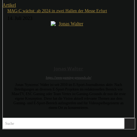
Artikel
MAG-C wächst: ab 2024 in zwei Hallen der Messe Erfurt
14. Juli 2023
Jonas Walter
https://www.gaming-grounds.de/
Jonas 'Syncerus' Walter ist seit 2010 im E-Sport-Journalismus aktiv. Nach
Beteiligungen an diversen E-Sport-Projekten im redaktionellen Bereich wie
MaseTV, ESC Gaming oder Team Vertex ist Gaming-Grounds.de nun die erste
eigene Konzeption. Diese hat die Vision aktuell relevante Themen aus dem
Gaming- und E-Sport-Bereich aufzugreifen und für Videospielbegeisterte an
einem Ort zu konzentrieren.
Suche