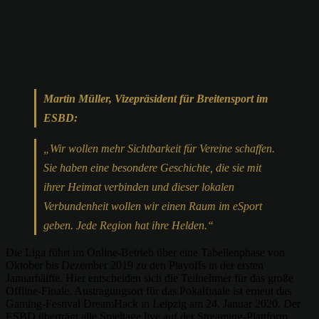
Martin Müller, Vizepräsident für Breitensport im
ESBD:
„Wir wollen mehr Sichtbarkeit für Vereine schaffen.
Sie haben eine besondere Geschichte, die sie mit
ihrer Heimat verbinden und dieser lokalen
Verbundenheit wollen wir einen Raum im eSport
geben. Jede Region hat ihre Helden.“
Die Liga führt im Online-Betrieb über eine Tabellenphase von
Oktober bis Dezember 2019 zu den Playoffs in der ersten
Januarhälfte. Hier entscheiden sich die Teilnehmer für das große
Offline-Finale. Austragungsort für das Pokalfinale ist erneut das
Gaming-Festival DreamHack in Leipzig am 24. Januar 2020. Der
ESBD überträgt alle Spieltage live auf der Streaming-Plattform