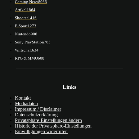
Gaming News
8066
Artikel
1864
Shooter
1416
E-Sport
1273
Nintendo
906
Sony PlayStation
765
Wirtschaft
634
RPG & MMO
608
Links
Kontakt
Mediadaten
Impressum / Disclaimer
Datenschutzerklärung
Privatsphäre-Einstellungen ändern
Historie der Privatsphäre-Einstellungen
Einwilligungen widerrufen