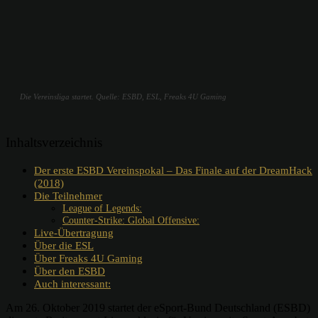
Die Vereinsliga startet. Quelle: ESBD, ESL, Freaks 4U Gaming
Inhaltsverzeichnis
Der erste ESBD Vereinspokal – Das Finale auf der DreamHack
(2018)
Die Teilnehmer
League of Legends:
Counter-Strike: Global Offensive:
Live-Übertragung
Über die ESL
Über Freaks 4U Gaming
Über den ESBD
Auch interessant:
Am 26. Oktober 2019 startet der eSport-Bund Deutschland (ESBD)