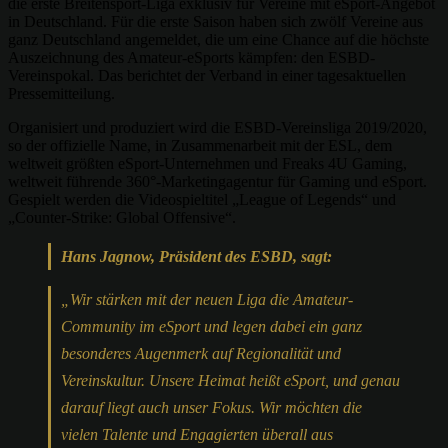
die erste Breitensport-Liga exklusiv für Vereine mit eSport-Angebot
in Deutschland. Für die erste Saison haben sich zwölf Vereine aus
ganz Deutschland angemeldet, die um eine Chance auf die höchste
Auszeichnung des Amateur-eSports kämpfen: den ESBD-
Vereinspokal. Das berichtet der Verband in einer tagesaktuellen
Pressemitteilung.
Organisiert und produziert wird die ESBD-Vereinsliga 2019/2020,
so der offizielle Name, in Zusammenarbeit mit der ESL, dem
weltweit größten eSport-Unternehmen und Freaks 4U Gaming,
weltweit führende 360°-Marketingagentur für Gaming und eSport.
Gespielt werden die Videospieltitel „League of Legends“ und
„Counter-Strike: Global Offensive“.
Hans Jagnow, Präsident des ESBD, sagt:
„Wir stärken mit der neuen Liga die Amateur-
Community im eSport und legen dabei ein ganz
besonderes Augenmerk auf Regionalität und
Vereinskultur. Unsere Heimat heißt eSport, und genau
darauf liegt auch unser Fokus. Wir möchten die
vielen Talente und Engagierten überall aus