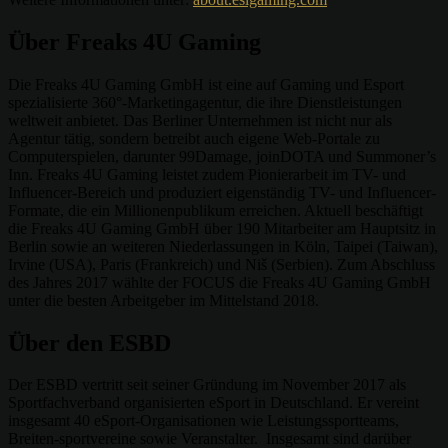
Über Freaks 4U Gaming
Die Freaks 4U Gaming GmbH ist eine auf Gaming und Esport
spezialisierte 360°-Marketingagentur, die ihre Dienstleistungen
weltweit anbietet. Das Berliner Unternehmen ist nicht nur als
Agentur tätig, sondern betreibt auch eigene Web-Portale zu
Computerspielen, darunter 99Damage, joinDOTA und Summoner’s
Inn. Freaks 4U Gaming leistet zudem Pionierarbeit im TV- und
Influencer-Bereich und produziert eigenständig TV- und Influencer-
Formate, die ein Millionenpublikum erreichen. Aktuell beschäftigt
die Freaks 4U Gaming GmbH über 190 Mitarbeiter am Hauptsitz in
Berlin sowie an weiteren Niederlassungen in Köln, Taipei (Taiwan),
Irvine (USA), Paris (Frankreich) und Niš (Serbien). Zum Abschluss
des Jahres 2017 wählte der FOCUS die Freaks 4U Gaming GmbH
unter die besten Arbeitgeber im Mittelstand 2018.
Über den ESBD
Der ESBD vertritt seit seiner Gründung im November 2017 als
Sportfachverband organisierten eSport in Deutschland. Er vereint
insgesamt 40 eSport-Organisationen wie Leistungssportteams,
Breiten-sportvereine sowie Veranstalter. Insgesamt sind darüber