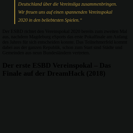
Deutschland über die Vereinsliga zusammenbringen.
Wir freuen uns auf einen spannenden Vereinspokal
2020 in den beliebtesten Spielen.“
Der ESBD richtet den Vereinspokal 2020 bereits zum zweiten Mal
aus, nachdem Magdeburg eSports das erste Pokalfinale am Anfang
des Jahres für sich entscheiden konnte. Das Teilnehmerfeld kommt
dabei aus der ganzen Republik, schon zum Start sind Städte und
Gemeinden aus neun Bundesländern vertreten.
Der erste ESBD Vereinspokal – Das
Finale auf der DreamHack (2018)