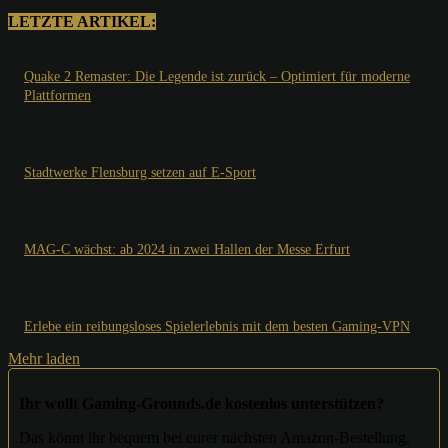
LETZTE ARTIKEL:
Quake 2 Remaster: Die Legende ist zurück – Optimiert für moderne
Plattformen
Stadtwerke Flensburg setzen auf E-Sport
MAG-C wächst: ab 2024 in zwei Hallen der Messe Erfurt
Erlebe ein reibungsloses Spielerlebnis mit dem besten Gaming-VPN
Mehr laden
Ihr wollt Gaming-Grounds.de kostenlos unterstützen?
Das könnt ihr bequem bei eurer nächsten Amazon-Bestellung.