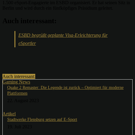
1.500 eSport-Engagierte im ESBD organisiert. Er hat seinen Sitz in
Berlin und wird durch ein fünfköpfiges Präsidium geleitet.
Auch interessant:
ESBD begrüßt geplante Visa-Erleichterung für
eSportler
Auch interessant:
Gaming News
Quake 2 Remaster: Die Legende ist zurück – Optimiert für moderne
Plattformen
22. August 2023
Artikel
Stadtwerke Flensburg setzen auf E-Sport
19. Juli 2023