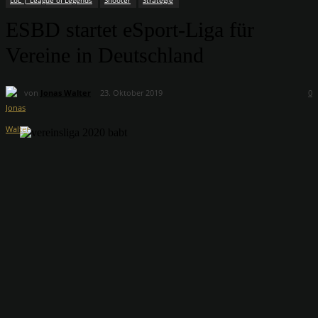
LoL | League of Legends
Shooter
Strategie
ESBD startet eSport-Liga für
Vereine in Deutschland
von
Jonas Walter
23. Oktober 2019
0