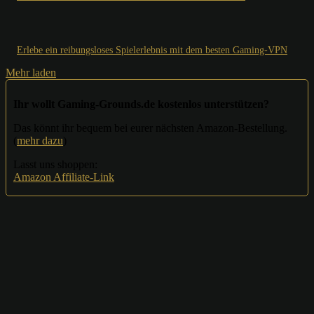
Erlebe ein reibungsloses Spielerlebnis mit dem besten Gaming-VPN
Mehr laden
Ihr wollt Gaming-Grounds.de kostenlos unterstützen?
Das könnt ihr bequem bei eurer nächsten Amazon-Bestellung.
(
mehr dazu
)
Lasst uns shoppen:
Amazon Affiliate-Link