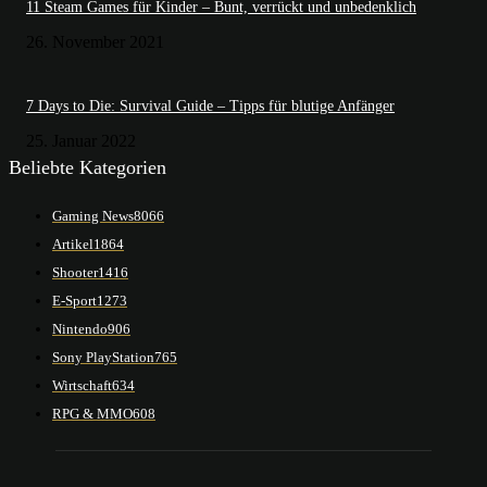
11 Steam Games für Kinder – Bunt, verrückt und unbedenklich
26. November 2021
7 Days to Die: Survival Guide – Tipps für blutige Anfänger
25. Januar 2022
Beliebte Kategorien
Gaming News
8066
Artikel
1864
Shooter
1416
E-Sport
1273
Nintendo
906
Sony PlayStation
765
Wirtschaft
634
RPG & MMO
608