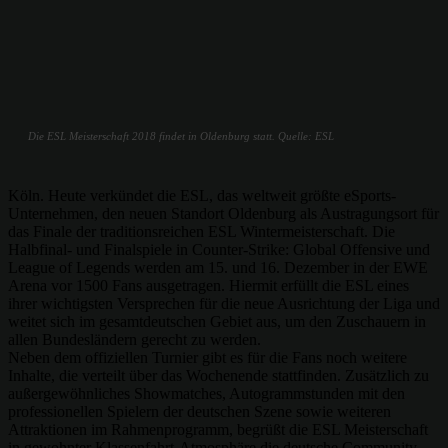
Die ESL Meisterschaft 2018 findet in Oldenburg statt. Quelle: ESL
Köln. Heute verkündet die ESL, das weltweit größte eSports-
Unternehmen, den neuen Standort Oldenburg als Austragungsort für
das Finale der traditionsreichen ESL Wintermeisterschaft. Die
Halbfinal- und Finalspiele in Counter-Strike: Global Offensive und
League of Legends werden am 15. und 16. Dezember in der EWE
Arena vor 1500 Fans ausgetragen. Hiermit erfüllt die ESL eines
ihrer wichtigsten Versprechen für die neue Ausrichtung der Liga und
weitet sich im gesamtdeutschen Gebiet aus, um den Zuschauern in
allen Bundesländern gerecht zu werden.
Neben dem offiziellen Turnier gibt es für die Fans noch weitere
Inhalte, die verteilt über das Wochenende stattfinden. Zusätzlich zu
außergewöhnliches Showmatches, Autogrammstunden mit den
professionellen Spielern der deutschen Szene sowie weiteren
Attraktionen im Rahmenprogramm, begrüßt die ESL Meisterschaft
in gewohnter Klassenfahrt-Atmosphäre die deutsche Community