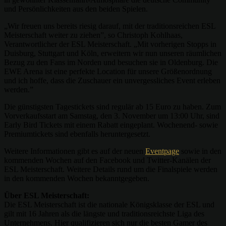
und Persönlichkeiten aus den beiden Spielen.
„Wir freuen uns bereits riesig darauf, mit der traditionsreichen ESL
Meisterschaft weiter zu ziehen”, so Christoph Kohlhaas,
Verantwortlicher der ESL Meisterschaft. „Mit vorherigen Stopps in
Duisburg, Stuttgart und Köln, erweitern wir nun unseren räumlichen
Bezug zu den Fans im Norden und besuchen sie in Oldenburg. Die
EWE Arena ist eine perfekte Location für unsere Größenordnung
und ich hoffe, dass die Zuschauer ein unvergessliches Event erleben
werden.”
Die günstigsten Tagestickets sind regulär ab 15 Euro zu haben. Zum
Vorverkaufsstart am Samstag, den 3. November um 13:00 Uhr, sind
Early Bird Tickets mit einem Rabatt eingeplant. Wochenend- sowie
Premiumtickets sind ebenfalls heruntergesetzt.
Weitere Informationen gibt es auf der neuen
Eventpage
sowie in den
kommenden Wochen auf den Facebook und Twitter-Kanälen der
ESL Meisterschaft. Weitere Details rund um die Finalspiele werden
in den kommenden Wochen bekanntgegeben.
Über ESL Meisterschaft:
Die ESL Meisterschaft ist die nationale Königsklasse der ESL und
gilt mit 16 Jahren als die längste und traditionsreichste Liga des
Unternehmens. Hier qualifizieren sich nur die besten Gamer des