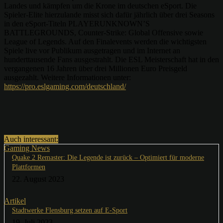
Landes und kämpfen um die Krone im deutschen eSport. Die
Spieler-Elite hierzulande misst sich dafür jährlich über drei Seasons
in den eSport-Titeln PLAYERUNKNOWN’S
BATTLEGROUNDS, Counter-Strike: Global Offensive sowie
League of Legends. Auf den Finalevents werden die wichtigsten
Spiele live vor Publikum ausgetragen und im Internet an
hunderttausende Fans ausgestrahlt. Die ESL Meisterschaft hat in den
vergangenen 16 Jahren über drei Millionen Euro Preisgeld
ausgezahlt. Weitere Informationen unter:
https://pro.eslgaming.com/deutschland/
Auch interessant:
Gaming News
Quake 2 Remaster: Die Legende ist zurück – Optimiert für moderne
Plattformen
22. August 2023
Artikel
Stadtwerke Flensburg setzen auf E-Sport
19. Juli 2023