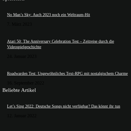
No Man’s Sky: Auch 2023 noch ein Weltraum-Hit
7. März 2023
Atari 50: The Anniversary Celebration Test – Zeitreise durch die
Videospielgeschichte
24. Januar 2023
Roadwarden Test: Ungewöhnliches Text-RPG mit nostalgischem Charme
16. September 2022
Beliebte Artikel
Let’s Sing 2022: Deutsche Songs nicht verfügbar? Das könnt ihr tun
12. Januar 2022