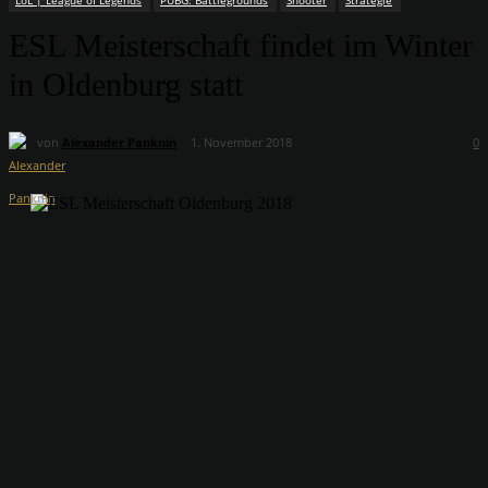
LoL | League of Legends
PUBG: Battlegrounds
Shooter
Strategie
ESL Meisterschaft findet im Winter
in Oldenburg statt
von
Alexander Panknin
1. November 2018
0