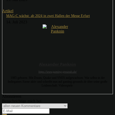
Artikel
MAG-C wächst: ab 2024 in zwei Hallen der Messe Erfurt
14. Juli 2023
Alexander Panknin
https://www.gaming-grounds.de/
1985 geboren. Mit Doom, Quake und SNES aufgewachsen. War selbst in der
Indiegames-Szene aktiv und schreibt nun auf gaming-grounds.de über seine große
Leidenschaft: Videospiele.
Abonnieren
Benachrichtige mich bei