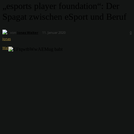
„esports player foundation“: Der
Spagat zwischen eSport und Beruf
von
Jonas Walter
11. Januar 2020
0