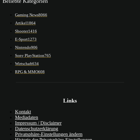
Beliebte Kategorien
Gaming News
8066
Artikel
1864
Shooter
1416
E-Sport
1273
Nintendo
906
Sony PlayStation
765
Wirtschaft
634
RPG & MMO
608
Links
Kontakt
Mediadaten
Impressum / Disclaimer
Datenschutzerklärung
Privatsphäre-Einstellungen ändern
Historie der Privatsphäre-Einstellungen