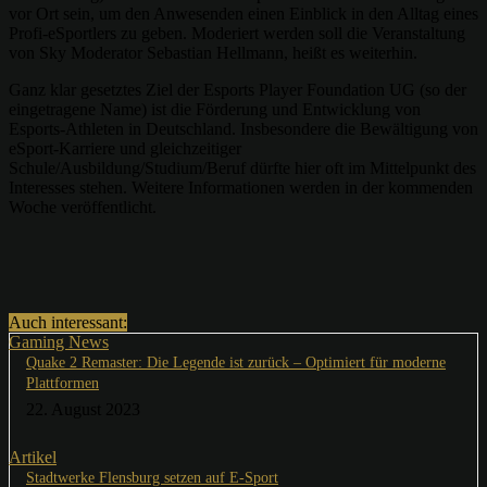
vor Ort sein, um den Anwesenden einen Einblick in den Alltag eines
Profi-eSportlers zu geben. Moderiert werden soll die Veranstaltung
von Sky Moderator Sebastian Hellmann, heißt es weiterhin.
Ganz klar gesetztes Ziel der Esports Player Foundation UG (so der
eingetragene Name) ist die Förderung und Entwicklung von
Esports-Athleten in Deutschland. Insbesondere die Bewältigung von
eSport-Karriere und gleichzeitiger
Schule/Ausbildung/Studium/Beruf dürfte hier oft im Mittelpunkt des
Interesses stehen. Weitere Informationen werden in der kommenden
Woche veröffentlicht.
Auch interessant:
Gaming News
Quake 2 Remaster: Die Legende ist zurück – Optimiert für moderne
Plattformen
22. August 2023
Artikel
Stadtwerke Flensburg setzen auf E-Sport