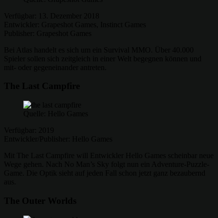
Verfügbar: 13. Dezember 2018
Entwickler: Grapeshot Games, Instinct Games
Publisher: Grapeshot Games
Bei Atlas handelt es sich um ein Survival MMO. Über 40.000
Spieler sollen sich zeitgleich in einer Welt begegnen können und
mit- oder gegeneinander antreten.
The Last Campfire
Quelle: Hello Games
Verfügbar: 2019
Entwickler/Publisher: Hello Games
Mit The Last Campfire will Entwickler Hello Games scheinbar neue
Wege gehen. Nach No Man’s Sky folgt nun ein Adventure-Puzzle-
Game. Die Optik sieht auf jeden Fall schon jetzt ganz bezaubernd
aus.
The Outer Worlds