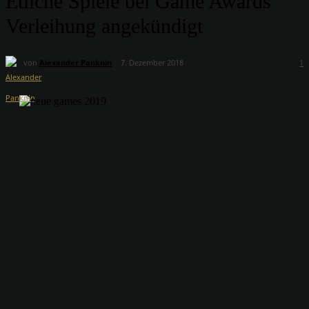
Etliche Spiele bei Game Awards
Verleihung angekündigt
von
Alexander Panknin
7. Dezember 2018
1