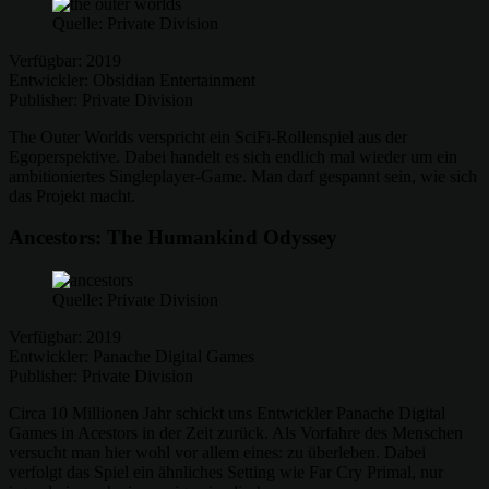
Quelle: Private Division
Verfügbar: 2019
Entwickler: Obsidian Entertainment
Publisher: Private Division
The Outer Worlds verspricht ein SciFi-Rollenspiel aus der
Egoperspektive. Dabei handelt es sich endlich mal wieder um ein
ambitioniertes Singleplayer-Game. Man darf gespannt sein, wie sich
das Projekt macht.
Ancestors: The Humankind Odyssey
Quelle: Private Division
Verfügbar: 2019
Entwickler: Panache Digital Games
Publisher: Private Division
Circa 10 Millionen Jahr schickt uns Entwickler Panache Digital
Games in Acestors in der Zeit zurück. Als Vorfahre des Menschen
versucht man hier wohl vor allem eines: zu überleben. Dabei
verfolgt das Spiel ein ähnliches Setting wie Far Cry Primal, nur