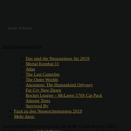
Quelle: Publisher
Inhaltsverzeichnis
Das sind die Neuzugänge für 2019
Mortal Kombat 11
Atlas
The Last Campfire
The Outer Worlds
Ancestors: The Humankind Odyssey
Far Cry New Dawn
Rocket League – McLaren 570S Car Pack
Among Trees
Survived By
Fazit zu den Neuerscheinungen 2019
Mehr dazu:
Am gestrigen Donnerstag fand die große Game Awards 2018