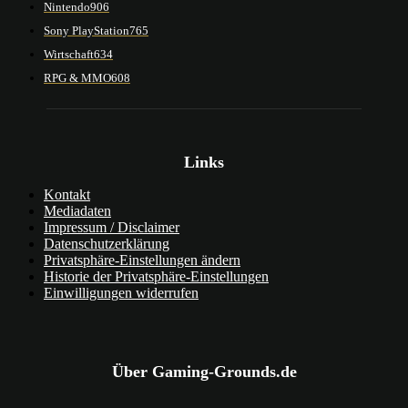
Nintendo
906
Sony PlayStation
765
Wirtschaft
634
RPG & MMO
608
Links
Kontakt
Mediadaten
Impressum / Disclaimer
Datenschutzerklärung
Privatsphäre-Einstellungen ändern
Historie der Privatsphäre-Einstellungen
Einwilligungen widerrufen
Über Gaming-Grounds.de