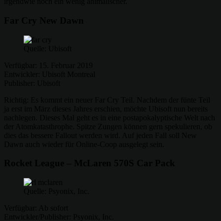
irgendwie noch ein wenig animalischer.
Far Cry New Dawn
Quelle: Ubisoft
Verfügbar: 15. Februar 2019
Entwickler: Ubisoft Montreal
Publisher: Ubisoft
Richtig: Es kommt ein neuer Far Cry Teil. Nachdem der fünte Teil
ja erst im März dieses Jahres erschien, möchte Ubisoft nun bereits
nachlegen. Dieses Mal geht es in eine postapokalyptische Welt nach
der Atomkatasthrophe. Spitze Zungen können gern spekulieren, ob
dies das bessere Fallout werden wird. Auf jeden Fall soll New
Dawn auch wieder für Online-Coop ausgelegt sein.
Rocket League – McLaren 570S Car Pack
Quelle: Psyonix, Inc.
Verfügbar: Ab sofort
Entwickler/Publisher: Psyonix, Inc.