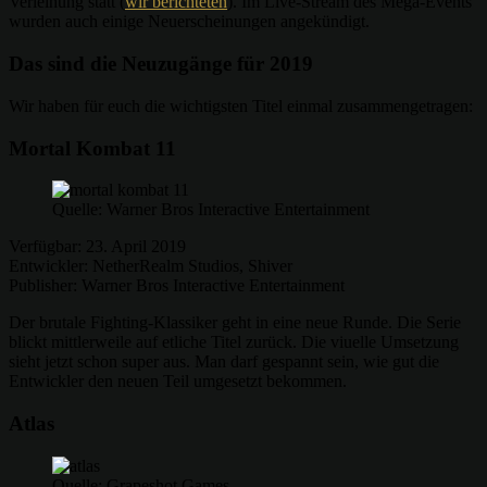
Verleihung statt (
wir berichteten
). Im Live-Stream des Mega-Events
wurden auch einige Neuerscheinungen angekündigt.
Das sind die Neuzugänge für 2019
Wir haben für euch die wichtigsten Titel einmal zusammengetragen:
Mortal Kombat 11
Quelle: Warner Bros Interactive Entertainment
Verfügbar: 23. April 2019
Entwickler: NetherRealm Studios, Shiver
Publisher: Warner Bros Interactive Entertainment
Der brutale Fighting-Klassiker geht in eine neue Runde. Die Serie
blickt mittlerweile auf etliche Titel zurück. Die viuelle Umsetzung
sieht jetzt schon super aus. Man darf gespannt sein, wie gut die
Entwickler den neuen Teil umgesetzt bekommen.
Atlas
Quelle: Grapeshot Games