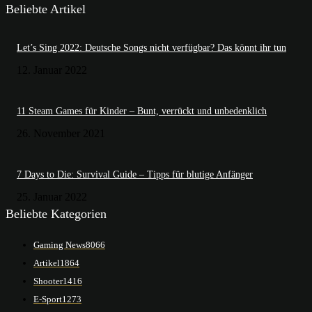
Beliebte Artikel
Let’s Sing 2022: Deutsche Songs nicht verfügbar? Das könnt ihr tun
12. Januar 2022
11 Steam Games für Kinder – Bunt, verrückt und unbedenklich
26. November 2021
7 Days to Die: Survival Guide – Tipps für blutige Anfänger
25. Januar 2022
Beliebte Kategorien
Gaming News
8066
Artikel
1864
Shooter
1416
E-Sport
1273