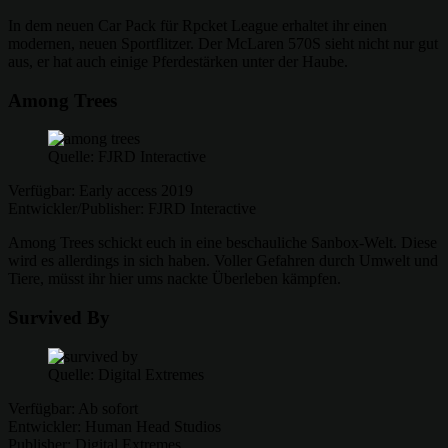
In dem neuen Car Pack für Rpcket League erhaltet ihr einen
modernen, neuen Sportflitzer. Der McLaren 570S sieht nicht nur gut
aus, er hat auch einige Pferdestärken unter der Haube.
Among Trees
Quelle: FJRD Interactive
Verfügbar: Early access 2019
Entwickler/Publisher: FJRD Interactive
Among Trees schickt euch in eine beschauliche Sanbox-Welt. Diese
wird es allerdings in sich haben. Voller Gefahren durch Umwelt und
Tiere, müsst ihr hier ums nackte Überleben kämpfen.
Survived By
Quelle: Digital Extremes
Verfügbar: Ab sofort
Entwickler: Human Head Studios
Publisher: Digital Extremes