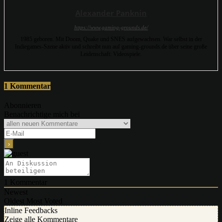
Alexander Panknin
https://www.gaming-grounds.de/
1985 geboren. Mit Doom, Quake und SNES aufgewachsen. War selbst in der
Indiegames-Szene aktiv und schreibt nun auf gaming-grounds.de über seine große
Leidenschaft: Videospiele.
1 Kommentar
Abonnieren
Benachrichtige mich bei
1
Kommentar
Newest
Oldest
Most Voted
Inline Feedbacks
Zeige alle Kommentare