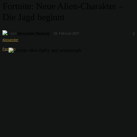
Fortnite: Neue Alien-Charakter –
Die Jagd beginnt
von
Alexander Panknin
26. Februar 2021
0