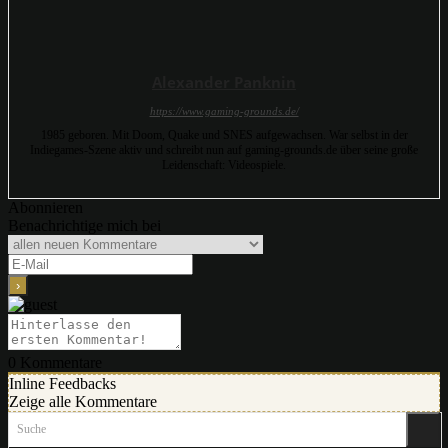
Alexander Panknin
https://www.gaming-grounds.de/
1985 geboren. Mit Doom, Quake und SNES aufgewachsen. War selbst in der
Indiegames-Szene aktiv und schreibt nun auf gaming-grounds.de über seine große
Leidenschaft: Videospiele.
Abonnieren
Benachrichtige mich bei
0
Kommentare
Inline Feedbacks
Zeige alle Kommentare
Suche