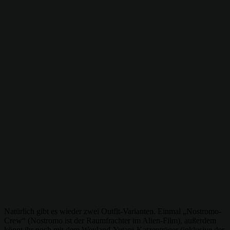
Natürlich gibt es wieder zwei Outfit-Varianten. Einmal „Nostromo-
Crew“ (Nostromo ist der Raumfrachter im Alien-Film), außerdem
könnt ihr noch mit dem Weyland-Yutani-Katzenträger (inklusive der