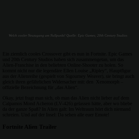
Welch cooler Neuzugang am Nullpunkt! Quelle: Epic Games; 20th Century Studios
Ein ziemlich cooles Crossover gibt es nun in Fortnite. Epic Games
und 20th Century Studios haben sich zusammengetan, um das
Alien-Franchise in den beliebten Online-Shooter zu holen. So
kommt nicht nur die legendäre Ellen Louise „Ripley“, Hauptfigur
aus der Alienreihe (gespielt von Sigourney Weaver), sie bringt auch
gleich ihren gefährlichen Widersacher mit: den Xenomorph –
offizielle Bezeichnung für „das Alien“.
Okay, jetzt fragt man sich, ob man das Alien nicht lieber auf dem
Calpamos Mond Acheron (LV-426) gelassen hätte, aber wo bliebe
da der ganze Spaß? In Alien galt: Im Weltraum hört dich niemand
schreien. Und auf der Insel: Da sehen alle euer Emote!
Fortnite Alien Trailer