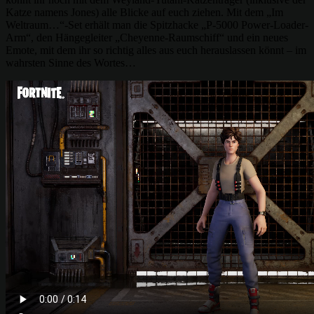
Katze namens Jones) alle Blicke auf euch ziehen. Mit dem „Im
Weltraum…“-Set erhält man die Spitzhacke „P-5000 Power-Loader-
Arm“, den Hängegleiter „Cheyenne-Raumschiff“ und ein neues
Emote, mit dem ihr so richtig alles aus euch herauslassen könnt – im
wahrsten Sinne des Wortes…