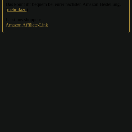
Das könnt ihr bequem bei eurer nächsten Amazon-Bestellung.
(
mehr dazu
)
Lasst uns shoppen:
Amazon Affiliate-Link