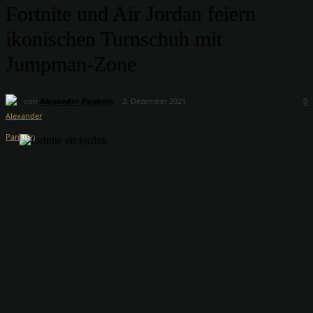
Fortnite und Air Jordan feiern
ikonischen Turnschuh mit
Jumpman-Zone
von
Alexander Panknin
2. Dezember 2021
0