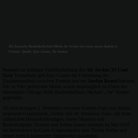
Die ikonische Baskettballschuh-Marke Air Jordan hat einen neuen Auftritt in
Fortnite. Quelle: Epic Games; Air Jordan
Passend zur baldigen Veröffentlichung des
Air Jordan XI Cool
Grey
Turnschuhs gibt Epic Games die Fortsetzung der
Zusammenarbeit zwischen Fortnite und der
Jordan Brand
bekannt.
Die zu Nike gehörende Marke wurde ursprünglich zu Ehren des
ehemaligen Chicago Bulls Basketsballstars Michael „Air“ Jordan
gegründet.
Ab dem heutigen 2. Dezember erwarten Fortnite-Fans von Jordan
inspirierte Gegenstände, Outfits und die Jumpman-Zone, mit ihren
zahlreichen Herausforderungen, einem Museum und
Basketballplatz. Fortnite und Jordan kamen erstmals im Mai 2019
mit besonderen In-Game-Gegenständen zum Thema Jordan und
einem zeitlich begrenzten Spielmodus zusammen.