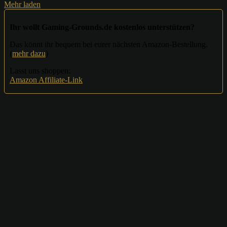
Mehr laden
Ihr wollt Gaming-Grounds.de kostenlos unterstützen?
Das könnt ihr bequem bei eurer nächsten Amazon-Bestellung.
(
mehr dazu
)
Lasst uns shoppen:
Amazon Affiliate-Link