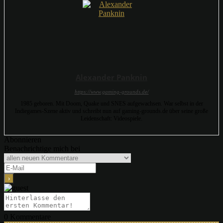
Alexander Panknin
https://www.gaming-grounds.de/
1985 geboren. Mit Doom, Quake und SNES aufgewachsen. War selbst in der
Indiegames-Szene aktiv und schreibt nun auf gaming-grounds.de über seine große
Leidenschaft: Videospiele.
Abonnieren
Benachrichtige mich bei
0
Kommentare