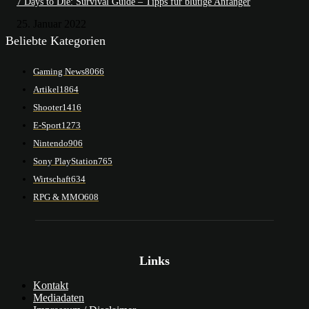
7 Days to Die: Survival Guide – Tipps für blutige Anfänger
25. Januar 2022
Beliebte Kategorien
Gaming News
8066
Artikel
1864
Shooter
1416
E-Sport
1273
Nintendo
906
Sony PlayStation
765
Wirtschaft
634
RPG & MMO
608
Links
Kontakt
Mediadaten