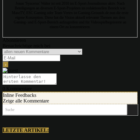
Jonas 'Syncerus' Walter ist seit 2010 im E-Sport-Journalismus aktiv. Nach
Beteiligungen an diversen E-Sport-Projekten im redaktionellen Bereich wie
MaseTV, ESC Gaming oder Team Vertex ist Gaming-Grounds.de nun die erste
eigene Konzeption. Diese hat die Vision aktuell relevante Themen aus dem
Gaming- und E-Sport-Bereich aufzugreifen und für Videospielbegeisterte an
einem Ort zu konzentrieren.
Abonnieren
Benachrichtige mich bei
0
Kommentare
Inline Feedbacks
Zeige alle Kommentare
Suche
LETZTE ARTIKEL: