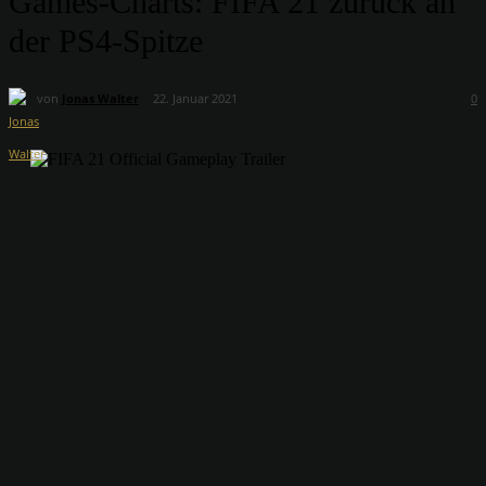
Games-Charts: FIFA 21 zurück an
der PS4-Spitze
von
Jonas Walter
22. Januar 2021
0