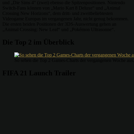
und „Die Sims 4“ (zwei) ebenso die Spitzenpositionen. Nintendo
Switch-Fans können von „Mario Kart 8 Deluxe“ und „Animal
Crossing New Horizons“, dem dritt- und zweitbeliebtesten
Videogame Europas im vergangenen Jahr, nicht genug bekommen.
Die ersten beiden Positionen der 3DS-Auswertung gehen an
„Animal Crossing: New Leaf“ und „Pokémon Ultrasonne“.
Die Top 2 im Überblick
So sehen die Top 2 Games-Charts der vergangenen Woche aus.
FIFA 21 Launch Trailer