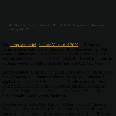
FIFA 21 ist zurück an der PS4 Spitze. Hier seht ihr direkt nochmal den Gameplay-
Trailer. Quelle: EA
Das
europaweit erfolgreichste Videospiel 2020
in Bezug auf die
Verkaufszahlen kehrt an die Spitze der offiziellen deutschen PS4-
Charts, ermittelt von GfK Entertainment, zurück. Dort, wo in der
vergangenen Woche noch „GTA V“ (aktuell auf zwei) triumphierte,
sind nun wieder die Ballsportkünstler aus „FIFA 21“ am Werk.
Bronze ergattert „Call Of Duty: Black Ops Cold War“, das im Xbox
Series-Ranking vor „Immortals Fenyx Rising” weiterhin den Ton
angibt, berichtet die GfK Entertainment GmbH in der aktuellen
Pressemitteilung. Auch in der PS5-Tabelle hat der First-Person-
Shooter Aufwind und kämpft sich hinter „Marvel’s Spider-Man:
Miles Morales“ an die zweite Stelle vor.
Meistverkaufter Xbox One-Titel ist „Cyberpunk 2077“, das die
Krone von „Assassin’s Creed Valhalla“ zurückerobert. In den PC
Games-Charts wechseln der „Landwirtschafts-Simulator 19“ (eins)