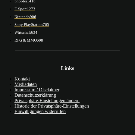
Shooter
1416
E-Sport
1273
Nintendo
906
Sony PlayStation
765
Wirtschaft
634
RPG & MMO
608
Links
Kontakt
Mediadaten
Impressum / Disclaimer
Datenschutzerklärung
Privatsphäre-Einstellungen ändern
Historie der Privatsphäre-Einstellungen
Einwilligungen widerrufen