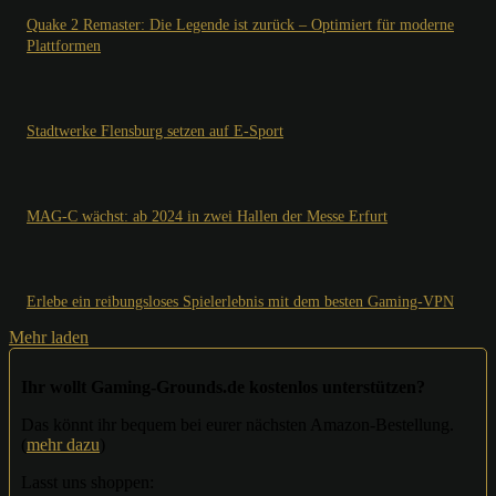
Quake 2 Remaster: Die Legende ist zurück – Optimiert für moderne
Plattformen
Stadtwerke Flensburg setzen auf E-Sport
MAG-C wächst: ab 2024 in zwei Hallen der Messe Erfurt
Erlebe ein reibungsloses Spielerlebnis mit dem besten Gaming-VPN
Mehr laden
Ihr wollt Gaming-Grounds.de kostenlos unterstützen?
Das könnt ihr bequem bei eurer nächsten Amazon-Bestellung.
(
mehr dazu
)
Lasst uns shoppen: