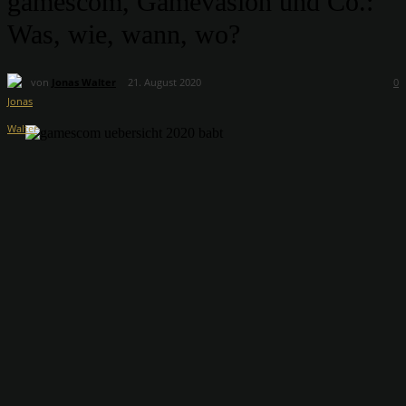
gamescom, Gamevasion und Co.:
Was, wie, wann, wo?
von
Jonas Walter
21. August 2020
0