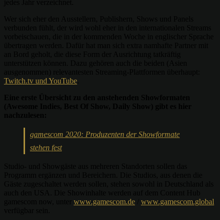
jedes Jahr verzeichnet.
Wer sich eher den Ausstellern, Publishern, Shows und Panels
verbunden fühlt, der wird wohl eher in den internationalen Streams
vorbeischauen, die in der kommenden Woche in englischer Sprache
übertragen werden. Dafür hat man sich extra namhafte Partner mit
an Bord geholt, die diese Form der Ausrichtung tatkräftig
unterstützen können. Dazu gehören auch die beiden (Asien
ausgenommen) relevantesten Streaming-Plattformen überhaupt:
Twitch.tv und YouTube
.
Eine erste Übersicht zu den anstehenden Showformaten
(Awesome Indies, Best Of Show, Daily Show) gibt es hier
nachzulesen:
gamescom 2020: Produzenten der Showformate
stehen fest
Studio- und Showgäste aus mehreren Standorten sollen das
Programm ergänzen und Bereichern. Die Studios, aus denen die
Gäste zugeschaltet werden sollen, stehen sowohl in Deutschland als
auch den USA. Die Showinhalte werden auf dem Content Hub
gamescom now, unter
www.gamescom.de
/
www.gamescom.global
verfügbar sein.