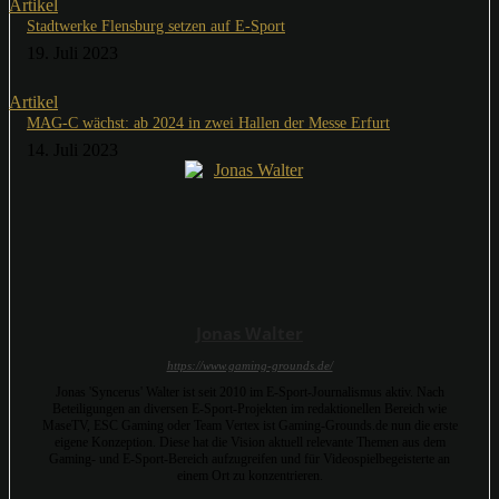
Artikel
Stadtwerke Flensburg setzen auf E-Sport
19. Juli 2023
Artikel
MAG-C wächst: ab 2024 in zwei Hallen der Messe Erfurt
14. Juli 2023
Jonas Walter
https://www.gaming-grounds.de/
Jonas 'Syncerus' Walter ist seit 2010 im E-Sport-Journalismus aktiv. Nach
Beteiligungen an diversen E-Sport-Projekten im redaktionellen Bereich wie
MaseTV, ESC Gaming oder Team Vertex ist Gaming-Grounds.de nun die erste
eigene Konzeption. Diese hat die Vision aktuell relevante Themen aus dem
Gaming- und E-Sport-Bereich aufzugreifen und für Videospielbegeisterte an
einem Ort zu konzentrieren.