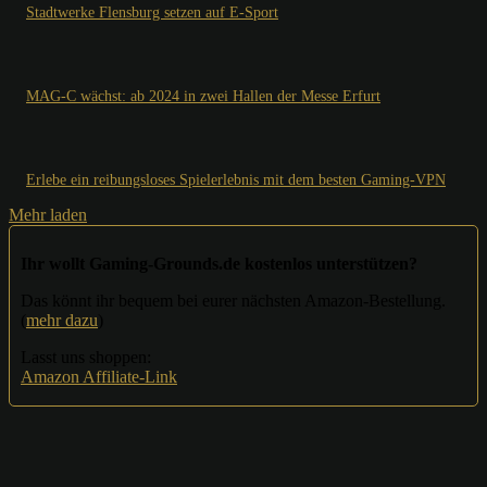
Stadtwerke Flensburg setzen auf E-Sport
MAG-C wächst: ab 2024 in zwei Hallen der Messe Erfurt
Erlebe ein reibungsloses Spielerlebnis mit dem besten Gaming-VPN
Mehr laden
Ihr wollt Gaming-Grounds.de kostenlos unterstützen?
Das könnt ihr bequem bei eurer nächsten Amazon-Bestellung.
(
mehr dazu
)
Lasst uns shoppen:
Amazon Affiliate-Link