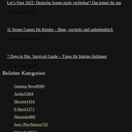
Let’s Sing 2022: Deutsche Songs nicht verfügbar? Das könnt ihr tun
12. Januar 2022
11 Steam Games für Kinder – Bunt, verrückt und unbedenklich
26. November 2021
7 Days to Die: Survival Guide – Tipps für blutige Anfänger
25. Januar 2022
Beliebte Kategorien
Gaming News
8066
Artikel
1864
Shooter
1416
E-Sport
1273
Nintendo
906
Sony PlayStation
765