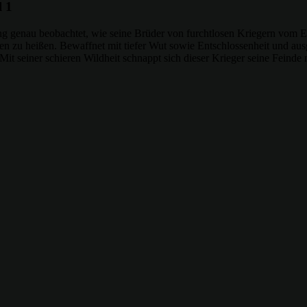
l 1
genau beobachtet, wie seine Brüder von furchtlosen Kriegern vom Erdbo
n zu heißen. Bewaffnet mit tiefer Wut sowie Entschlossenheit und ausg
 Mit seiner schieren Wildheit schnappt sich dieser Krieger seine Feind