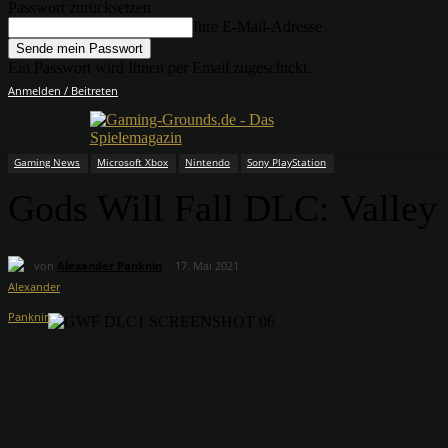
Passwort zurücksetzen
Ihre E-Mail-Adresse
Ein Passwort wird Ihnen per Email zugeschickt.
Anmelden / Beitreten
Gaming News
Microsoft Xbox
Nintendo
Sony PlayStation
Gods Will Fall DLC: Valley
von
Alexander Panknin
17. Mai 2021