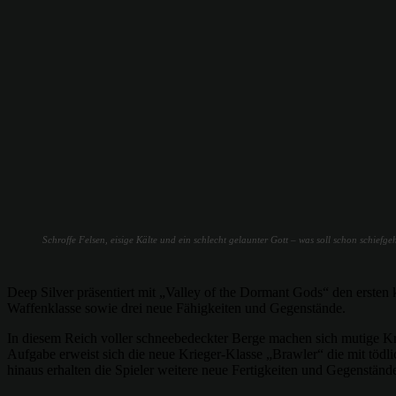
Schroffe Felsen, eisige Kälte und ein schlecht gelaunter Gott – was soll schon schiefg
Deep Silver präsentiert mit „Valley of the Dormant Gods“ den erste
Waffenklasse sowie drei neue Fähigkeiten und Gegenstände.
In diesem Reich voller schneebedeckter Berge machen sich mutige Kri
Aufgabe erweist sich die neue Krieger-Klasse „Brawler“ die mit tödl
hinaus erhalten die Spieler weitere neue Fertigkeiten und Gegenstände