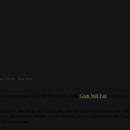
ehen? Quelle: Deep Silver
n kostenpflichtigen DLC für das Action-RPG
Gods Will Fall
von Clever B
eger auf den Weg, um Yaltogguth, den furchterregenden Gott der Augen,
ichen Panzerhandschuhen, einem blitzschnellen Kampfstil und der Fähig
 für ihren Clan.