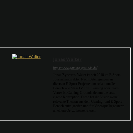
Jonas Walter
https://www.gaming-grounds.de/
Jonas 'Syncerus' Walter ist seit 2010 im E-Sport-
Journalismus aktiv. Nach Beteiligungen an
diversen E-Sport-Projekten im redaktionellen
Bereich wie MaseTV, ESC Gaming oder Team
Vertex ist Gaming-Grounds.de nun die erste
eigene Konzeption. Diese hat die Vision aktuell
relevante Themen aus dem Gaming- und E-Sport-
Bereich aufzugreifen und für Videospielbegeisterte
an einem Ort zu konzentrieren.