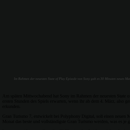
Im Rahmen der neuesten State of Play Episode von Sony gab es 30 Minuten neues Mate
Am späten Mittwochabend hat Sony im Rahmen der neuesten State of 
ersten Stunden des Spiels erwarten, wenn ihr ab dem 4. März, also ge
erkunden.
Gran Turismo 7, entwickelt bei Polyphony Digital, soll einen neuen
Monat das beste und vollständigste Gran Turismo werden, was es je 