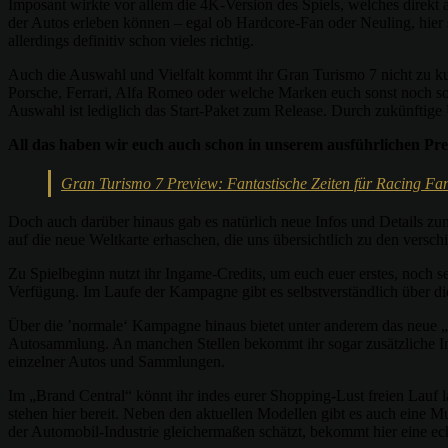
Imposant wirkte vor allem die 4K-Version des Spiels, welches direkt
der Autos erleben können – egal ob Hardcore-Fan oder Neuling, hier 
allerdings definitiv schon vieles richtig.
Auch die Auswahl und Vielfalt kommt ihr Gran Turismo 7 nicht zu ku
Porsche, Ferrari, Alfa Romeo oder welche Marken euch sonst noch so e
Auswahl ist lediglich das Start-Paket zum Release. Durch zukünftig
All das haben wir euch auch schon in unserem ausführlichen Pre
Gran Turismo 7 Preview: Fantastische Zeiten für Racing Fa
Doch auch darüber hinaus gab es natürlich neue Infos und Details zu
auf die neue Weltkarte erhaschen, die uns übersichtlich zu den versc
Zu Spielbeginn nutzt ihr Ingame-Credits, um euch euer erstes, noch s
Verfügung. Im Laufe der Kampagne gibt es selbstverständlich über d
Über die ’normale‘ Kampagne hinaus bietet unter anderem das neue „
Autosammlung. An manchen Stellen bekommt ihr sogar zusätzliche Inf
einzelner Autos und Sammlungen.
Im „Brand Central“ könnt ihr indes eurer Shopping-Lust freien Lauf
stehen hier bereit. Neben den aktuellen Modellen gibt es auch eine Mu
der Automobil-Industrie gleichermaßen schätzt, bekommt hier eine ec