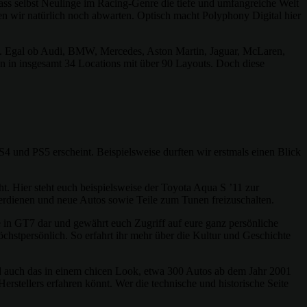
ass selbst Neulinge im Racing-Genre die tiefe und umfangreiche Welt
en wir natürlich noch abwarten. Optisch macht Polyphony Digital hier
ei. Egal ob Audi, BMW, Mercedes, Aston Martin, Jaguar, McLaren,
sen in insgesamt 34 Locations mit über 90 Layouts. Doch diese
4 und PS5 erscheint. Beispielsweise durften wir erstmals einen Blick
ht. Hier steht euch beispielsweise der Toyota Aqua S ’11 zur
erdienen und neue Autos sowie Teile zum Tunen freizuschalten.
 in GT7 dar und gewährt euch Zugriff auf eure ganz persönliche
stpersönlich. So erfahrt ihr mehr über die Kultur und Geschichte
rd auch das in einem chicen Look, etwa 300 Autos ab dem Jahr 2001
erstellers erfahren könnt. Wer die technische und historische Seite