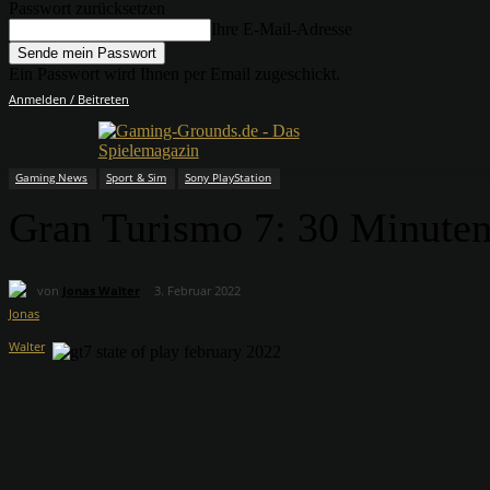
Passwort zurücksetzen
Ihre E-Mail-Adresse
Ein Passwort wird Ihnen per Email zugeschickt.
Anmelden / Beitreten
Gaming News
Sport & Sim
Sony PlayStation
Gran Turismo 7: 30 Minuten
von
Jonas Walter
3. Februar 2022