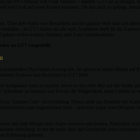
 aus der PS5-Version von Gran Turismo 7 stammt. GT7 sei so designt, d
soll jeder voll auf seine Kosten kommen. Ob das auch so gelingt, müss
rz. Über 400 Autos von Herstellern auf der ganzen Welt sind mit dab
infallen – in GT7 finden sie alle statt. Ausfahren dürft ihr die Karos
e Updates sollen weitere Strecken und Autos hinzukommen.
view zu GT7 vorgestellt:
ns
m potenziellen PlayStation Racing-Hit, der genau in einem Monat auf PS
hiedenen Features und Bereichen in GT7 führt.
ehr kompaktes Auto zu kaufen, bevor es das erste Mal auf die Straße ge
ie Teilnahme an Rennen und Events die Möglichkeit, mehr Credits zu v
Gran Turismo Cafe“ Abwechslung. Dieses stellt das Zentrum der Karte
ormationen zum angesehenen Auto – teilweise sogar vom Designer höch
 lassen und jede Menge neue Autos ansehen und kaufen. Präsentiert wi
seums-Abteilung, in der ihr mehr über die Geschichte jedes einzelnen H
hte Erfahrung geboten.