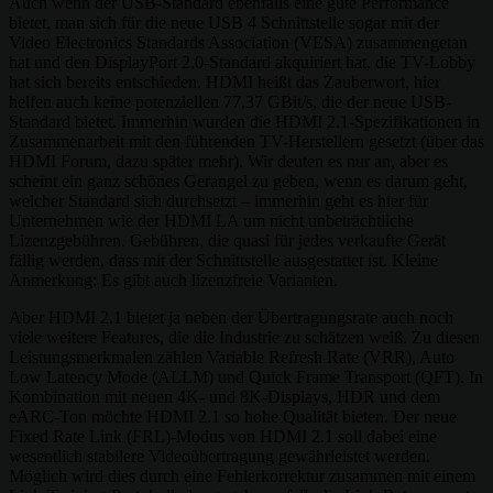
Auch wenn der USB-Standard ebenfalls eine gute Performance
bietet, man sich für die neue USB 4 Schnittstelle sogar mit der
Video Electronics Standards Association (VESA) zusammengetan
hat und den DisplayPort 2.0-Standard akquiriert hat, die TV-Lobby
hat sich bereits entschieden. HDMI heißt das Zauberwort, hier
helfen auch keine potenziellen 77,37 GBit/s, die der neue USB-
Standard bietet. Immerhin wurden die HDMI 2.1-Spezifikationen in
Zusammenarbeit mit den führenden TV-Herstellern gesetzt (über das
HDMI Forum, dazu später mehr). Wir deuten es nur an, aber es
scheint ein ganz schönes Gerangel zu geben, wenn es darum geht,
welcher Standard sich durchsetzt – immerhin geht es hier für
Unternehmen wie der HDMI LA um nicht unbeträchtliche
Lizenzgebühren. Gebühren, die quasi für jedes verkaufte Gerät
fällig werden, dass mit der Schnittstelle ausgestattet ist. Kleine
Anmerkung: Es gibt auch lizenzfreie Varianten.
Aber HDMI 2.1 bietet ja neben der Übertragungsrate auch noch
viele weitere Features, die die Industrie zu schätzen weiß. Zu diesen
Leistungsmerkmalen zählen Variable Refresh Rate (VRR), Auto
Low Latency Mode (ALLM) und Quick Frame Transport (QFT). In
Kombination mit neuen 4K- und 8K-Displays, HDR und dem
eARC-Ton möchte HDMI 2.1 so hohe Qualität bieten. Der neue
Fixed Rate Link (FRL)-Modus von HDMI 2.1 soll dabei eine
wesentlich stabilere Videoübertragung gewährleistet werden.
Möglich wird dies durch eine Fehlerkorrektur zusammen mit einem