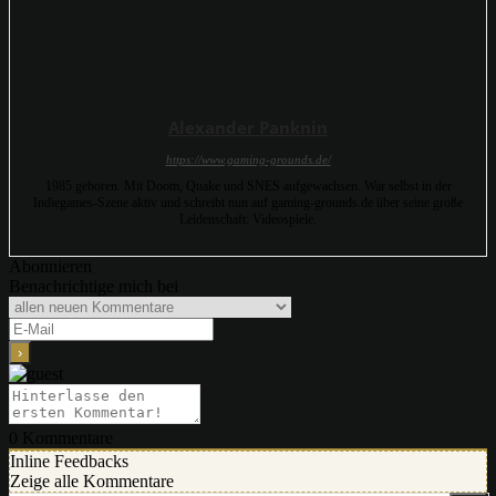
Alexander Panknin
https://www.gaming-grounds.de/
1985 geboren. Mit Doom, Quake und SNES aufgewachsen. War selbst in der
Indiegames-Szene aktiv und schreibt nun auf gaming-grounds.de über seine große
Leidenschaft: Videospiele.
Abonnieren
Benachrichtige mich bei
0
Kommentare
Inline Feedbacks
Zeige alle Kommentare