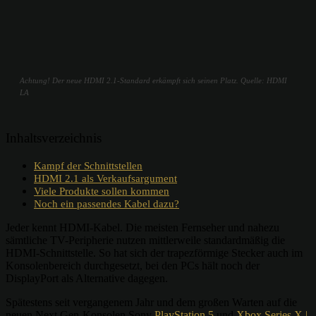
Achtung! Der neue HDMI 2.1-Standard erkämpft sich seinen Platz. Quelle: HDMI
LA
Inhaltsverzeichnis
Kampf der Schnittstellen
HDMI 2.1 als Verkaufsargument
Viele Produkte sollen kommen
Noch ein passendes Kabel dazu?
Jeder kennt HDMI-Kabel. Die meisten Fernseher und nahezu
sämtliche TV-Peripherie nutzen mittlerweile standardmäßig die
HDMI-Schnittstelle. So hat sich der trapezförmige Stecker auch im
Konsolenbereich durchgesetzt, bei den PCs hält noch der
DisplayPort als Alternative dagegen.
Spätestens seit vergangenem Jahr und dem großen Warten auf die
neuen Next Gen-Konsolen Sony
PlayStation 5
und
Xbox Series X |