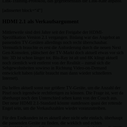
Link-Training-Protokoll, das gegebenenfalls die Link-Rate anpasst.
[adinserter block=“4″]
HDMI 2.1 als Verkaufsargument
Mittlerweile sind drei Jahre seit der Freigabe der HDMI-
Spezifikation Version 2.1 vergangen. Bislang war das Angebot an
passenden TV-Geräten allerdings noch recht überschaubar.
Vermutlich brauchte es erst die Anforderung durch die neuen Next
Gen-Konsolen, plätschert der TV-Markt doch aktuell etwas vor sich
hin: 3D ist schon länger tot. Blu-Ray ist alt und 8K klingt aktuell
noch ziemlich weit entfernt von der Realität – zumal sich die
Sehgewohnheiten sowieso in Richtung Video-on-Demand
entwickelt haben (dafür braucht man dann wieder schnelleres
Internet).
Da helfen aktuell sonst nur größere TV-Geräte, um die Anzahl der
Pixel noch irgendwie rechtfertigen zu können. Die Frage ist, wer da
überhaupt noch den Unterschied sehen kann von der Couch aus.
Der neue HDMI 2.1-Standard könnte stattdessen quasi der rettende
Engel sein, um die Verkaufszahlen wieder voranzutreiben.
Für den Endkunden ist es aktuell aber nicht sehr einfach, überhaupt
die passenden Geräte zu finden, die wirklich und echtes