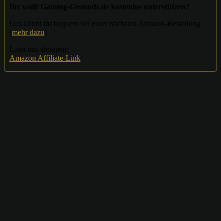
Ihr wollt Gaming-Grounds.de kostenlos unterstützen?
Das könnt ihr bequem bei eurer nächsten Amazon-Bestellung.
(
mehr dazu
)
Lasst uns shoppen:
Amazon Affiliate-Link