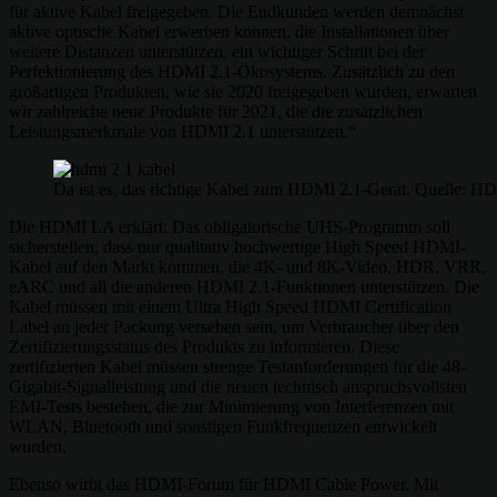
für aktive Kabel freigegeben. Die Endkunden werden demnächst
aktive optische Kabel erwerben können, die Installationen über
weitere Distanzen unterstützen, ein wichtiger Schritt bei der
Perfektionierung des HDMI 2.1-Ökosystems. Zusätzlich zu den
großartigen Produkten, wie sie 2020 freigegeben wurden, erwarten
wir zahlreiche neue Produkte für 2021, die die zusätzlichen
Leistungsmerkmale von HDMI 2.1 unterstützen.“
Da ist es, das richtige Kabel zum HDMI 2.1-Gerät. Quelle: 
Die HDMI LA erklärt: Das obligatorische UHS-Programm soll
sicherstellen, dass nur qualitativ hochwertige High Speed HDMI-
Kabel auf den Markt kommen, die 4K- und 8K-Video, HDR, VRR,
eARC und all die anderen HDMI 2.1-Funktionen unterstützen. Die
Kabel müssen mit einem Ultra High Speed HDMI Certification
Label an jeder Packung versehen sein, um Verbraucher über den
Zertifizierungsstatus des Produkts zu informieren. Diese
zertifizierten Kabel müssen strenge Testanforderungen für die 48-
Gigabit-Signalleistung und die neuen technisch anspruchsvollsten
EMI-Tests bestehen, die zur Minimierung von Interferenzen mit
WLAN, Bluetooth und sonstigen Funkfrequenzen entwickelt
wurden.
Ebenso wirbt das HDMI-Forum für HDMI Cable Power. Mit