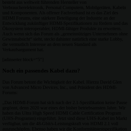
besteht aus weltweit führenden Hersteller von
Verbraucherelektronik, Personal Computern, Mobilgeräten, Kabeln
und Komponenten. Als offener Fachverband ist es das Ziel des
HDMI Forums, eine stärkere Beteiligung der Industrie an der
Entwicklung zukünftiger HDMI-Spezifikationen zu fördern und das
Ökosystem interoperabler, HDMI-fähiger Produkte zu erweitern.
Auch wenn sich das Forum als „gemeinnütziges Unternehmen ohne
Gewinnabsicht“ sieht, steckt dahinter natürlich eine starke Lobby,
die vermutlich Interesse an dem neuen Standard als
Verkaufsargument hat.
[adinserter block=“5″]
Noch ein passendes Kabel dazu?
Das Forum betont die Wichtigkeit der Kabel. Hierzu David Glen
von Advanced Micro Devices, Inc., und Präsident des HDMI-
Forums:
„Das HDMI-Forum hat sich nach der 2.1-Spezifikation keine Pause
gegönnt, denn 2020 war eines der bisher betriebsamsten Jahre. Wir
haben das Ultra High Speed HDMI Cable Certification Program
(UHS-Programm) eingeführt. Jetzt sind diese UHS-Kabel im Markt
verfügbar, um die 48-Gbit/s-Leistungskraft von HDMI 2.1 voll
auszuschöpfen. Ebenso haben wir die Konformitätstestspezifikation