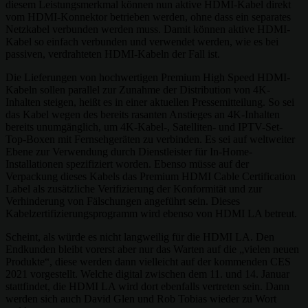
diesem Leistungsmerkmal können nun aktive HDMI-Kabel direkt
vom HDMI-Konnektor betrieben werden, ohne dass ein separates
Netzkabel verbunden werden muss. Damit können aktive HDMI-
Kabel so einfach verbunden und verwendet werden, wie es bei
passiven, verdrahteten HDMI-Kabeln der Fall ist.
Die Lieferungen von hochwertigen Premium High Speed HDMI-
Kabeln sollen parallel zur Zunahme der Distribution von 4K-
Inhalten steigen, heißt es in einer aktuellen Pressemitteilung. So sei
das Kabel wegen des bereits rasanten Anstieges an 4K-Inhalten
bereits unumgänglich, um 4K-Kabel-, Satelliten- und IPTV-Set-
Top-Boxen mit Fernsehgeräten zu verbinden. Es sei auf weltweiter
Ebene zur Verwendung durch Dienstleister für In-Home-
Installationen spezifiziert worden. Ebenso müsse auf der
Verpackung dieses Kabels das Premium HDMI Cable Certification
Label als zusätzliche Verifizierung der Konformität und zur
Verhinderung von Fälschungen angeführt sein. Dieses
Kabelzertifizierungsprogramm wird ebenso von HDMI LA betreut.
Scheint, als würde es nicht langweilig für die HDMI LA. Den
Endkunden bleibt vorerst aber nur das Warten auf die „vielen neuen
Produkte“, diese werden dann vielleicht auf der kommenden CES
2021 vorgestellt. Welche digital zwischen dem 11. und 14. Januar
stattfindet, die HDMI LA wird dort ebenfalls vertreten sein. Dann
werden sich auch David Glen und Rob Tobias wieder zu Wort