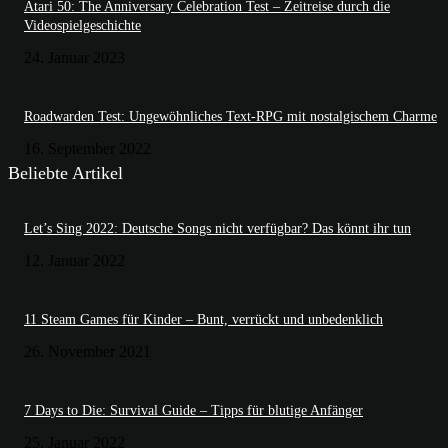
Atari 50: The Anniversary Celebration Test – Zeitreise durch die
Videospielgeschichte
24. Januar 2023
Roadwarden Test: Ungewöhnliches Text-RPG mit nostalgischem Charme
16. September 2022
Beliebte Artikel
Let’s Sing 2022: Deutsche Songs nicht verfügbar? Das könnt ihr tun
12. Januar 2022
11 Steam Games für Kinder – Bunt, verrückt und unbedenklich
26. November 2021
7 Days to Die: Survival Guide – Tipps für blutige Anfänger
25. Januar 2022