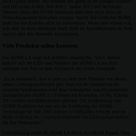
4K@120Hz liefern. Wir erinnern uns gerne an die leidigen FullHD-
und HD ready-Zeiten. Seit dem 1. Januar 2012 darf der kleine
Versions-Index des HDMI-Standards außerdem nicht mehr als
Verkaufsargument beworben werden. Sprich: Ein Gerät hat HDMI,
mehr hat den Kunden nicht zu interessieren. Wenn man wissen will,
was man da denn überhaupt kauft, heißt es: Spezifikationen im Netz
suchen oder den Hersteller kontaktieren.
Viele Produkte sollen kommen
Die HDMI LA zeigt sich trotzdem siegessicher. Am 6. Januar
äußerte sich der CEO und Präsident der HDMI LA aus dem
sonnigen San Jose zu dem Vormarsch des neuen Standards:
„Es ist fantastisch, dass es jetzt so viele neue Produkte mit diesen
neuen Leistungsmerkmalen gibt. Und mit der Einführung der
neuesten Spielkonsolen wird dem Verbraucher nun ein packendes
durchgehendes HDMI 2.1-Erlebnis mit Konsolen, AVRs, Kabeln,
TV-Geräten und Bildschirmen geboten. Die Auslieferung von
HDMI-Produkten hat nun seit der Einführung der HDMI-
Technologie im Jahr 2002 nahezu 10 Milliarden erreicht, und sie
bleibt weiterhin die Universalschnittstelle bei Elektronikprodukten
für den Verbraucher.“
Unterstützung erhält die HDMI LA durch das HDMI Forum. Dies