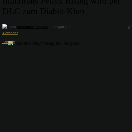
Immortals Fenyx Rising wird per
DLC zum Diablo-Klon
von
Alexander Panknin
27. April 2021
0