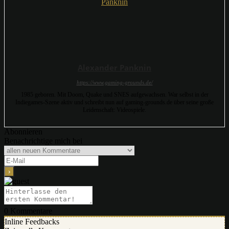
Alexander Panknin
https://www.gaming-grounds.de/
1985 geboren. Mit Doom, Quake und SNES aufgewachsen. War selbst in der
Indiegames-Szene aktiv und schreibt nun auf gaming-grounds.de über seine große
Leidenschaft: Videospiele.
Abonnieren
Benachrichtige mich bei
0
Kommentare
Inline Feedbacks