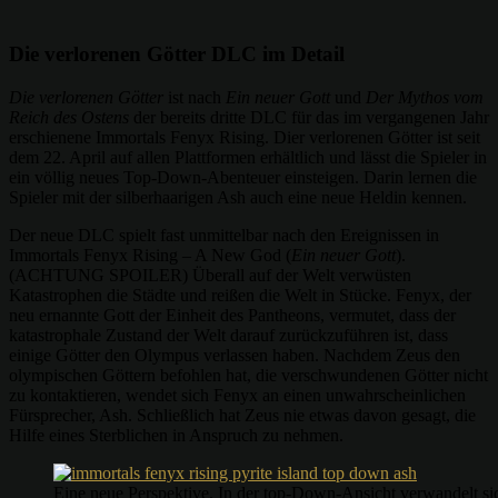
Die verlorenen Götter DLC im Detail
Die verlorenen Götter
ist nach
Ein neuer Gott
und
Der Mythos vom
Reich des Ostens
der bereits dritte DLC für das im vergangenen Jahr
erschienene Immortals Fenyx Rising. Dier verlorenen Götter ist seit
dem 22. April auf allen Plattformen erhältlich und lässt die Spieler in
ein völlig neues Top-Down-Abenteuer einsteigen. Darin lernen die
Spieler mit der silberhaarigen Ash auch eine neue Heldin kennen.
Der neue DLC spielt fast unmittelbar nach den Ereignissen in
Immortals Fenyx Rising – A New God (
Ein neuer Gott
).
(ACHTUNG SPOILER) Überall auf der Welt verwüsten
Katastrophen die Städte und reißen die Welt in Stücke. Fenyx, der
neu ernannte Gott der Einheit des Pantheons, vermutet, dass der
katastrophale Zustand der Welt darauf zurückzuführen ist, dass
einige Götter den Olympus verlassen haben. Nachdem Zeus den
olympischen Göttern befohlen hat, die verschwundenen Götter nicht
zu kontaktieren, wendet sich Fenyx an einen unwahrscheinlichen
Fürsprecher, Ash. Schließlich hat Zeus nie etwas davon gesagt, die
Hilfe eines Sterblichen in Anspruch zu nehmen.
Eine neue Perspektive. In der top-Down-Ansicht verwandelt si