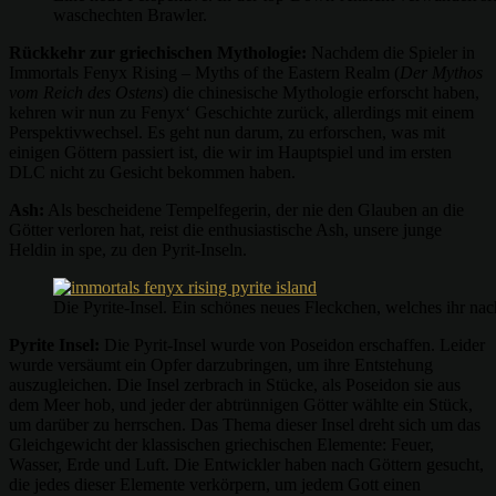
waschechten Brawler.
Rückkehr zur griechischen Mythologie:
Nachdem die Spieler in
Immortals Fenyx Rising – Myths of the Eastern Realm (
Der Mythos
vom Reich des Ostens
) die chinesische Mythologie erforscht haben,
kehren wir nun zu Fenyx‘ Geschichte zurück, allerdings mit einem
Perspektivwechsel. Es geht nun darum, zu erforschen, was mit
einigen Göttern passiert ist, die wir im Hauptspiel und im ersten
DLC nicht zu Gesicht bekommen haben.
Ash:
Als bescheidene Tempelfegerin, der nie den Glauben an die
Götter verloren hat, reist die enthusiastische Ash, unsere junge
Heldin in spe, zu den Pyrit-Inseln.
Die Pyrite-Insel. Ein schönes neues Fleckchen, welches ihr na
Pyrite Insel:
Die Pyrit-Insel wurde von Poseidon erschaffen. Leider
wurde versäumt ein Opfer darzubringen, um ihre Entstehung
auszugleichen. Die Insel zerbrach in Stücke, als Poseidon sie aus
dem Meer hob, und jeder der abtrünnigen Götter wählte ein Stück,
um darüber zu herrschen. Das Thema dieser Insel dreht sich um das
Gleichgewicht der klassischen griechischen Elemente: Feuer,
Wasser, Erde und Luft. Die Entwickler haben nach Göttern gesucht,
die jedes dieser Elemente verkörpern, um jedem Gott einen