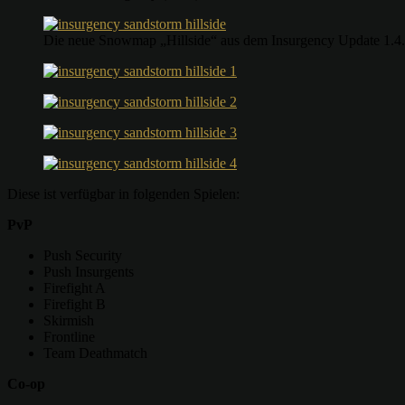
Die neue Snowmap „Hillside“ aus dem Insurgency Update 1.4. 
Diese ist verfügbar in folgenden Spielen:
PvP
Push Security
Push Insurgents
Firefight A
Firefight B
Skirmish
Frontline
Team Deathmatch
Co-op