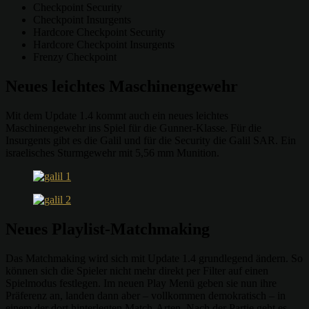
Checkpoint Security
Checkpoint Insurgents
Hardcore Checkpoint Security
Hardcore Checkpoint Insurgents
Frenzy Checkpoint
Neues leichtes Maschinengewehr
Mit dem Update 1.4 kommt auch ein neues leichtes
Maschinengewehr ins Spiel für die Gunner-Klasse. Für die
Insurgents gibt es die Galil und für die Security die Galil SAR. Ein
israelisches Sturmgewehr mit 5,56 mm Munition.
Neues Playlist-Matchmaking
Das Matchmaking wird sich mit Update 1.4 grundlegend ändern. So
können sich die Spieler nicht mehr direkt per Filter auf einen
Spielmodus festlegen. Im neuen Play Menü geben sie nun ihre
Präferenz an, landen dann aber – vollkommen demokratisch – in
einem der dort hinterlegten Match-Arten. Nach der Partie geht es