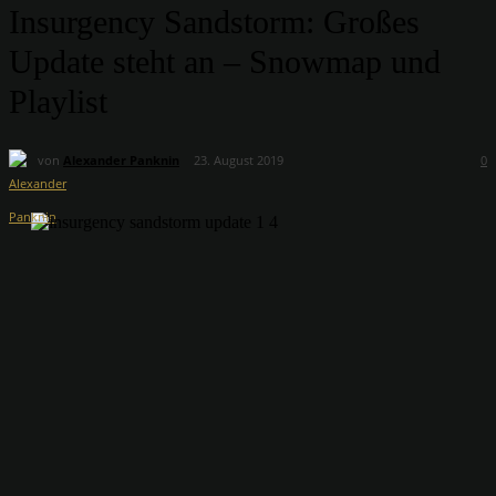
Insurgency Sandstorm: Großes
Update steht an – Snowmap und
Playlist
von
Alexander Panknin
23. August 2019
0