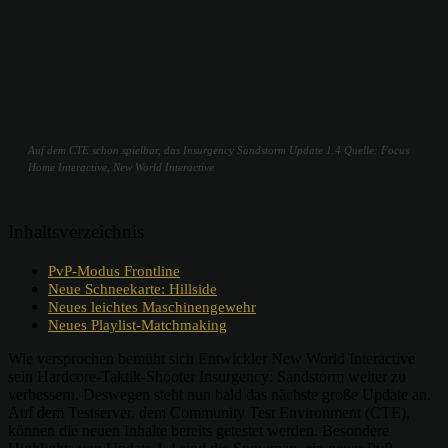
Auf dem CTE schon spielbar, das Insurgency Sandstorm Update 1.4 Quelle: Focus
Home Interactive, New World Interactive
Inhaltsverzeichnis
PvP-Modus Frontline
Neue Schneekarte: Hillside
Neues leichtes Maschinengewehr
Neues Playlist-Matchmaking
Wie versprochen bemüht sich Entwickler New World Interactive
sein Hardcore-Taktik-Shooter Insurgency: Sandstorm weiter zu
verbessern. Deswegen steht nun bald das nächste große Update an.
Auf dem Testserver, dem Community Test Environment (CTE),
können die neuen Inhalte bereits getestet werden. Besondere