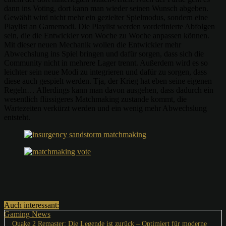
dann ins Voting, dort kann man wieder seinen Wunsch abgeben.
Gewählt wird nicht mehr ein gezielter Spielmodus, sondern eine
Playlist an Gamemodi. Die Playlist werden vordefinierte Abfolgen
sein, die die Entwickler von Woche zu Woche anpassen können.
Mit dieser neuen Mechanik wollen die Entwickler mehr
Abwechslung ins Spiel bringen und dafür sorgen, dass sich die
Community nicht in mehrere Lager trennt. Außerdem wird es so
leichter sein neue Modi zu integrieren und dafür zu sorgen, dass
diese auch gespielt werden. Tja, der Krieg hat eben seine eigenen
Regeln… Allerdings kann man davon ausgehen, dass dadurch ein
wesentlich flüssigeres Matchmaking zustande kommt, die
Wartezeiten verkürzt werden und ein wenig mehr Abwechslung
entsteht.
Auch interessant:
Gaming News
Quake 2 Remaster: Die Legende ist zurück – Optimiert für moderne