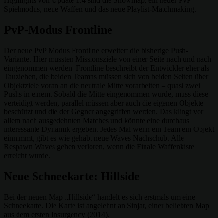
Highlights von Update 1.4 sind die Snowmap, ein neuer PvP
Spielmodus, neue Waffen und das neue Playlist-Matchmaking.
PvP-Modus Frontline
Der neue PvP Modus Frontline erweitert die bisherige Push-
Variante. Hier mussten Missionsziele von einer Seite nach und nach
eingenommen werden. Frontline beschreibt der Entwickler eher als
Tauziehen, die beiden Teamns müssen sich von beiden Seiten über
Objektziele voran an die neutrale Mitte vorarbeiten – quasi zwei
Pushs in einem. Sobald die Mitte eingenommen wurde, muss diese
verteidigt werden, parallel müssen aber auch die eigenen Objekte
beschützt und die der Gegner angegriffen werden. Das klingt vor
allem nach ausgedehnten Matches und könnte eine durchaus
interessante Dynamik ergeben. Jedes Mal wenn ein Team ein Objekt
einnimmt, gibt es wie gehabt neue Waves Nachschub. Alle
Respawn Waves gehen verloren, wenn die Finale Waffenkiste
erreicht wurde.
Neue Schneekarte: Hillside
Bei der neuen Map „Hillside“ handelt es sich erstmals um eine
Schneekarte. Die Karte ist angelehnt an Sinjar, einer beliebten Map
aus dem ersten Insurgency (2014).