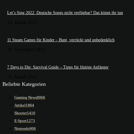
Let’s Sing 2022: Deutsche Songs nicht verfügbar? Das könnt ihr tun
12. Januar 2022
11 Steam Games für Kinder – Bunt, verrückt und unbedenklich
26. November 2021
7 Days to Die: Survival Guide – Tipps für blutige Anfänger
25. Januar 2022
Beliebte Kategorien
Gaming News
8066
Artikel
1864
Shooter
1416
E-Sport
1273
Nintendo
906