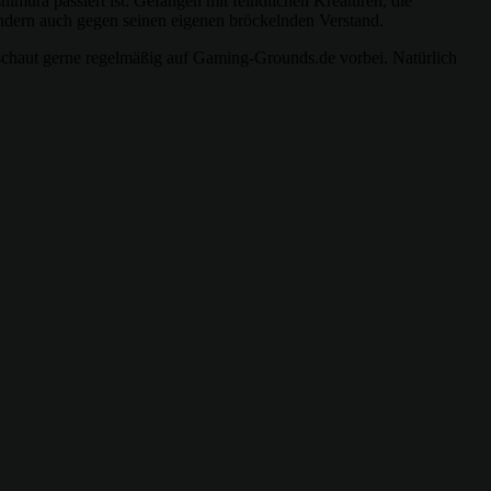
himura passiert ist. Gefangen mit feindlichen Kreaturen, die
ndern auch gegen seinen eigenen bröckelnden Verstand.
schaut gerne regelmäßig auf Gaming-Grounds.de vorbei. Natürlich