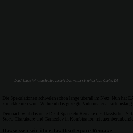
Dead Space kehrt tatsächlich zurück! Das wissen wir schon jetzt. Quelle: EA
Die Spekulationen schwelen schon lange überall im Netz. Nun hat 
zurückkehren wird. Während das gezeigte Videomaterial sich bislang a
Demnach wird das neue Dead Space ein Remake des klassischen Sci-Fi 
Story, Charaktere und Gameplay in Kombination mit atemberaubender
Das wissen wir über das Dead Space Remake