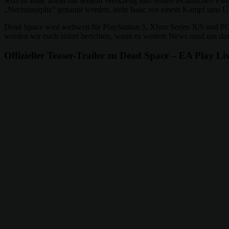
Jetzt ist Isaac allein mit seinem Werkzeug und seinen technischen Fäh
„Necromorphs“ genannt werden, steht Isaac vor einem Kampf ums Über
Dead Space wird weltweit für PlayStation 5, Xbox Series X|S und PC
werden wir euch sofort berichten, wenn es weitere News rund um da
Offizieller Teaser-Trailer zu Dead Space – EA Play Li