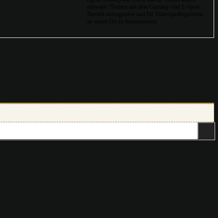
relevante Themen aus dem Gaming- und E-Sport-
Bereich aufzugreifen und für Videospielbegeisterte
an einem Ort zu konzentrieren.