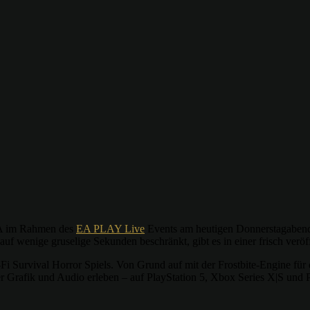
EA im Rahmen des
EA PLAY Live
Events am heutigen Donnerstagabend o
uf wenige gruselige Sekunden beschränkt, gibt es in einer frisch veröf
Survival Horror Spiels. Von Grund auf mit der Frostbite-Engine für d
 Grafik und Audio erleben – auf PlayStation 5, Xbox Series X|S und 