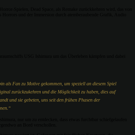
al-Horror-Spielen, Dead Space, als Remake zurückkehren wird, das von
es Horrors und der Immersion durch atemberaubende Grafik, Audio
auraumschiffs USG Ishimura um das Überleben kämpfen und dabei
 bin als Fan zu Motive gekommen, um speziell an diesem Spiel
iginal zurückzukehren und die Möglichkeit zu haben, dies auf
ndt und sie gebeten, uns seit den frühen Phasen der
nnen.“
Ishimura, nur um zu entdecken, dass etwas furchtbar schiefgelaufen
 irgendwo an Bord verschollen.