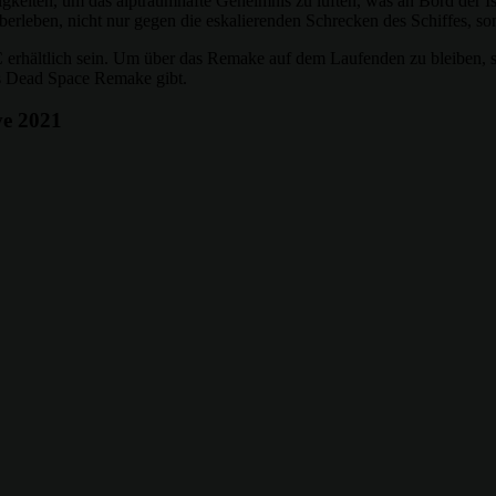
igkeiten, um das alptraumhafte Geheimnis zu lüften, was an Bord der Is
leben, nicht nur gegen die eskalierenden Schrecken des Schiffes, so
 erhältlich sein. Um über das Remake auf dem Laufenden zu bleiben, 
s Dead Space Remake gibt.
ve 2021