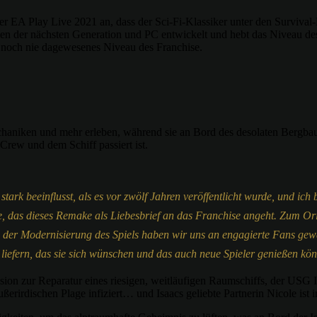
der EA Play Live 2021 an, dass der Sci-Fi-Klassiker unter den Surviv
len der nächsten Generation und PC entwickelt und hebt das Niveau d
n noch nie dagewesenes Niveau des Franchise.
chaniken und mehr erleben, während sie an Bord des desolaten Bergb
Crew und dem Schiff passiert ist.
rk beeinflusst, als es vor zwölf Jahren veröffentlicht wurde, und ich
ve, das dieses Remake als Liebesbrief an das Franchise angeht. Zum Or
 der Modernisierung des Spiels haben wir uns an engagierte Fans gewa
iefern, das sie sich wünschen und das auch neue Spieler genießen kö
sion zur Reparatur eines riesigen, weitläufigen Raumschiffs, der USG 
ßerirdischen Plage infiziert… und Isaacs geliebte Partnerin Nicole ist