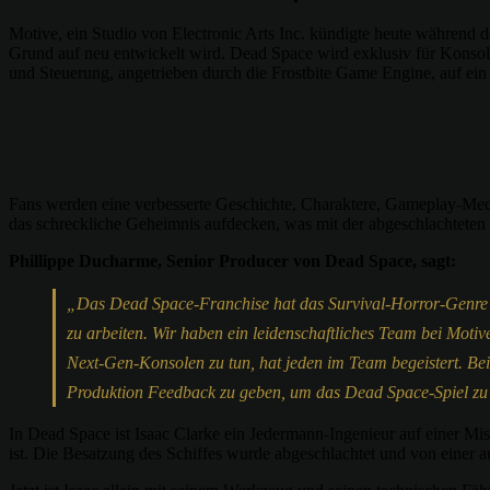
Motive, ein Studio von Electronic Arts Inc. kündigte heute während 
Grund auf neu entwickelt wird. Dead Space wird exklusiv für Konso
und Steuerung, angetrieben durch die Frostbite Game Engine, auf ei
Fans werden eine verbesserte Geschichte, Charaktere, Gameplay-Me
das schreckliche Geheimnis aufdecken, was mit der abgeschlachteten 
Phillippe Ducharme, Senior Producer von Dead Space, sagt:
„Das Dead Space-Franchise hat das Survival-Horror-Genre sta
zu arbeiten. Wir haben ein leidenschaftliches Team bei Moti
Next-Gen-Konsolen zu tun, hat jeden im Team begeistert. Bei
Produktion Feedback zu geben, um das Dead Space-Spiel zu l
In Dead Space ist Isaac Clarke ein Jedermann-Ingenieur auf einer Mis
ist. Die Besatzung des Schiffes wurde abgeschlachtet und von einer au