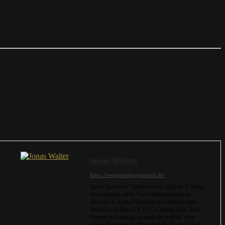
Jonas Walter
https://www.gaming-grounds.de/
Jonas 'Syncerus' Walter ist seit 2010 im E-Sport-
Journalismus aktiv. Nach Beteiligungen an
diversen E-Sport-Projekten im redaktionellen
Bereich wie MaseTV, ESC Gaming oder Team
Vertex ist Gaming-Grounds.de nun die erste
eigene Konzeption. Diese hat die Vision aktuell