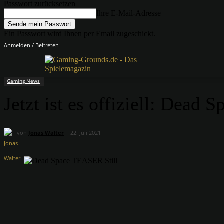
Passwort zurücksetzen
Ihre E-Mail-Adresse
Ein Passwort wird Ihnen per Email zugeschickt.
Anmelden / Beitreten
Gaming News
Jetzt ist es offiziell: Dead 
von
Jonas Walter
22. Juli 2021