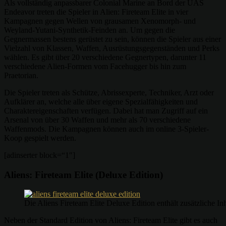
Als vollständig anpassbarer Colonial Marine an Bord der UAS
Endeavor treten die Spieler in Alien: Fireteam Elite in vier
Kampagnen gegen Wellen von grausamen Xenomorph- und
Weyland-Yutani-Synthetik-Feinden an. Um gegen die
Gegnermassen bestens gerüstet zu sein, können die Spieler aus einer
Vielzahl von Klassen, Waffen, Ausrüstungsgegenständen und Perks
wählen. Es gibt über 20 verschiedene Gegnertypen, darunter 11
verschiedene Alien-Formen vom Facehugger bis hin zum
Praetorian.
Die Spieler treten als Schütze, Abrissexperte, Techniker, Arzt oder
Aufklärer an, welche alle über eigene Spezialfähigkeiten und
Charaktereigenschaften verfügen. Dabei hat man Zugriff auf ein
Arsenal von über 30 Waffen und mehr als 70 verschiedene
Waffenmods. Die Kampagnen können auch im online 3-Spieler-
Koop gespielt werden.
[adinserter block=“1″]
Aliens: Fireteam Elite (Deluxe Edition)
Die Aliens Fireteam Elite Deluxe Edition enthält zusätzliche Inh
Neben der Standard Edition von Aliens: Fireteam Elite gibt es auch