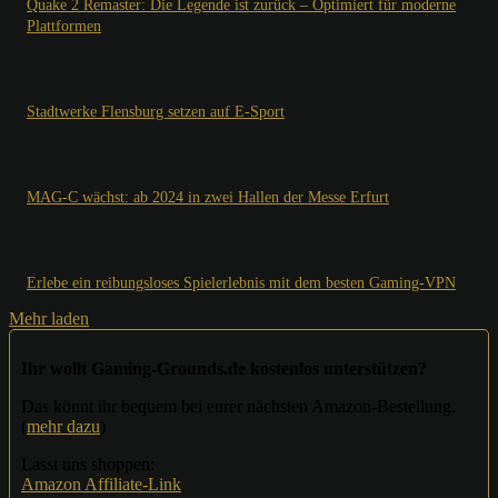
Quake 2 Remaster: Die Legende ist zurück – Optimiert für moderne
Plattformen
Stadtwerke Flensburg setzen auf E-Sport
MAG-C wächst: ab 2024 in zwei Hallen der Messe Erfurt
Erlebe ein reibungsloses Spielerlebnis mit dem besten Gaming-VPN
Mehr laden
Ihr wollt Gaming-Grounds.de kostenlos unterstützen?
Das könnt ihr bequem bei eurer nächsten Amazon-Bestellung.
(
mehr dazu
)
Lasst uns shoppen:
Amazon Affiliate-Link