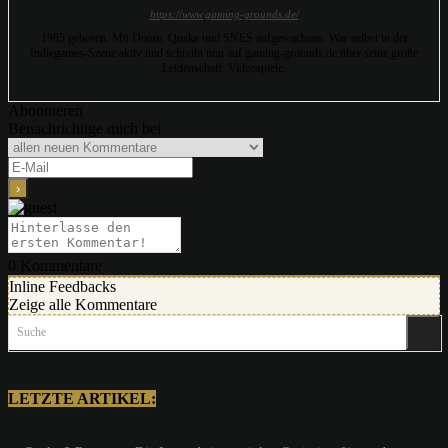
https://www.gaming-grounds.de/
1985 geboren. Mit Doom, Quake und SNES aufgewachsen. War selbst in der
Indiegames-Szene aktiv und schreibt nun auf gaming-grounds.de über seine große
Leidenschaft: Videospiele.
Abonnieren
Benachrichtige mich bei
0
Kommentare
Inline Feedbacks
Zeige alle Kommentare
Suche
LETZTE ARTIKEL: