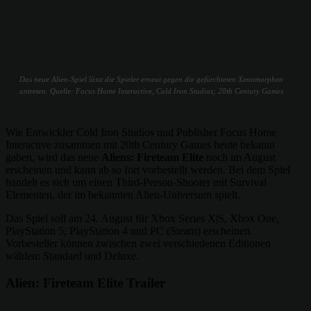
Das neue Alien-Spiel lässt die Spieler erneut gegen die gefürchteten Xenomorphen
antreten. Quelle: Focus Home Interactive, Cold Iron Studios; 20th Century Games
Wie Entwickler Cold Iron Studios und Publisher Focus Home
Interactive zusammen mit 20th Century Games heute bekannt
gaben, wird das neue
Aliens: Fireteam Elite
noch im August
erscheinen und kann ab so fort vorbestellt werden. Bei dem Spiel
handelt es sich um einen Third-Person-Shooter mit Survival
Elementen, der im bekannten Alien-Universum spielt.
Das Spiel soll am 24. August für Xbox Series X|S, Xbox One,
PlayStation 5, PlayStation 4 und PC (Steam) erscheinen.
Vorbesteller können zwischen zwei verschiedenen Editionen
wählen: Standard und Deluxe.
Alien: Fireteam Elite Trailer