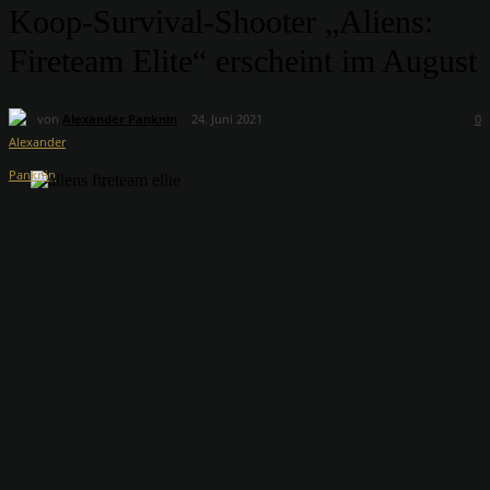
Koop-Survival-Shooter „Aliens:
Fireteam Elite“ erscheint im August
von
Alexander Panknin
24. Juni 2021
0