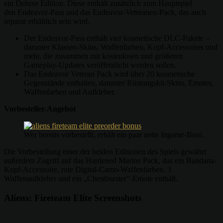
ein Deluxe Edition. Diese enthält zusätzlich zum Hauptspiel
den Endeavor-Pass und das Endeavor-Veteranen-Pack, das auch
separat erhältlich sein wird.
Der Endeavor-Pass enthält vier kosmetische DLC-Pakete –
darunter Klassen-Skins, Waffenfarben, Kopf-Accessoires und
mehr, die zusammen mit kostenlosen und größeren
Gameplay-Updates veröffentlicht werden sollen.
Das Endeavor Veteran Pack wird über 20 kosmetische
Gegenstände enthalten, darunter Rüstungskit-Skins, Emotes,
Waffenfarben und Aufkleber.
Vorbesteller-Angebot
Wer bereits vorbestellt, erhält ein paar nette Ingame-Boni.
Die Vorbestellung einer der beiden Editionen des Spiels gewährt
außerdem Zugriff auf das Hardened Marine Pack, das ein Bandana-
Kopf-Accessoire, rote Digital-Camo-Waffenfarben, 3
Waffenaufkleber und ein „Chestburster“-Emote enthält.
Aliens: Fireteam Elite Screenshots