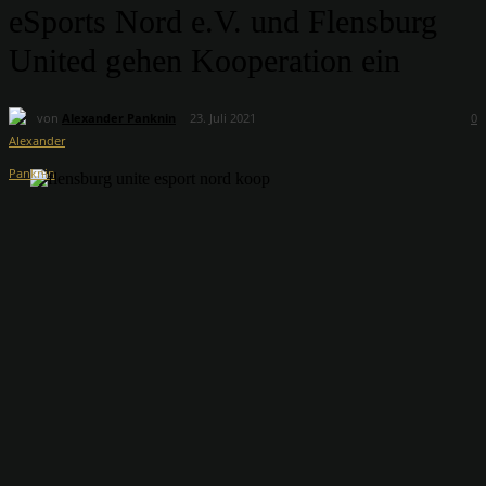
eSports Nord e.V. und Flensburg
United gehen Kooperation ein
von
Alexander Panknin
23. Juli 2021
0