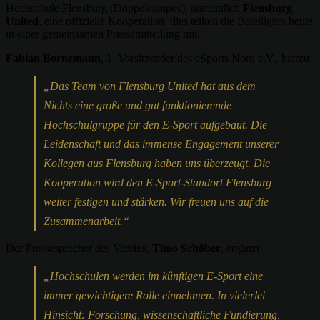
Hochschule Flensburg (Doppelcampus), namentlich
Flensburg
United
, eine offizielle Kooperation, dies teilten die Beteiligten heute
in einer gemeinsamen Pressemitteilung mit.
Fabian Bornemann
, 1. Vorsitzender des eSports Nord e.V., hierzu:
„Das Team von Flensburg United hat aus dem
Nichts eine große und gut funktionierende
Hochschulgruppe für den E-Sport aufgebaut. Die
Leidenschaft und das immense Engagement unserer
Kollegen aus Flensburg haben uns überzeugt. Die
Kooperation wird den E-Sport-Standort Flensburg
weiter festigen und stärken. Wir freuen uns auf die
Zusammenarbeit.“
Der Pressesprecher des Vereins,
Timo Schöber
, ergänzt:
„Hochschulen werden im künftigen E-Sport eine
immer gewichtigere Rolle einnehmen. In vielerlei
Hinsicht: Forschung, wissenschaftliche Fundierung,