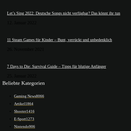
Let’s Sing 2022: Deutsche Songs nicht verfügbar? Das könnt ihr tun
12. Januar 2022
11 Steam Games für Kinder – Bunt, verrückt und unbedenklich
26. November 2021
7 Days to Die: Survival Guide – Tipps für blutige Anfänger
25. Januar 2022
Beliebte Kategorien
Gaming News
8066
Artikel
1864
Shooter
1416
E-Sport
1273
Nintendo
906