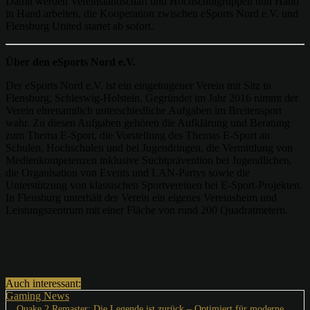
Damit werden Vereinslandschaft und Hochschulgruppen nun Hand
in Hand arbeiten, die Kooperation zwischen eSports Nord e.V. und
Flensburg United startet ab sofort.
Über den eSports Nord e.V.
Der eSports Nord e.V. ist ein eingetragener Verein mit Sitz in
Flensburg, Schleswig-Holstein. Gegründet im Jahr 2016 nimmt der
Verein ehrenamtlich unterschiedliche Aufgaben im Breitensport
wahr. Zu diesen Aufgaben gehören die Aufklärung und Beratung
zum Thema E-Sport, die Vorstellung des Themas E-Sport an
Schulen, Hochschulen und bei Jugendringen, die Vermittlung von
Medienkompetenzen inklusive Suchtprävention bei Jugendlichen,
die Organisation von Events und LAN-Partys sowie die
Unterstützung von klassischen Sportvereinen bei E-Sport-Projekten.
In Flensburg unterhält der Verein ein eigenes Vereinsheim und
Leistungszentrum mit einer Fläche von rund 200 Quadratmetern.
Auch interessant:
Gaming News
Quake 2 Remaster: Die Legende ist zurück – Optimiert für moderne