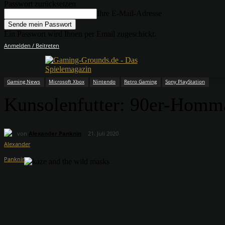
Passwort zurücksetzen
Ihre E-Mail-Adresse
Ein Passwort wird Ihnen per Email zugeschickt.
Anmelden / Beitreten
Gaming News
Microsoft Xbox
Nintendo
Retro Gaming
Sony PlayStation
Kunsolenfutter: 90er-Homma
von
Alexander Panknin
21. Juli 2020