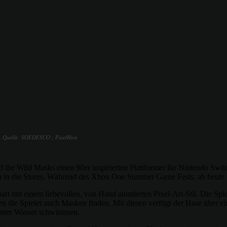
me. Quelle: SOEDESCO ; PixelHive
e Wild Masks einen 90er inspirierten Plattformer für Nintendo Switc
ion in die Stores. Während des Xbox One Summer Game Fests, ab heute 
aart mit einem liebevollen, von Hand animierten Pixel-Art-Stil. Die Sp
 die Spieler auch Masken finden. Mit diesen verfügt der Hase über ei
 unter Wasser schwimmen.