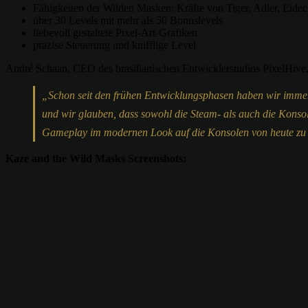
Fähigkeiten der Wilden Masken: Kräfte von Tiger, Adler, Eide
über 30 Levels mit mehr als 50 Bonuslevels
liebevoll gestaltete Pixel-Art-Grafiken
präzise Steuerung und knifflige Level
André Schaan, CEO des brasilianischen Entwicklerstudios PixelHive, 
„Schon seit den frühen Entwicklungsphasen haben wir immer 
und wir glauben, dass sowohl die Steam- als auch die Konso
Gameplay im modernen Look auf die Konsolen von heute zu
Kaze and the Wild Masks Screenshots: