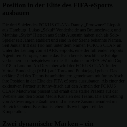
Position in der Elite des FIFA-eSports
ausbauen
Die drei Spieler des FOKUS CLANs Danny „Proownez“ Liepolt
aus Hamburg, Lukas „Sakul“ Vonderheide aus Braunschweig und
Matthias „Stylo“ Hietsch aus Sankt Augustin haben sich als Solo-
Spieler seit Jahren etabliert und sind in der Szene bekannte Namen.
Seit Januar tritt das Trio nun unter dem Namen FOKUS CLAN an.
Unter der Leitung von STARK eSports, eine der führenden eSports-
Agenturen Europas, konnte das Team bereits beachtliche Erfolge
verbuchen – so beispielsweise die Teilnahme am FIFA eWorld Cup
2018 in London. Ab Dezember wird der FOKUS CLAN in der
Virtual Bundesliga (VBL) auf Tore- und Punktejagd gehen. Das
erklärte Ziel des Teams ist ambitioniert: gemeinsam mit funny-frisch
ihre Position in der Elite des FIFA eSports auszubauen. Als einer der
exklusiven Partner ist funny-frisch auf den Ärmeln der FOKUS
CLAN Matchwear präsent und erhält eine starke Präsenz auf der
Website und den Social Media Kanälen des Teams. Die Umsetzung
von Aktivierungsmaßnahmen und intensive Zusammenarbeit im
Bereich Content-Kreation ist ebenfalls wichtiger Teil der
Kooperation.
Zwei dynamische Marken – ein