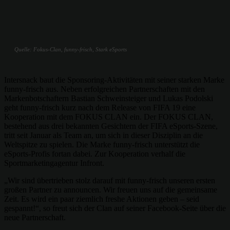
Quelle: Fokus-Clan, funny-frisch, Stark eSports
Intersnack baut die Sponsoring-Aktivitäten mit seiner starken Marke
funny-frisch aus. Neben erfolgreichen Partnerschaften mit den
Markenbotschaftern Bastian Schweinsteiger und Lukas Podolski
geht funny-frisch kurz nach dem Release von FIFA 19 eine
Kooperation mit dem FOKUS CLAN ein. Der FOKUS CLAN,
bestehend aus drei bekannten Gesichtern der FIFA eSports-Szene,
tritt seit Januar als Team an, um sich in dieser Disziplin an die
Weltspitze zu spielen. Die Marke funny-frisch unterstützt die
eSports-Profis fortan dabei. Zur Kooperation verhalf die
Sportmarketingagentur Infront.
„Wir sind übertrieben stolz darauf mit funny-frisch unseren ersten
großen Partner zu announcen. Wir freuen uns auf die gemeinsame
Zeit. Es wird ein paar ziemlich freshe Aktionen geben – seid
gespannt!“, so freut sich der Clan auf seiner Facebook-Seite über die
neue Partnerschaft.