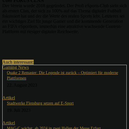
Über FOKUS CLAN
Der Verein wurde 2018 gegründet. Der Profi eSports-Club sieht sich
als ersten Clan, der sich zu 100% auf das Thema digitaler Fußball
fokussiert hat und der die Werte des realen Sports lebt. Letzteres sei
ein wichtiges Ziel für junge Gamer und die kommende Generation
an FIFA eSportlern, immerhin eine attraktive wachsende Content-
Plattform mit riesiger digitaler Reichweite.
Auch interessant:
Gaming News
Quake 2 Remaster: Die Legende ist zurück – Optimiert für moderne
Plattformen
22. August 2023
Artikel
Stadtwerke Flensburg setzen auf E-Sport
19. Juli 2023
Artikel
MAG-C wächst: ab 2024 in zwei Hallen der Messe Erfurt