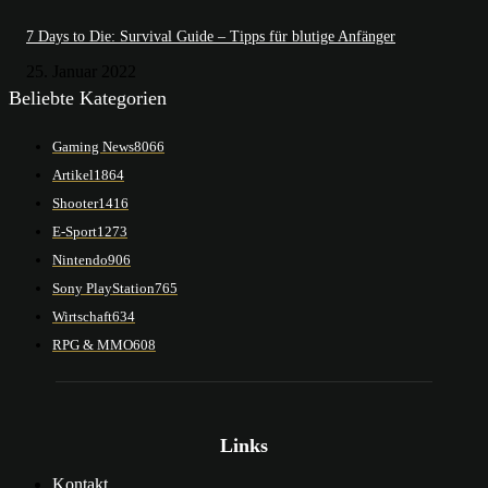
7 Days to Die: Survival Guide – Tipps für blutige Anfänger
25. Januar 2022
Beliebte Kategorien
Gaming News
8066
Artikel
1864
Shooter
1416
E-Sport
1273
Nintendo
906
Sony PlayStation
765
Wirtschaft
634
RPG & MMO
608
Links
Kontakt