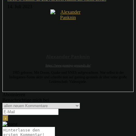
14. Juli 2023
Alexander Panknin
https://www.gaming-grounds.de/
1985 geboren. Mit Doom, Quake und SNES aufgewachsen. War selbst in der
Indiegames-Szene aktiv und schreibt nun auf gaming-grounds.de über seine große
Leidenschaft: Videospiele.
Abonnieren
Benachrichtige mich bei