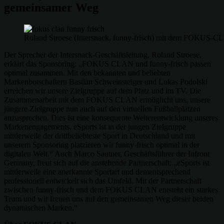
gemeinsamer Weg
Roland Stroese (Intersnack, funny-frisch) mit dem FOKUS-CLA
Der Sprecher der Intersnack-Geschäftsleitung, Roland Stroese,
erklärt das Sponsoring: „FOKUS CLAN und funny-frisch passen
optimal zusammen. Mit den bekannten und beliebten
Markenbotschaftern Bastian Schweinsteiger und Lukas Podolski
erreichen wir unsere Zielgruppe auf dem Platz und im TV. Die
Zusammenarbeit mit dem FOKUS CLAN ermöglicht uns, unsere
jüngere Zielgruppe nun auch auf den virtuellen Fußballplätzen
anzusprechen. Dies ist eine konsequente Weiterentwicklung unseres
Markenengagements. eSports ist in der jungen Zielgruppe
mittlerweile der drittbeliebteste Sport in Deutschland und mit
unserem Sponsoring platzieren wir funny-frisch optimal in der
digitalen Welt.“ Auch Marco Sautner, Geschäftsführer der Infront
Germany, freut sich auf die anstehende Partnerschaft: „eSports ist
mittlerweile eine anerkannte Sportart und dementsprechend
professionell entwickelt sich das Umfeld. Mit der Partnerschaft
zwischen funny-frisch und dem FOKUS CLAN entsteht ein starkes
Team und wir freuen uns auf den gemeinsamen Weg dieser beiden
dynamischen Marken.“