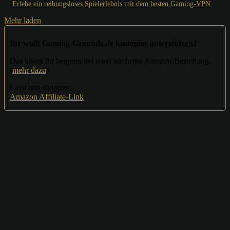
Erlebe ein reibungsloses Spielerlebnis mit dem besten Gaming-VPN
Mehr laden
Ihr wollt Gaming-Grounds.de kostenlos unterstützen?
Das könnt ihr bequem bei eurer nächsten Amazon-Bestellung.
(
mehr dazu
)
Lasst uns shoppen:
Amazon Affiliate-Link