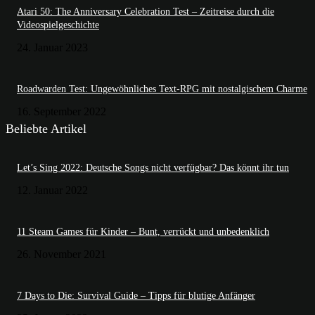
Atari 50: The Anniversary Celebration Test – Zeitreise durch die
Videospielgeschichte
24. Januar 2023
Roadwarden Test: Ungewöhnliches Text-RPG mit nostalgischem Charme
16. September 2022
Beliebte Artikel
Let’s Sing 2022: Deutsche Songs nicht verfügbar? Das könnt ihr tun
12. Januar 2022
11 Steam Games für Kinder – Bunt, verrückt und unbedenklich
26. November 2021
7 Days to Die: Survival Guide – Tipps für blutige Anfänger