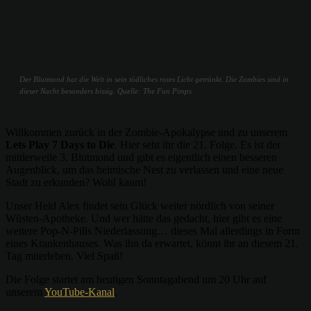
Der Blutmond hat die Welt in sein tödliches rotes Licht getränkt. Die Zombies sind in
dieser Nacht besonders bissig. Quelle: The Fun Pimps
Willkommen zurück in der Zombie-Apokalypse und zu unserem
Lets Play 7 Days to Die
. Hier seht ihr die 21. Folge. Es ist der
mittlerweile 3. Blutmond und gibt es eigentlich einen besseren
Augenblick, um das heimische Nest zu verlassen und eine neue
Stadt zu erkunden? Wohl kaum!
Unser Held Alex findet sein Glück weiter nördlich von seiner
Wüsten-Apotheke. Und wer hätte das gedacht, hier gibt es eine
weitere Pop-N-Pills Niederlassung… dieses Mal allerdings in Form
eines Krankenhauses. Was ihn da erwartet, könnt ihr an diesem 21.
Tag miterleben. Viel Spaß!
Die Folge startet am heutigen Sonntagabend um 20 Uhr auf
unserem
YouTube-Kanal
.