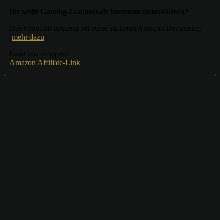
Ihr wollt Gaming-Grounds.de kostenlos unterstützen?
Das könnt ihr bequem bei eurer nächsten Amazon-Bestellung.
(
mehr dazu
)
Lasst uns shoppen:
Amazon Affiliate-Link