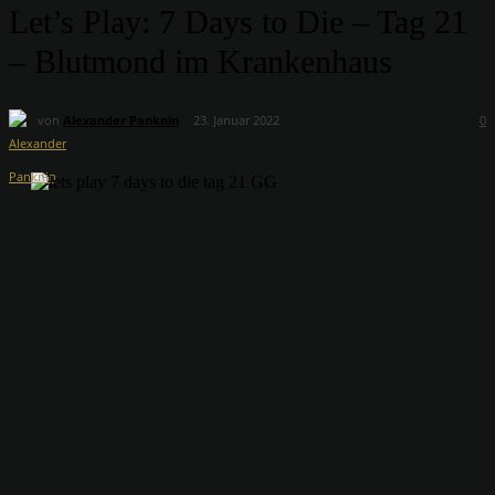
Let’s Play: 7 Days to Die – Tag 21
– Blutmond im Krankenhaus
von
Alexander Panknin
23. Januar 2022
0