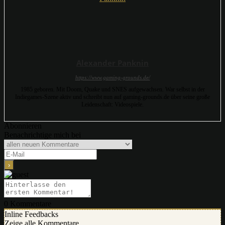
Alexander Panknin
https://www.gaming-grounds.de/
1985 geboren. Mit Doom, Quake und SNES aufgewachsen. War selbst in der
Indiegames-Szene aktiv und schreibt nun auf gaming-grounds.de über seine große
Leidenschaft: Videospiele.
Abonnieren
Benachrichtige mich bei
0
Kommentare
Inline Feedbacks
Zeige alle Kommentare