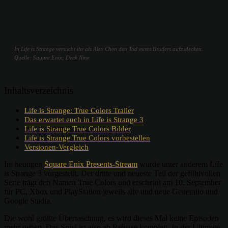
In Life is Strange versucht ihr als Alex Chen den Tod eures Bruders aufzudecken.
Quelle: Square Enix; Deck Nine
Inhaltsverzeichnis
Life is Strange: True Colors Trailer
Das erwartet euch in Life is Strange 3
Life is Strange True Colors Bilder
Life is Strange True Colors vorbestellen
Versionen-Vergleich
Im heutigen
Square Enix Presents-Stream
wurde unter anderem Life
is Strange 3 vorgestellt. Der dritte und neueste Teil der gefühlvollen
Serie trägt den Namen True Colors und erscheint am 10. September
für PC, Xbox und PlayStation jeweils alte und neue Generatio und
Google Stadia.
Die wohl größte Überraschung, es wird dieses Mal keine Episoden
mehr geben. Das Spiel ist also ab Release komplett. In der Ultimate