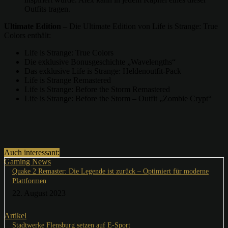
Outfits tragen.
Ultimate Edition –
Die Ultimate Edition von Life is Strange: True
Colors enthält:
Life is Strange: True Colors
Die exklusive Bonusgeschichte „Wavelengths“
Das exklusive Life is Strange: Heldenoutfit-Pack
Life is Strange Remastered
Life is Strange: Before the Storm Remastered
Life is Strange: Before the Storm – Outfit „Zombie Crypt“
Auch interessant:
Gaming News
Quake 2 Remaster: Die Legende ist zurück – Optimiert für moderne
Plattformen
22. August 2023
Artikel
Stadtwerke Flensburg setzen auf E-Sport