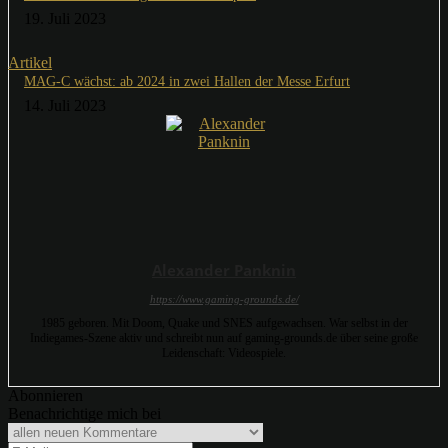
19. Juli 2023
Artikel
MAG-C wächst: ab 2024 in zwei Hallen der Messe Erfurt
14. Juli 2023
Alexander Panknin
https://www.gaming-grounds.de/
1985 geboren. Mit Doom, Quake und SNES aufgewachsen. War selbst in der
Indiegames-Szene aktiv und schreibt nun auf gaming-grounds.de über seine große
Leidenschaft: Videospiele.
Abonnieren
Benachrichtige mich bei