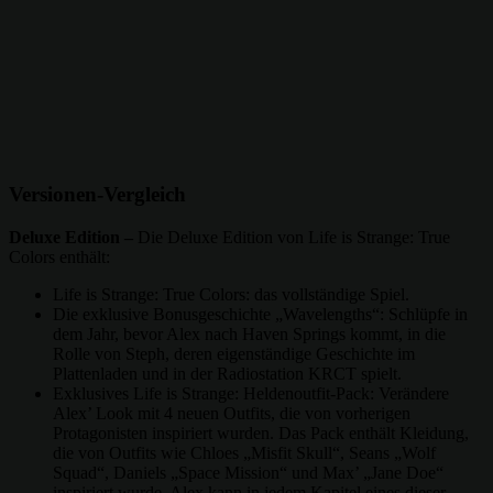
Versionen-Vergleich
Deluxe Edition –
Die Deluxe Edition von Life is Strange: True
Colors enthält:
Life is Strange: True Colors: das vollständige Spiel.
Die exklusive Bonusgeschichte „Wavelengths“: Schlüpfe in
dem Jahr, bevor Alex nach Haven Springs kommt, in die
Rolle von Steph, deren eigenständige Geschichte im
Plattenladen und in der Radiostation KRCT spielt.
Exklusives Life is Strange: Heldenoutfit-Pack: Verändere
Alex’ Look mit 4 neuen Outfits, die von vorherigen
Protagonisten inspiriert wurden. Das Pack enthält Kleidung,
die von Outfits wie Chloes „Misfit Skull“, Seans „Wolf
Squad“, Daniels „Space Mission“ und Max’ „Jane Doe“
inspiriert wurde. Alex kann in jedem Kapitel eines dieser