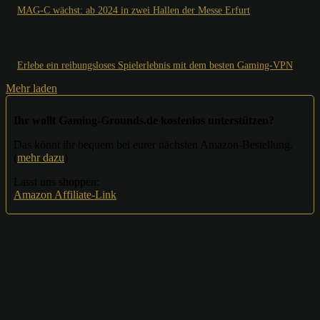
MAG-C wächst: ab 2024 in zwei Hallen der Messe Erfurt
Erlebe ein reibungsloses Spielerlebnis mit dem besten Gaming-VPN
Mehr laden
Ihr wollt Gaming-Grounds.de kostenlos unterstützen?
Das könnt ihr bequem bei eurer nächsten Amazon-Bestellung.
(
mehr dazu
)
Lasst uns shoppen:
Amazon Affiliate-Link