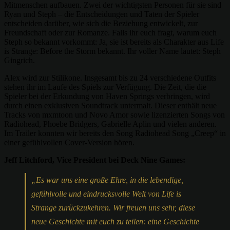
Mitmenschen aufbauen. Zwei der wichtigsten Personen für sie sind
Ryan und Steph – die Entscheidungen und Taten der Spieler
entscheiden darüber, wie sich die Beziehung entwickelt, zur
Freundschaft oder zur Romanze. Falls ihr euch fragt, warum euch
Steph so bekannt vorkommt: Ja, sie ist bereits als Charakter aus Life
is Strange: Before the Storm bekannt. Ihr voller Name lautet: Steph
Gingrich.
Alex wird zur Stilikone. Insgesamt bis zu 24 verschiedene Outfits
stehen ihr im Laufe des Spiels zur Verfügung. Die Zeit, die die
Spieler bei der Erkundung von Haven Springs verbringen, wird
durch einen exklusiven Soundtrack untermalt. Dieser enthält neue
Tracks von mxmtoon und Novo Amor sowie lizenzierten Songs von
Radiohead, Phoebe Bridgers, Gabrielle Aplin und vielen anderen.
Im Trailer konnten wir bereits den Song Radiohead Song „Creep“ in
einer gefühlvollen Cover-Version hören.
Jeff Litchford, Vice President bei Deck Nine Games:
„Es war uns eine große Ehre, in die lebendige,
gefühlvolle und eindrucksvolle Welt von Life is
Strange zurückzukehren. Wir freuen uns sehr, diese
neue Geschichte mit euch zu teilen: eine Geschichte