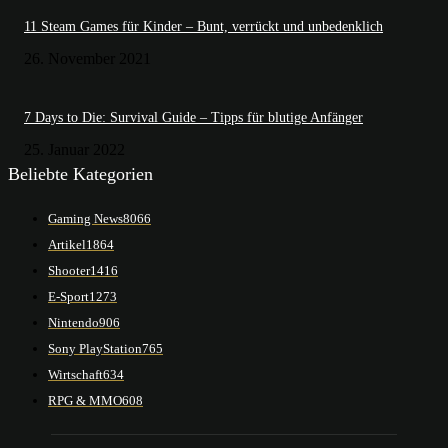
11 Steam Games für Kinder – Bunt, verrückt und unbedenklich
26. November 2021
7 Days to Die: Survival Guide – Tipps für blutige Anfänger
25. Januar 2022
Beliebte Kategorien
Gaming News
8066
Artikel
1864
Shooter
1416
E-Sport
1273
Nintendo
906
Sony PlayStation
765
Wirtschaft
634
RPG & MMO
608