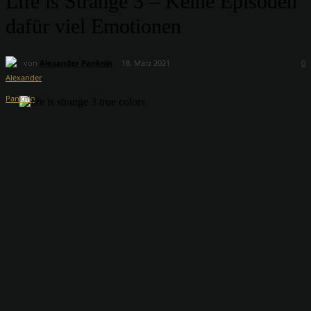
Life is Strange 3 – Keine Episoden
dafür viel Emotionen
von
Alexander Panknin
18. März 2021
0