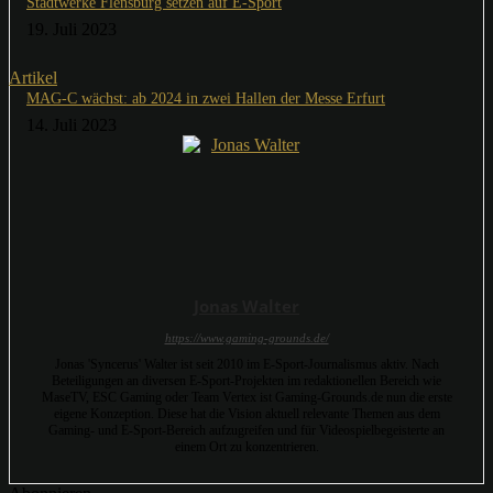
Stadtwerke Flensburg setzen auf E-Sport
19. Juli 2023
Artikel
MAG-C wächst: ab 2024 in zwei Hallen der Messe Erfurt
14. Juli 2023
Jonas Walter
https://www.gaming-grounds.de/
Jonas 'Syncerus' Walter ist seit 2010 im E-Sport-Journalismus aktiv. Nach
Beteiligungen an diversen E-Sport-Projekten im redaktionellen Bereich wie
MaseTV, ESC Gaming oder Team Vertex ist Gaming-Grounds.de nun die erste
eigene Konzeption. Diese hat die Vision aktuell relevante Themen aus dem
Gaming- und E-Sport-Bereich aufzugreifen und für Videospielbegeisterte an
einem Ort zu konzentrieren.