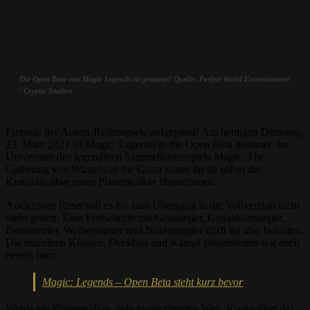
Die Open Beta von Magic Legends ist gestartet! Quelle: Perfect World Entertainment
/ Cryptic Studios
Freunde der Action-Rollenspiele aufgepasst! Am heutigen Dienstag,
23. März 2021 ist Magic: Legends in die Open Beta gestartet. Im
Universum des legendären Sammelkartenspiels Magic: The
Gathering von Wizards of the Coast könnt ihr ab sofort die
Kontrolle über einen Planeswalker übernehmen.
Auch einen Reset soll es bis zum Übergang in die Vollversion nicht
mehr geben. Eure Fortschritte mit Geomagier, Gedankenmagier,
Bestienrufer, Weihepriester und Nekromagier dürft ihr also behalten.
Die einzelnen Klassen, Deckbau und Kampf präsentierten wir euch
bereits hier:
Magic: Legends – Open Beta steht kurz bevor
Werde ein Planeswalker, geht euren eigenen Weg. Kontrolliert das