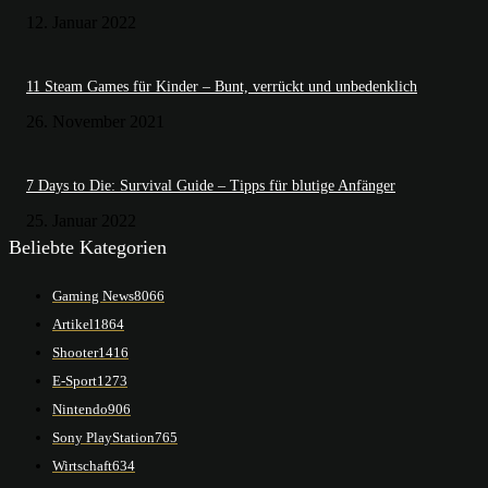
12. Januar 2022
11 Steam Games für Kinder – Bunt, verrückt und unbedenklich
26. November 2021
7 Days to Die: Survival Guide – Tipps für blutige Anfänger
25. Januar 2022
Beliebte Kategorien
Gaming News
8066
Artikel
1864
Shooter
1416
E-Sport
1273
Nintendo
906
Sony PlayStation
765
Wirtschaft
634