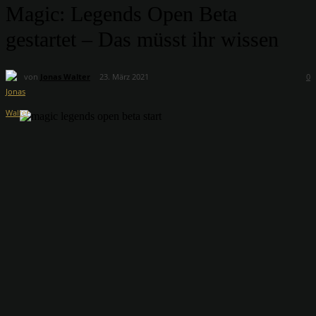
Magic: Legends Open Beta
gestartet – Das müsst ihr wissen
von
Jonas Walter
23. März 2021
0