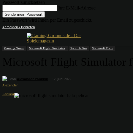
Passwort zurücksetzen
Ihre E-Mail-Adresse
Ein Passwort wird Ihnen per Email zugeschickt.
Anmelden / Beitreten
Gaming News
Microsoft Flight Simulator
Sport & Sim
Microsoft Xbox
Microsoft Flight Simulator f
von
Alexander Panknin
12. Juni 2022