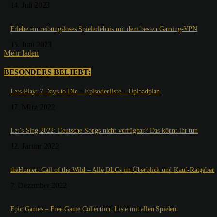
14. Juli 2023
Erlebe ein reibungsloses Spielerlebnis mit dem besten Gaming-VPN
15. Juni 2023
Mehr laden
BESONDERS BELIEBT:
Lets Play: 7 Days to Die – Episodenliste – Uploadplan
17. März 2022
Let’s Sing 2022: Deutsche Songs nicht verfügbar? Das könnt ihr tun
12. Januar 2022
theHunter: Call of the Wild – Alle DLCs im Überblick und Kauf-Ratgeber
7. Dezember 2022
Epic Games – Free Game Collection: Liste mit allen Spielen