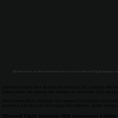
Mit dem Pelican aus Halo Infinite könnt ihr nun auch in Microsoft Flight Simulator u
Auf dem heutigen
Xbox & Bethesda Showcase 2022
kündigte Microso
Edition geben, die passend zum Jubiläum im November 2022 erschein
Bereits heute gibt es allerdings einen anderen Leckerbissen: In Zusa
kostenlose Add-on ist im Xbox Game Pass enthalten, Spieler können e
Microsoft Flight Simulator 40th Anniversary Edition