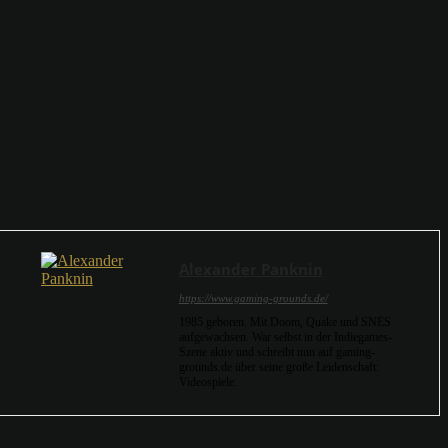
Alexander Panknin
https://www.gaming-grounds.de/
1985 geboren. Mit Doom, Quake und SNES
aufgewachsen. War selbst in der Indiegames-
Szene aktiv und schreibt nun auf gaming-
grounds.de über seine große Leidenschaft:
Videospiele.