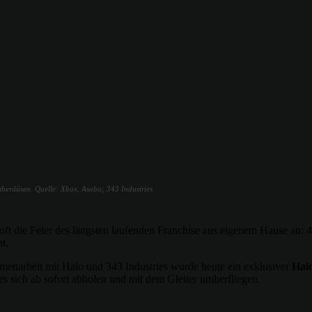
mherdüsen. Quelle: Xbox, Asobo; 343 Industries
ft die Feier des längsten laufenden Franchise aus eigenem Hause an: 
t.
mmenarbeit mit Halo und 343 Industries wurde heute ein exklusiver
Halo
s sich ab sofort abholen und mit dem Gleiter umherfliegen.