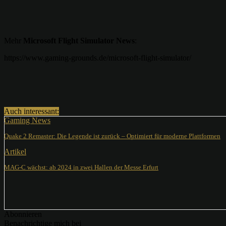
Mehr
Microsoft Flight Simulator News
:
https://www.gaming-grounds.de/microsoft-flight-simulator/
Teilen
Auch interessant:
Gaming News
Quake 2 Remaster: Die Legende ist zurück – Optimiert für moderne Plattformen
Artikel
MAG-C wächst: ab 2024 in zwei Hallen der Messe Erfurt
Abonnieren
Benachrichtige mich bei