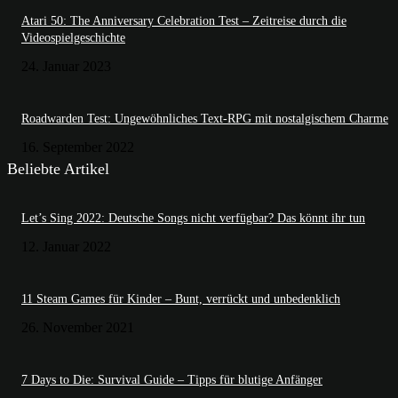
Atari 50: The Anniversary Celebration Test – Zeitreise durch die
Videospielgeschichte
24. Januar 2023
Roadwarden Test: Ungewöhnliches Text-RPG mit nostalgischem Charme
16. September 2022
Beliebte Artikel
Let’s Sing 2022: Deutsche Songs nicht verfügbar? Das könnt ihr tun
12. Januar 2022
11 Steam Games für Kinder – Bunt, verrückt und unbedenklich
26. November 2021
7 Days to Die: Survival Guide – Tipps für blutige Anfänger