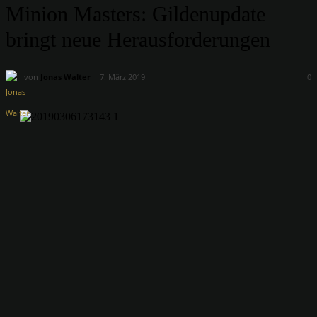
Minion Masters: Gildenupdate
bringt neue Herausforderungen
von
Jonas Walter
7. März 2019
0