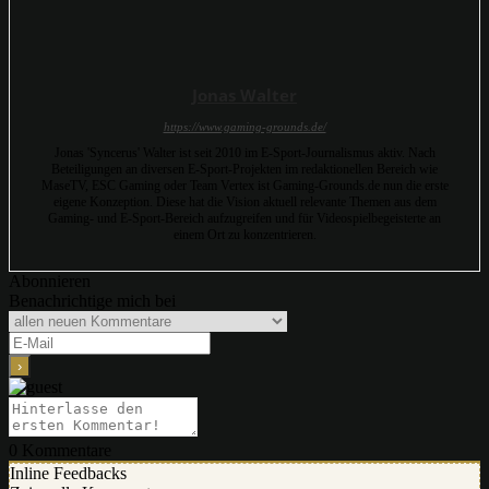
Jonas Walter
https://www.gaming-grounds.de/
Jonas 'Syncerus' Walter ist seit 2010 im E-Sport-Journalismus aktiv. Nach
Beteiligungen an diversen E-Sport-Projekten im redaktionellen Bereich wie
MaseTV, ESC Gaming oder Team Vertex ist Gaming-Grounds.de nun die erste
eigene Konzeption. Diese hat die Vision aktuell relevante Themen aus dem
Gaming- und E-Sport-Bereich aufzugreifen und für Videospielbegeisterte an
einem Ort zu konzentrieren.
Abonnieren
Benachrichtige mich bei
0
Kommentare
Inline Feedbacks