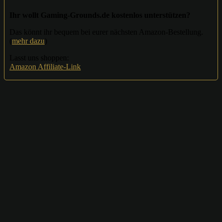
Ihr wollt Gaming-Grounds.de kostenlos unterstützen?
Das könnt ihr bequem bei eurer nächsten Amazon-Bestellung.
(
mehr dazu
)
Lasst uns shoppen:
Amazon Affiliate-Link