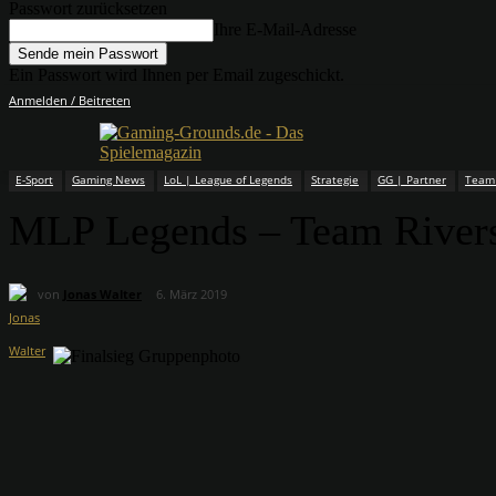
Passwort zurücksetzen
Ihre E-Mail-Adresse
Ein Passwort wird Ihnen per Email zugeschickt.
Anmelden / Beitreten
E-Sport
Gaming News
LoL | League of Legends
Strategie
GG | Partner
Team 
MLP Legends – Team Riversid
von
Jonas Walter
6. März 2019