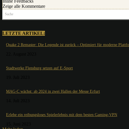
Inline Feedbacks
Zeige alle Kommentare
Suche
LETZTE ARTIKEL:
Quake 2 Remaster: Die Legende ist zurück – Optimiert für moderne Plattf
22. August 2023
Stadtwerke Flensburg setzen auf E-Sport
19. Juli 2023
MAG-C wächst: ab 2024 in zwei Hallen der Messe Erfurt
14. Juli 2023
Erlebe ein reibungsloses Spielerlebnis mit dem besten Gaming-VPN
15. Juni 2023