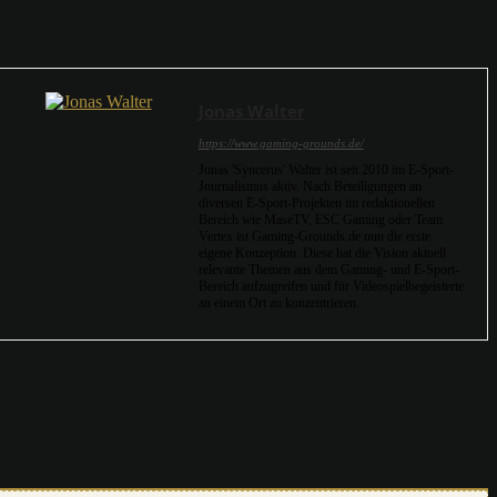
Jonas Walter
https://www.gaming-grounds.de/
Jonas 'Syncerus' Walter ist seit 2010 im E-Sport-
Journalismus aktiv. Nach Beteiligungen an
diversen E-Sport-Projekten im redaktionellen
Bereich wie MaseTV, ESC Gaming oder Team
Vertex ist Gaming-Grounds.de nun die erste
eigene Konzeption. Diese hat die Vision aktuell
relevante Themen aus dem Gaming- und E-Sport-
Bereich aufzugreifen und für Videospielbegeisterte
an einem Ort zu konzentrieren.