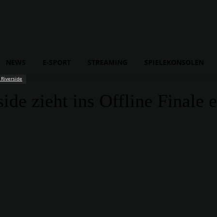
NEWS
E-SPORT
STREAMING
SPIELEKONSOLEN
Riverside
e zieht ins Offline Finale e