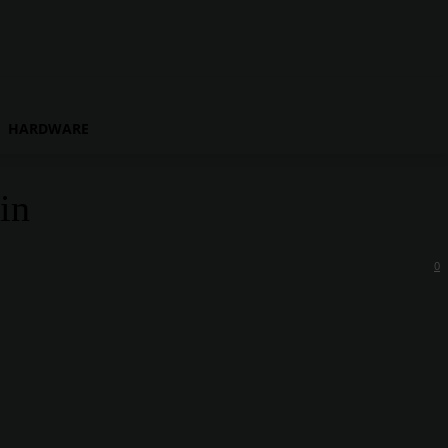
HARDWARE
in
0