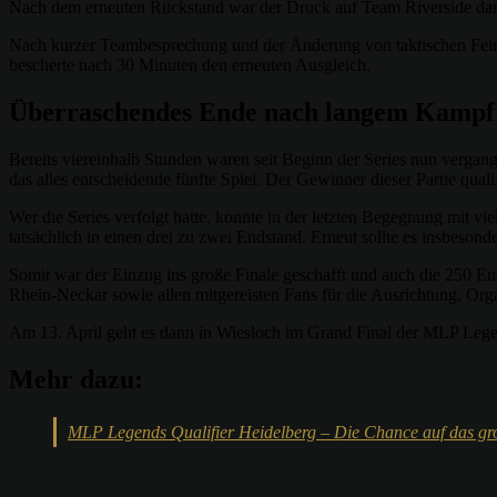
Nach dem erneuten Rückstand war der Druck auf Team Riverside dann
Nach kurzer Teambesprechung und der Änderung von taktischen Feinh
bescherte nach 30 Minuten den erneuten Ausgleich.
Überraschendes Ende nach langem Kampf
Bereits viereinhalb Stunden waren seit Beginn der Series nun vergang
das alles entscheidende fünfte Spiel. Der Gewinner dieser Partie quali
Wer die Series verfolgt hatte, konnte in der letzten Begegnung mit v
tatsächlich in einen drei zu zwei Endstand. Erneut sollte es insbeson
Somit war der Einzug ins große Finale geschafft und auch die 250 E
Rhein-Neckar sowie allen mitgereisten Fans für die Ausrichtung, Orga
Am 13. April geht es dann in Wiesloch im Grand Final der MLP Le
Mehr dazu:
MLP Legends Qualifier Heidelberg – Die Chance auf das gr
Teilen