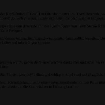
 der KeySolution IT GmbH in Oftersheim um alles. Team Riverside, w
porter ‚Lownley‘ setzte, musste sich gegen die Sternwächter behaupte
ineups von Team Riverside und des Kontrahenten von Team Sternwächte
 Euro Preisgeld.
 kleinen technischen Startschwierigkeiten dann endlich losgehen. Die
r Leinwand mitverfolgen konnten.
sgetragen wurde, gaben die Sternenwächter direkt alles und schafften e
chter.
än Tobias ‚Lownley‘ Jelting und schlug in Spiel zwei eiskalt zurück. 
m Riverside lag, irrte. In einer nervenzerreißenden dritten Partie gi
‘, der wiederum die Sternwächter in Führung brachte.