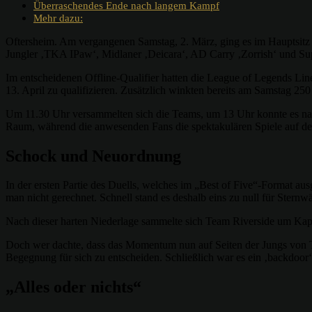
Überraschendes Ende nach langem Kampf
Mehr dazu:
Oftersheim. Am vergangenen Samstag, 2. März, ging es im Hauptsitz
Jungler ‚TKA IPaw‘, Midlaner ‚Deicara‘, AD Carry ‚Zorrish‘ und Sup
Im entscheidenen Offline-Qualifier hatten die League of Legends L
13. April zu qualifizieren. Zusätzlich winkten bereits am Samstag 250
Um 11.30 Uhr versammelten sich die Teams, um 13 Uhr konnte es nach
Raum, während die anwesenden Fans die spektakulären Spiele auf de
Schock und Neuordnung
In der ersten Partie des Duells, welches im „Best of Five“-Format au
man nicht gerechnet. Schnell stand es deshalb eins zu null für Sternwä
Nach dieser harten Niederlage sammelte sich Team Riverside um Kapit
Doch wer dachte, dass das Momentum nun auf Seiten der Jungs von Tea
Begegnung für sich zu entscheiden. Schließlich war es ein ‚backdoor
„Alles oder nichts“