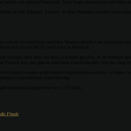
 bereits auf seinem Höhepunkt. Zwei Siege mussten jetzt am Stück he
eiten wurde Toplaner ‚Fynnek‘ in Spiel Nummer vier mit einem seiner
en und die Erschöpfung stand den Spielern förmlich ins Gesicht geschri
fiziert sich für das MLP Grand Final in Wiesloch.
ielem rechnen, aber nicht mit dem, was dann geschah. In 20 Minuten übe
dere Fynnek sein, der glänzte und einen entscheidenden Teil zum Sieg be
uro Preisgeld konnten wohlverdient mitgenommen werden. An dieser St
nistation und natürlich Unterstützung.
gends um einen Hauptgewinn von 1.250 Euro.
oße Finale