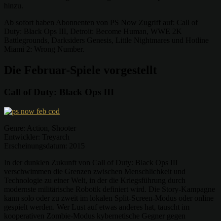
hinzu.
Ab sofort haben Abonnenten von PS Now Zugriff auf: Call of
Duty: Black Ops III, Detroit: Become Human, WWE 2K
Battlegrounds, Darksiders Genesis, Little Nightmares und Hotline
Miami 2: Wrong Number.
Die Februar-Spiele vorgestellt
Call of Duty: Black Ops III
Genre: Action, Shooter
Entwickler: Treyarch
Erscheinungsdatum: 2015
In der dunklen Zukunft von Call of Duty: Black Ops III
verschwimmen die Grenzen zwischen Menschlichkeit und
Technologie zu einer Welt, in der die Kriegsführung durch
modernste militärische Robotik definiert wird. Die Story-Kampagne
kann solo oder zu zweit im lokalen Split-Screen-Modus oder online
gespielt werden. Wer Lust auf etwas anderes hat, tauscht im
kooperativen Zombie-Modus kybernetische Gegner gegen