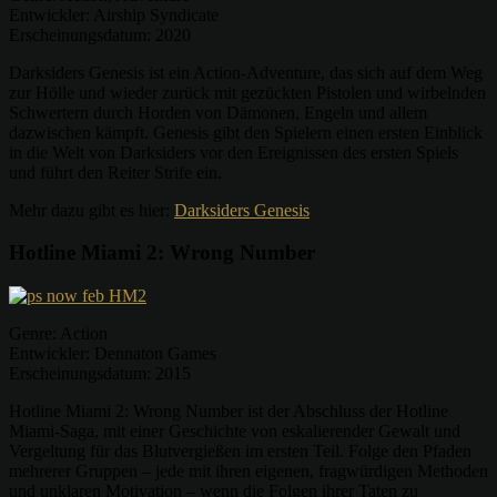
Entwickler: Airship Syndicate
Erscheinungsdatum: 2020
Darksiders Genesis ist ein Action-Adventure, das sich auf dem Weg
zur Hölle und wieder zurück mit gezückten Pistolen und wirbelnden
Schwertern durch Horden von Dämonen, Engeln und allem
dazwischen kämpft. Genesis gibt den Spielern einen ersten Einblick
in die Welt von Darksiders vor den Ereignissen des ersten Spiels
und führt den Reiter Strife ein.
Mehr dazu gibt es hier:
Darksiders Genesis
Hotline Miami 2: Wrong Number
Genre: Action
Entwickler: Dennaton Games
Erscheinungsdatum: 2015
Hotline Miami 2: Wrong Number ist der Abschluss der Hotline
Miami-Saga, mit einer Geschichte von eskalierender Gewalt und
Vergeltung für das Blutvergießen im ersten Teil. Folge den Pfaden
mehrerer Gruppen – jede mit ihren eigenen, fragwürdigen Methoden
und unklaren Motivation – wenn die Folgen ihrer Taten zu