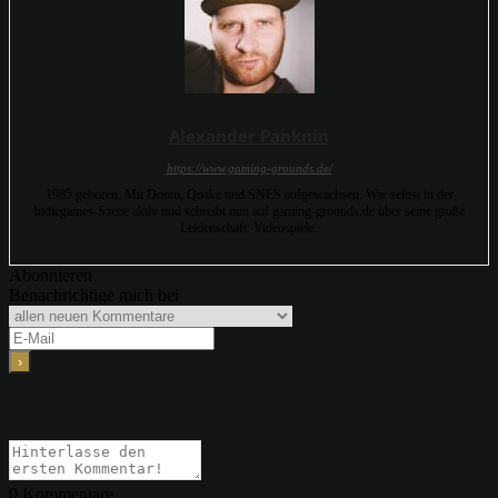
Alexander Panknin
https://www.gaming-grounds.de/
1985 geboren. Mit Doom, Quake und SNES aufgewachsen. War selbst in der
Indiegames-Szene aktiv und schreibt nun auf gaming-grounds.de über seine große
Leidenschaft: Videospiele.
Abonnieren
Benachrichtige mich bei
0
Kommentare