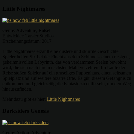
Little Nightmares
Genre: Adventure, Rätsel
Entwickler: Tarsier Studios
Erscheinungsdatum: 2017
Little Nightmares erzählt eine düstere und skurrile Geschichte.
Spieler helfen Six bei der Flucht aus dem Schlund – einem riesigen,
geheimnisvollen Labyrinth, das von verdammten Seelen bewohnt
wird, die sich nach ihrem nächsten Mahl verzehren. Im Laufe der
Reise stoßen Spieler auf ein gruseliges Puppenhaus, einen seltsamen
Spielplatz und auf weitere bizarre Orte. Es gilt, diesem Gefängnis zu
entkommen und gleichzeitig die Fantasie zu entfesseln, um den Weg
hinauszufinden.
Mehr dazu gibt es hier:
Little Nightmares
Darksiders Genesis
Genre: Action, Adventure