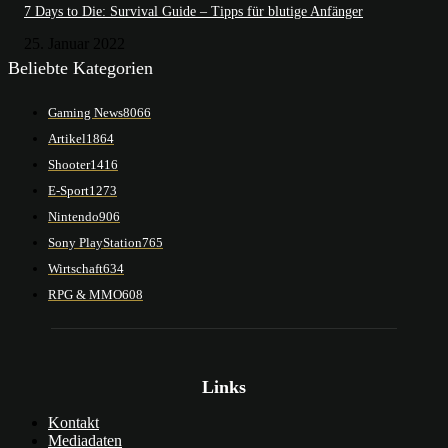
7 Days to Die: Survival Guide – Tipps für blutige Anfänger
25. Januar 2022
Beliebte Kategorien
Gaming News
8066
Artikel
1864
Shooter
1416
E-Sport
1273
Nintendo
906
Sony PlayStation
765
Wirtschaft
634
RPG & MMO
608
Links
Kontakt
Mediadaten