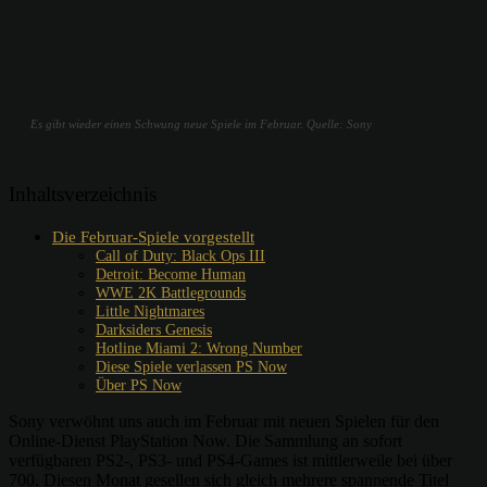
Es gibt wieder einen Schwung neue Spiele im Februar. Quelle: Sony
Inhaltsverzeichnis
Die Februar-Spiele vorgestellt
Call of Duty: Black Ops III
Detroit: Become Human
WWE 2K Battlegrounds
Little Nightmares
Darksiders Genesis
Hotline Miami 2: Wrong Number
Diese Spiele verlassen PS Now
Über PS Now
Sony verwöhnt uns auch im Februar mit neuen Spielen für den
Online-Dienst PlayStation Now. Die Sammlung an sofort
verfügbaren PS2-, PS3- und PS4-Games ist mittlerweile bei über
700. Diesen Monat gesellen sich gleich mehrere spannende Titel