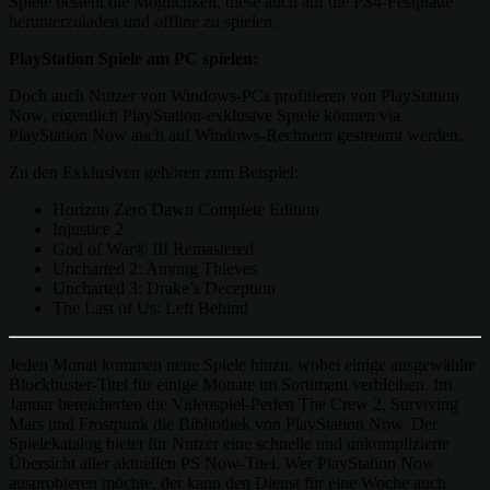
Spiele besteht die Möglichkeit, diese auch auf die PS4-Festplatte
herunterzuladen und offline zu spielen.
PlayStation Spiele am PC spielen:
Doch auch Nutzer von Windows-PCs profitieren von PlayStation
Now, eigentlich PlayStation-exklusive Spiele können via
PlayStation Now auch auf Windows-Rechnern gestreamt werden.
Zu den Exklusiven gehören zum Beispiel:
Horizon Zero Dawn Complete Edition
Injustice 2
God of War® III Remastered
Uncharted 2: Among Thieves
Uncharted 3: Drake’s Deception
The Last of Us: Left Behind
Jeden Monat kommen neue Spiele hinzu, wobei einige ausgewählte
Blockbuster-Titel für einige Monate im Sortiment verbleiben. Im
Januar bereicherten die Videospiel-Perlen The Crew 2, Surviving
Mars und Frostpunk die Bibliothek von PlayStation Now. Der
Spielekatalog bietet für Nutzer eine schnelle und unkomplizierte
Übersicht aller aktuellen PS Now-Titel. Wer PlayStation Now
ausprobieren möchte, der kann den Dienst für eine Woche auch