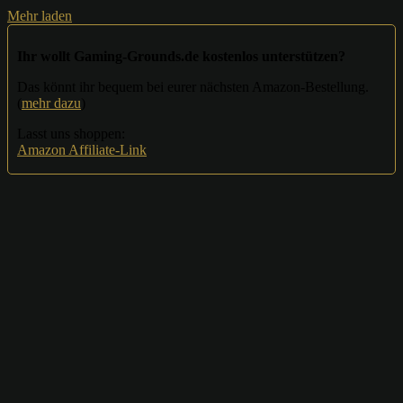
Mehr laden
Ihr wollt Gaming-Grounds.de kostenlos unterstützen?
Das könnt ihr bequem bei eurer nächsten Amazon-Bestellung.
(
mehr dazu
)
Lasst uns shoppen:
Amazon Affiliate-Link