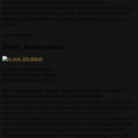
übernatürliche Feinde ein. Spieler können zudem ihre
Kameradschaft hinter sich lassen und sich in die kompetitive Action
des Multiplayer-Modus stürzen. Beide Modi können entweder im
lokalen Split-Screen-Modus für vier Spieler oder online gespielt
werden.
[adinserter block=“1″]
Detroit: Become Human
Genre: Action, Adventure
Entwickler: Quantic Dream
Erscheinungsdatum: 2018
Das Ausnahmestudio Quantic Dream (Heavy Rain, Beyond: Two
Souls) präsentiert mit Detroit: Become Human eine
außergewöhnliche Spielerfahrung. In einer düsteren Zukunftsvision
der Stadt Detroit zerbricht langsam der Frieden zwischen Menschen
und Androiden. Detroit: Become Human ist versehen mit
zahlreichen Handlungssträngen und Entscheidungsmöglichkeiten in
einer emotional tief fesselnden Geschichte. Dabei erkunden Spieler
die zahlreichen Schicksalswege der Charaktere und stellen sich
kritischen Situationen in einer verzweigten Erzählung, in der jede