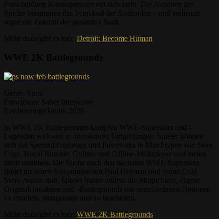
Entscheidung Konsequenzen mit sich zieht. Die Aktionen der
Spieler bestimmen das Schicksal der Androiden – und vielleicht
sogar die Zukunft der gesamten Stadt.
Mehr dazu gibt es hier:
Detroit: Become Human
WWE 2K Battlegrounds
Genre: Sport
Entwickler: Saber Interactive
Erscheinungsdatum: 2020
In WWE 2K Battlegrounds kämpfen WWE-Superstars und -
Legenden weltweit in interaktiven Umgebungen. Spieler können
sich mit Spezialfähigkeiten und Power-ups in Matchtypen wie Steel
Cage, Royal Rumble, Online- und Offline-Multiplayer und vielen
mehr austoben. Die Suche nach den nächsten WWE-Superstars
findet im neuen Storymodus mit Paul Heyman und Stone Cold
Steve Austin statt. Spieler haben zudem die Möglichkeit, eigene
Originalcharaktere und -Battlegrounds mit verschiedenen Optionen
zu erstellen, anzupassen und zu bearbeiten.
Mehr dazu gibt es hier:
WWE 2K Battlegrounds