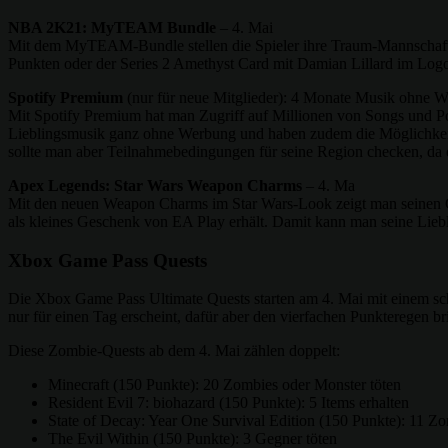
NBA 2K21: MyTEAM Bundle
– 4. Mai
Mit dem MyTEAM-Bundle stellen die Spieler ihre Traum-Mannschaft
Punkten oder der Series 2 Amethyst Card mit Damian Lillard im Log
Spotify Premium
(nur für neue Mitglieder): 4 Monate Musik ohne W
Mit Spotify Premium hat man Zugriff auf Millionen von Songs und Po
Lieblingsmusik ganz ohne Werbung und haben zudem die Möglichkeit S
sollte man aber Teilnahmebedingungen für seine Region checken, da 
Apex Legends: Star Wars Weapon Charms
– 4. Ma
Mit den neuen Weapon Charms im Star Wars-Look zeigt man seinen G
als kleines Geschenk von EA Play erhält. Damit kann man seine Lieb
Xbox Game Pass Quests
Die Xbox Game Pass Ultimate Quests starten am 4. Mai mit einem sch
nur für einen Tag erscheint, dafür aber den vierfachen Punkteregen b
Diese Zombie-Quests ab dem 4. Mai zählen doppelt:
Minecraft (150 Punkte): 20 Zombies oder Monster töten
Resident Evil 7: biohazard (150 Punkte): 5 Items erhalten
State of Decay: Year One Survival Edition (150 Punkte): 11 Zo
The Evil Within (150 Punkte): 3 Gegner töten