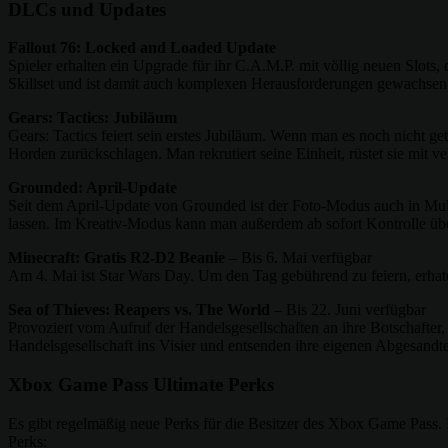
DLCs und Updates
Fallout 76: Locked and Loaded Update
Spieler erhalten ein Upgrade für ihr C.A.M.P. mit völlig neuen Slo
Skillset und ist damit auch komplexen Herausforderungen gewachse
Gears: Tactics: Jubiläum
Gears: Tactics feiert sein erstes Jubiläum. Wenn man es noch nicht ge
Horden zurückschlagen. Man rekrutiert seine Einheit, rüstet sie mit 
Grounded: April-Update
Seit dem April-Update von Grounded ist der Foto-Modus auch in Multi
lassen. Im Kreativ-Modus kann man außerdem ab sofort Kontrolle übe
Minecraft: Gratis R2-D2 Beanie
– Bis 6. Mai verfügbar
Am 4. Mai ist Star Wars Day. Um den Tag gebührend zu feiern, erhat
Sea of Thieves: Reapers vs. The World
– Bis 22. Juni verfügbar
Provoziert vom Aufruf der Handelsgesellschaften an ihre Botschafter, 
Handelsgesellschaft ins Visier und entsenden ihre eigenen Abgesand
Xbox Game Pass Ultimate Perks
Es gibt regelmäßig neue Perks für die Besitzer des Xbox Game Pass. 
Perks: