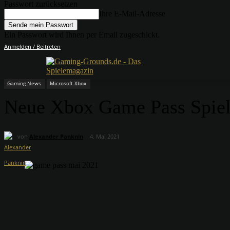
Passwort zurücksetzen
Ihre E-Mail-Adresse
Ein Passwort wird Ihnen per Email zugeschickt.
Anmelden / Beitreten
Gaming News
Microsoft Xbox
Neue Xbox Game Pass Spiel
von
Alexander Panknin
4. Mai 2021