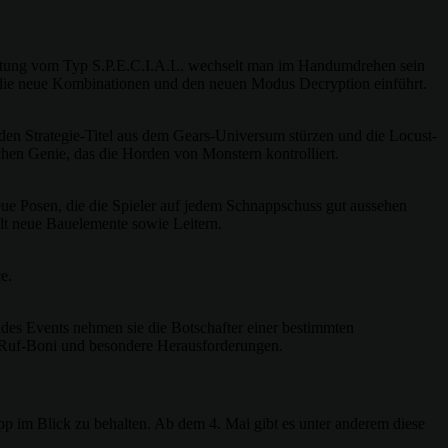
srüstung vom Typ S.P.E.C.I.A.L. wechselt man im Handumdrehen sein
die neue Kombinationen und den neuen Modus Decryption einführt.
rnden Strategie-Titel aus dem Gears-Universum stürzen und die Locust-
chen Genie, das die Horden von Monstern kontrolliert.
eue Posen, die die Spieler auf jedem Schnappschuss gut aussehen
lt neue Bauelemente sowie Leitern.
e.
e des Events nehmen sie die Botschafter einer bestimmten
en Ruf-Boni und besondere Herausforderungen.
pp im Blick zu behalten. Ab dem 4. Mai gibt es unter anderem diese