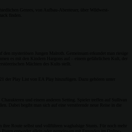
hiedlichen Genres, von Aufbau-Abenteuer, über Wildwest-
mack finden.
auf den mysteriösen Jungen Malroth. Gemeinsam erkundet man riesige
ehmen es mit den Kindern Hargons auf – einem gefährlichen Kult, der
rstörerischen Mächten des Kults stellt.
21 der Play List von EA Play hinzufügen. Dazu gehören unter
Charakteren und einem anderen Setting. Spieler treffen auf Sullivan
llen. Dabei begibt man sich auf eine verstörende neue Reise in die
n ihre Route selbst und vollführen waghalsige Stunts. Für noch mehr
n Pisten entweder allein oder gemeinsam mit Freunden im Online-