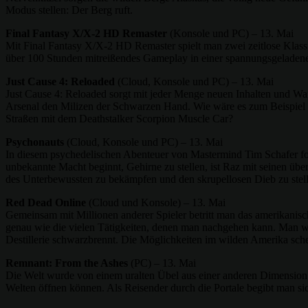
Modus stellen: Der Berg ruft.
Final Fantasy X/X-2 HD Remaster
(Konsole und PC) – 13. Mai
Mit Final Fantasy X/X-2 HD Remaster spielt man zwei zeitlose Klassi
über 100 Stunden mitreißendes Gameplay in einer spannungsgeladenen 
Just Cause 4: Reloaded
(Cloud, Konsole und PC) – 13. Mai
Just Cause 4: Reloaded sorgt mit jeder Menge neuen Inhalten und Waff
Arsenal den Milizen der Schwarzen Hand. Wie wäre es zum Beispiel 
Straßen mit dem Deathstalker Scorpion Muscle Car?
Psychonauts
(Cloud, Konsole und PC) – 13. Mai
In diesem psychedelischen Abenteuer von Mastermind Tim Schafer fo
unbekannte Macht beginnt, Gehirne zu stellen, ist Raz mit seinen übe
des Unterbewussten zu bekämpfen und den skrupellosen Dieb zu stell
Red Dead Online
(Cloud und Konsole) – 13. Mai
Gemeinsam mit Millionen anderer Spieler betritt man das amerikanisc
genau wie die vielen Tätigkeiten, denen man nachgehen kann. Man wä
Destillerie schwarzbrennt. Die Möglichkeiten im wilden Amerika sch
Remnant: From the Ashes
(PC) – 13. Mai
Die Welt wurde von einem uralten Übel aus einer anderen Dimension i
Welten öffnen können. Als Reisender durch die Portale begibt man si