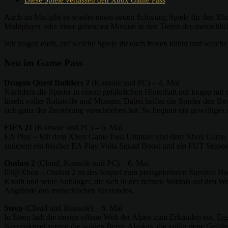
Auch im Mai gibt es wieder einen neuen Schwung Spiele für den Xbo
Multiplayer oder einer geheimen Mission in den Tiefen des menschlic
Wir zeigen euch, auf welche Spiele ihr euch freuen könnt und welc
Neu im Game Pass
Dragon Quest Builders 2
(Konsole und PC) – 4. Mai
Nachdem die Spieler in einem gefährlichen Hinterhalt nur knapp mit
Inseln voller Rohstoffe und Monster. Dabei helfen die Spieler den B
sich ganz der Zerstörung verschrieben hat. So beginnt ein gewaltiges A
FIFA 21
(Konsole und PC) – 6. Mai
EA Play – Mit dem Xbox Game Pass Ultimate und dem Xbox Game Pass 
anderem ein frischer EA Play Volta Squad Boost und ein FUT Seaso
Outlast 2
(Cloud, Konsole und PC) – 6. Mai
ID@Xbox – Outlast 2 ist das Sequel zum preisgekrönten Survival Horro
Knoth und seine Anhänger, die sich in der tiefsten Wildnis auf den We
Abgründe des menschlichen Verstandes.
Steep
(Cloud und Konsole) – 6. Mai
In Steep lädt die riesige offene Welt der Alpen zum Erkunden ein. Eg
Nervenkitzel sorgen die wilden Berge Alaskas, die völlig neue Gefah