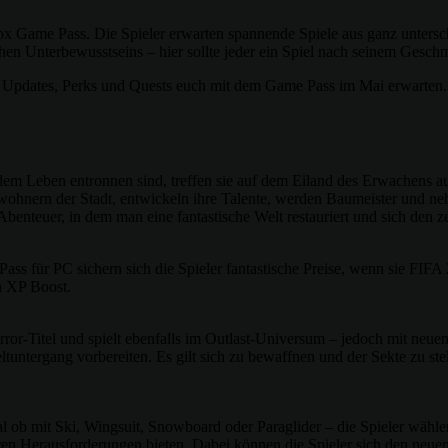
x Game Pass. Die Spieler erwarten spannende Spiele aus ganz untersc
hen Unterbewusstseins – hier sollte jeder ein Spiel nach seinem Gesch
he Updates, Perks und Quests euch mit dem Game Pass im Mai erwarten.
 dem Leben entronnen sind, treffen sie auf dem Eiland des Erwachens 
ewohnern der Stadt, entwickeln ihre Talente, werden Baumeister und n
benteuer, in dem man eine fantastische Welt restauriert und sich den ze
für PC sichern sich die Spieler fantastische Preise, wenn sie FIFA 
n XP Boost.
r-Titel und spielt ebenfalls im Outlast-Universum – jedoch mit neuen 
ltuntergang vorbereiten. Es gilt sich zu bewaffnen und der Sekte zu ste
al ob mit Ski, Wingsuit, Snowboard oder Paraglider – die Spieler wähle
ren Herausforderungen bieten. Dabei können die Spieler sich den neue