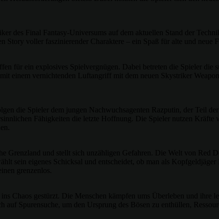
ker des Final Fantasy-Universums auf dem aktuellen Stand der Technik
Story voller faszinierender Charaktere – ein Spaß für alte und neue F
en für ein explosives Spielvergnügen. Dabei betreten die Spieler die s
mit einem vernichtenden Luftangriff mit dem neuen Skystriker Weapon
lgen die Spieler dem jungen Nachwuchsagenten Razputin, der Teil der
rsinnlichen Fähigkeiten die letzte Hoffnung. Die Spieler nutzen Kräfte
en.
he Grenzland und stellt sich unzähligen Gefahren. Die Welt von Red De
hlt sein eigenes Schicksal und entscheidet, ob man als Kopfgeldjäger
einen grenzenlos.
ns Chaos gestürzt. Die Menschen kämpfen ums Überleben und ihre letzte
ch auf Spurensuche, um den Ursprung des Bösen zu enthüllen, Ressourc