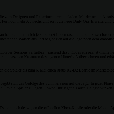
ts, die zum Designen und Experimentieren einladen. Mit der neuen Au
n. Für noch mehr Abwechslung sorgt die neue Daily Ops-Erweiterung, 
tan hat, kann man sich jetzt beherzt in den rasanten und taktisch forde
verheerenden Waffen aus und begibt sich auf die Jagd nach dem diabolis
player-Sessions verfügbar – passend dazu gibt es ein paar stylische n
r die passiven Kreaturen des eigenen Hinterhofs übernehmen und erhä
en die Spieler bis zum 6. Mai einen gratis R2-D2 Beanie im Marketplac
begibt sich das Gefolge des Schnitters nun auf die Jagd. In jeder Phas
ten, um die Spieler zu jagen. Sowohl für Jäger als auch Gejagte wink
Es lohnt sich deswegen die offiziellen Xbox-Kanäle oder die Mobile A