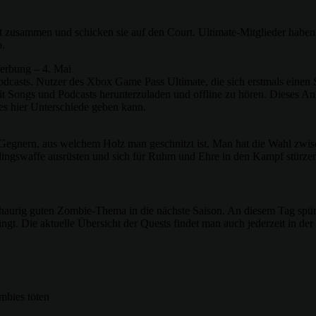
 zusammen und schicken sie auf den Court. Ultimate-Mitglieder hab
o.
erbung – 4. Mai
dcasts. Nutzer des Xbox Game Pass Ultimate, die sich erstmals einen
ongs und Podcasts herunterzuladen und offline zu hören. Dieses Ange
es hier Unterschiede geben kann.
egnern, aus welchem Holz man geschnitzt ist. Man hat die Wahl zwi
lingswaffe ausrüsten und sich für Ruhm und Ehre in den Kampf stürze
aurig guten Zombie-Thema in die nächste Saison. An diesem Tag spüre
ringt. Die aktuelle Übersicht der Quests findet man auch jederzeit in d
mbies töten