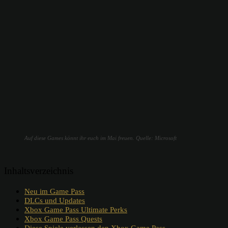
Auf diese Games könnt ihr euch im Mai freuen. Quelle: Microsoft
Inhaltsverzeichnis
Neu im Game Pass
DLCs und Updates
Xbox Game Pass Ultimate Perks
Xbox Game Pass Quests
Diese Spiele verlassen den Xbox Game Pass