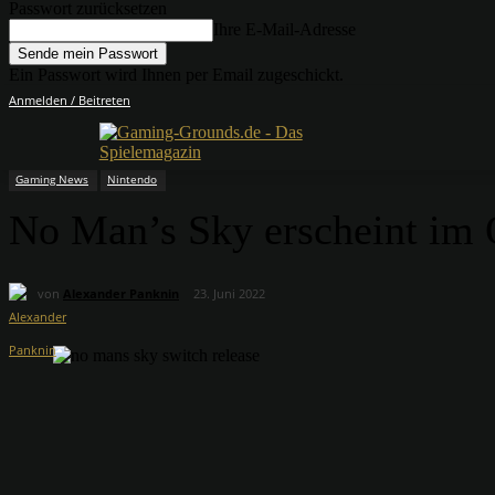
Passwort zurücksetzen
Ihre E-Mail-Adresse
Ein Passwort wird Ihnen per Email zugeschickt.
Anmelden / Beitreten
Gaming News
Nintendo
No Man’s Sky erscheint im 
von
Alexander Panknin
23. Juni 2022