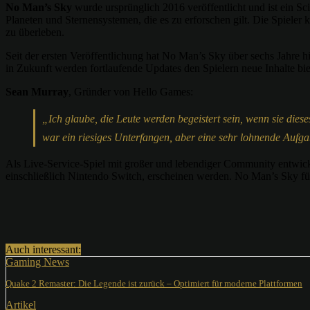
No Man’s Sky
wurde ursprünglich 2016 veröffentlicht und ist ein Sc
Planeten und Sternensystemen, die es zu erforschen gilt. Die Spieler
zu überleben.
Seit der ersten Veröffentlichung hat No Man’s Sky über sechs Jahre 
in Zukunft werden fortlaufende Updates den Spielern neue Inhalte bie
Sean Murray
, Gründer von Hello Games:
„Ich glaube, die Leute werden begeistert sein, wenn sie diese
war ein riesiges Unterfangen, aber eine sehr lohnende Aufgab
Als Live-Service-Spiel mit großer und lebendiger Community entwickel
einschließlich Nintendo Switch, erscheinen werden. No Man’s Sky fü
Teilen
Auch interessant:
Gaming News
Quake 2 Remaster: Die Legende ist zurück – Optimiert für moderne Plattformen
Artikel