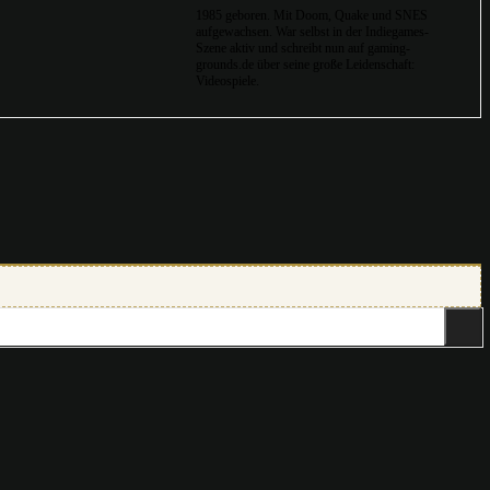
1985 geboren. Mit Doom, Quake und SNES
aufgewachsen. War selbst in der Indiegames-
Szene aktiv und schreibt nun auf gaming-
grounds.de über seine große Leidenschaft:
Videospiele.