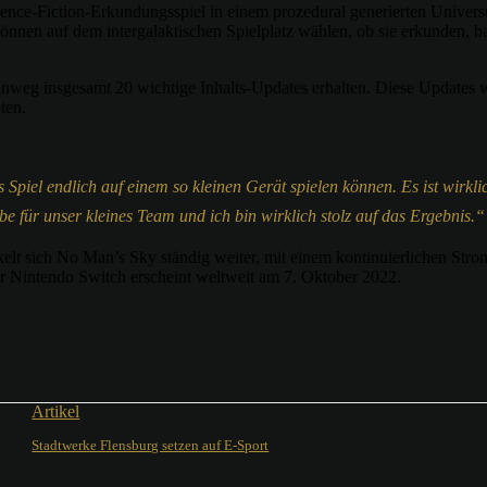
ience-Fiction-Erkundungsspiel in einem prozedural generierten Univers
 können auf dem intergalaktischen Spielplatz wählen, ob sie erkunden, 
hinweg insgesamt 20 wichtige Inhalts-Updates erhalten. Diese Updates 
ten.
s Spiel endlich auf einem so kleinen Gerät spielen können. Es ist wirk
e für unser kleines Team und ich bin wirklich stolz auf das Ergebnis.“
t sich No Man’s Sky ständig weiter, mit einem kontinuierlichen Strom 
r Nintendo Switch erscheint weltweit am 7. Oktober 2022.
Artikel
Stadtwerke Flensburg setzen auf E-Sport