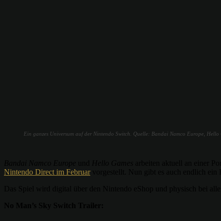
Ein ganzes Universum auf der Nintendo Switch. Quelle: Bandai Namco Europe, Hello
Bandai Namco Europe
und
Hello Games
arbeiten aktuell an einer Po
Nintendo Direct im Februar
vorgestellt. Nun gibt es auch endlich ei
Das Spiel wird digital über den Nintendo eShop und physisch bei alle
No Man’s Sky Switch Trailer: