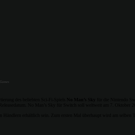
 Games
rtierung des beliebten Sci-Fi-Spiels
No Man’s Sky
für die Nintendo S
n Releasedatum. No Man’s Sky für Switch soll weltweit am 7. Oktober 2
n Händlern erhältlich sein. Zum ersten Mal überhaupt wird am selben Ta