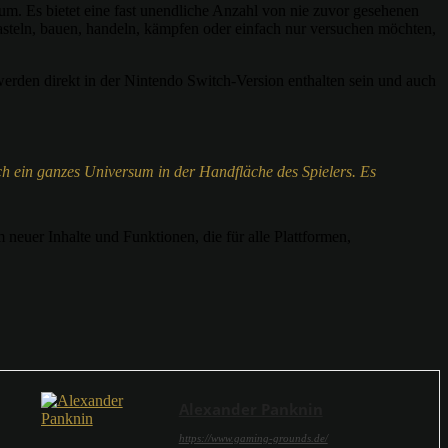
um. Es bietet eine fast unendliche Anzahl von nie zuvor gesehenen
basteln, bauen, handeln, kämpfen oder einfach nur versuchen möchten,
werden direkt in der Nintendo Switch-Version enthalten sein und auch
lich ein ganzes Universum in der Handfläche des Spielers. Es
neuer Inhalte und Funktionen, die für alle Plattformen,
Alexander Panknin
https://www.gaming-grounds.de/