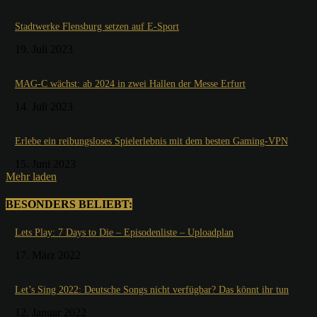
Stadtwerke Flensburg setzen auf E-Sport
19. Juli 2023
MAG-C wächst: ab 2024 in zwei Hallen der Messe Erfurt
14. Juli 2023
Erlebe ein reibungsloses Spielerlebnis mit dem besten Gaming-VPN
15. Juni 2023
Mehr laden
BESONDERS BELIEBT:
Lets Play: 7 Days to Die – Episodenliste – Uploadplan
17. März 2022
Let’s Sing 2022: Deutsche Songs nicht verfügbar? Das könnt ihr tun
12. Januar 2022