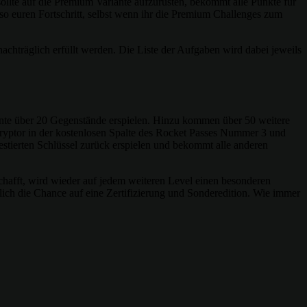
 sollte auf die Premium Variante aufzurüsten, bekommt alle Punkte für
o euren Fortschritt, selbst wenn ihr die Premium Challenges zum
achträglich erfüllt werden. Die Liste der Aufgaben wird dabei jeweils
riante über 20 Gegenstände erspielen. Hinzu kommen über 50 weitere
ryptor in der kostenlosen Spalte des Rocket Passes Nummer 3 und
vestierten Schlüssel zurück erspielen und bekommt alle anderen
 schafft, wird wieder auf jedem weiteren Level einen besonderen
ich die Chance auf eine Zertifizierung und Sonderedition. Wie immer