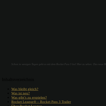
Schon in wenigen Tagen geht es mit dem Rocket Pass 3 los! Hier zu sehen: Das neue 
Inhaltsverzeichnis
Was bleibt gleich?
Was ist neu?
Was gibt’s zu erspielen?
Rocket League® – Rocket Pass 3 Trailer
Über Rocket League