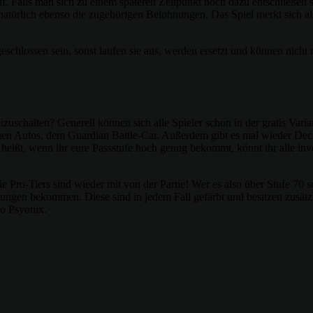
auf. Falls man sich zu einem späteren Zeitpunkt noch dazu entschließen
türlich ebenso die zugehörigen Belohnungen. Das Spiel merkt sich als
chlossen sein, sonst laufen sie aus, werden ersetzt und können nicht n
izuschalten? Generell können sich alle Spieler schon in der gratis Va
euen Autos, dem Guardian Battle-Car. Außerdem gibt es mal wieder Dec
s heißt, wenn ihr eure Passstufe hoch genug bekommt, könnt ihr alle in
die Pro-Tiers sind wieder mit von der Partie! Wer es also über Stufe 70
ngen bekommen. Diese sind in jedem Fall gefärbt und besitzen zusätzl
so Psyonix.