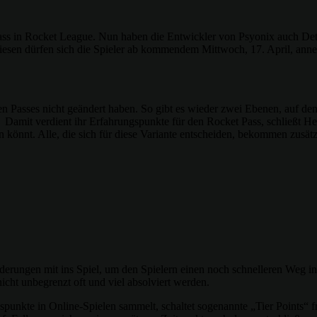
Pass in Rocket League. Nun haben die Entwickler von Psyonix auch Deta
Diesen dürfen sich die Spieler ab kommendem Mittwoch, 17. April, ann
gen Passes nicht geändert haben. So gibt es wieder zwei Ebenen, auf de
n. Damit verdient ihr Erfahrungspunkte für den Rocket Pass, schließt H
ben könnt. Alle, die sich für diese Variante entscheiden, bekommen z
erungen mit ins Spiel, um den Spielern einen noch schnelleren Weg in
cht unbegrenzt oft und viel absolviert werden.
nkte in Online-Spielen sammelt, schaltet sogenannte „Tier Points“ fre