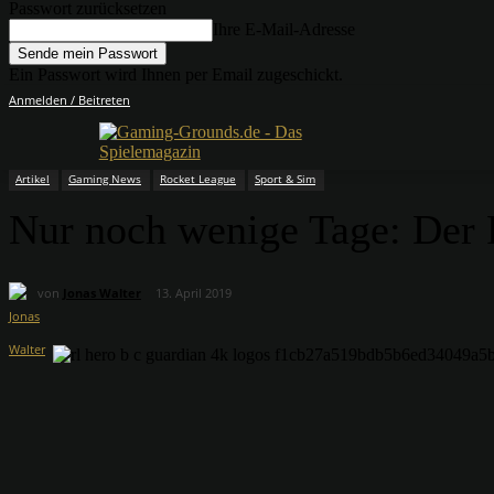
Passwort zurücksetzen
Ihre E-Mail-Adresse
Ein Passwort wird Ihnen per Email zugeschickt.
Anmelden / Beitreten
Artikel
Gaming News
Rocket League
Sport & Sim
Nur noch wenige Tage: Der 
von
Jonas Walter
13. April 2019