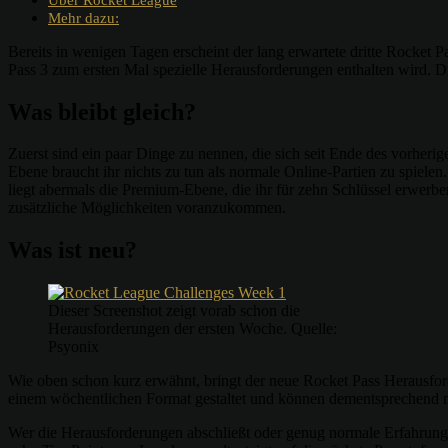
Mehr dazu:
Bereits in wenigen Tagen erscheint der lang erwartete dritte Rocket 
Pass 3 zum ersten Mal spezielle Herausforderungen enthalten wird. 
Was bleibt gleich?
Zuerst sind ein paar Dinge zu nennen, die sich seit Ende des vorheri
Ebene braucht ihr nichts zu tun als normale Online-Partien zu spiele
liegt abermals die Premium-Ebene, die ihr für zehn Schlüssel erwer
zusätzliche Möglichkeiten voranzukommen.
Was ist neu?
Dieser Screenshot zeigt vorab schon die
Herausforderungen der ersten Woche. Quelle:
Psyonix
Wie oben schon kurz erwähnt, bringt der neue Rocket Pass Herausford
einem wöchentlichen Format gestaltet und können dementsprechend ni
Wer die Herausforderungen abschließt oder genug normale Erfahrungspu