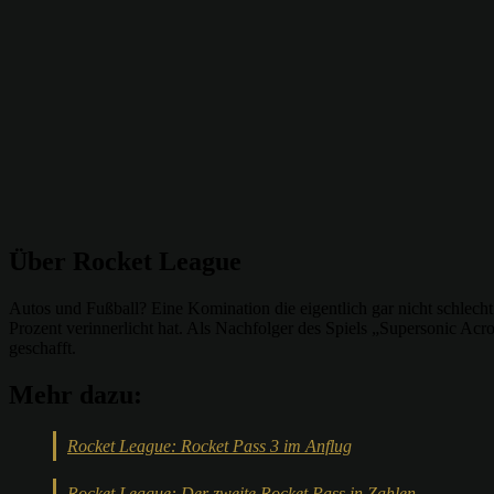
Über Rocket League
Autos und Fußball? Eine Komination die eigentlich gar nicht schlech
Prozent verinnerlicht hat. Als Nachfolger des Spiels „Supersonic Ac
geschafft.
Mehr dazu:
Rocket League: Rocket Pass 3 im Anflug
Rocket League: Der zweite Rocket Pass in Zahlen