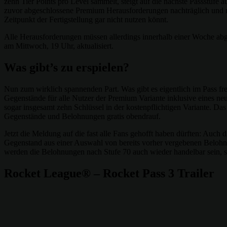
zehn Tier Points pro Level sammelt, steigt auf die nächste Passstufe 
zuvor abgeschlossene Premium Herausforderungen nachträglich und na
Zeitpunkt der Fertigstellung gar nicht nutzen könnt.
Alle Herausforderungen müssen allerdings innerhalb einer Woche abges
am Mittwoch, 19 Uhr, aktualisiert.
Was gibt’s zu erspielen?
Nun zum wirklich spannenden Part. Was gibt es eigentlich im Pass fre
Gegenstände für alle Nutzer der Premium Variante inklusive eines n
sogar insgesamt zehn Schlüssel in der kostenpflichtigen Variante. Da
Gegenstände und Belohnungen gratis obendrauf.
Jetzt die Meldung auf die fast alle Fans gehofft haben dürften: Auch 
Gegenstand aus einer Auswahl von bereits vorher vergebenen Belohnu
werden die Belohnungen nach Stufe 70 auch wieder handelbar sein, 
Rocket League® – Rocket Pass 3 Trailer