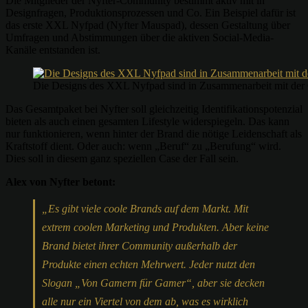
Die Mitglieder der Nyfter-Community bestimmt aktiv mit in
Designfragen, Produktionsprozessen und Co. Ein Beispiel dafür ist
das erste XXL Nyfpad (Nyfter Mauspad), dessen Gestaltung über
Umfragen und Abstimmungen über die aktiven Social-Media-
Kanäle entstanden ist.
Die Designs des XXL Nyfpad sind in Zusammenarbeit mit der
Das Gesamtpaket bei Nyfter soll gleichzeitig Identifikationspotenzial
bieten als auch einen gesamten Lifestyle widerspiegeln. Das kann
nur funktionieren, wenn hinter der Brand die nötige Leidenschaft als
Kraftstoff dient. Oder auch: wenn „Beruf“ zu „Berufung“ wird.
Dies soll in diesem ganz speziellen Case der Fall sein.
Alex von Nyfter betont:
„Es gibt viele coole Brands auf dem Markt. Mit
extrem coolen Marketing und Produkten. Aber keine
Brand bietet ihrer Community außerhalb der
Produkte einen echten Mehrwert. Jeder nutzt den
Slogan „Von Gamern für Gamer“, aber sie decken
alle nur ein Viertel von dem ab, was es wirklich