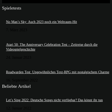
Spieletests
No Man’s Sky: Auch 2023 noch ein Weltraum-Hit
7. März 2023
Atari 50: The Anniversary Celebration Test – Zeitreise durch die
Videospielgeschichte
24. Januar 2023
Roadwarden Test: Ungewöhnliches Text-RPG mit nostalgischem Charme
16. September 2022
Beliebte Artikel
Let’s Sing 2022: Deutsche Songs nicht verfügbar? Das könnt ihr tun
12. Januar 2022