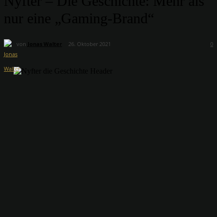
Nyfter – Die Geschichte: Mehr als
nur eine „Gaming-Brand“
von
Jonas Walter
26. Oktober 2021
0