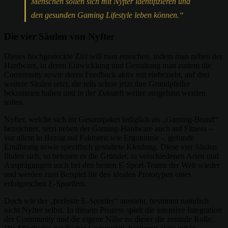
Menschen sollen sich mit Nyfter identifizieren und
den gesunden Gaming Lifestyle leben können.“
Die vier Säulen von Nyfter
Dieses hochgesteckte Ziel will man erreichen, indem man neben der
Hardware, in deren Entwicklung und Gestaltung man zudem die
Community sowie deren Feedback aktiv mit einbezieht, auf drei
weitere Säulen setzt, die teils schon jetzt ihre Grundpfeiler
bekommen haben und in der Zukunft weiter ausgebaut werden
sollen.
Nyfter, welche sich im Gesamtpaket lediglich als „Gaming-Brand“
bezeichnet, setzt neben der Gaming-Hardware auch auf Fitness –
vor allem in Bezug auf Faktoren wie Ergonomie -, gesunde
Ernährung sowie spezifisch gestaltete Kleidung. Diese vier Säulen
finden sich, so betonen es die Gründer, in verschiedenen Arten und
Ausprägungen auch bei den besten E-Sport-Teams der Welt wieder
und werden zum Beispiel für den idealen Prototypen eines
erfolgreichen E-Sportlers.
Doch wie der „perfekte E-Sportler“ aussieht, bestimmt natürlich
nicht Nyfter selbst. In diesem Prozess spielt die intensive Integration
der Community und die eigene Nähe zu dieser die zentrale Rolle.