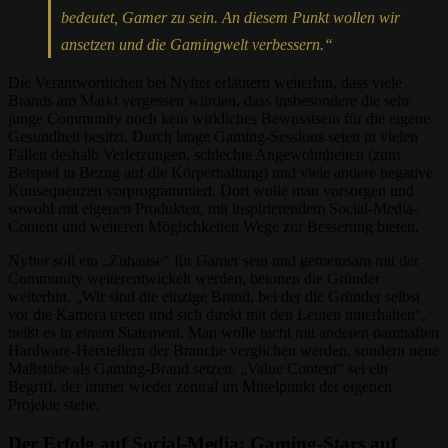
bedeutet, Gamer zu sein. An diesem Punkt wollen wir
ansetzen und die Gamingwelt verbessern.“
Die Verantwortlichen bei Nyfter erläutern weiterhin, dass viele
Brands am Markt vergessen würden, dass insbesondere die sehr
junge Community noch kein wirkliches Bewusstsein für die eigene
Gesundheit besitzt. Durch lange Gaming-Sessions seien in vielen
Fällen deshalb Verletzungen, schlechte Angewohnheiten (zum
Beispiel in Bezug auf die Körperhaltung) und viele andere negative
Konsequenzen vorprogrammiert. Dort wolle man vorsorgen und
sowohl mit eigenen Produkten, mit inspirierendem Social-Media-
Content und weiteren Möglichkeiten Wege zur Besserung bieten.
Nyfter soll ein „Zuhause“ für Gamer sein und gemeinsam mit der
Community weiterentwickelt werden, betonen die Gründer
weiterhin. „Wir sind die einzige Brand, bei der die Gründer selbst
vor die Kamera treten und sich direkt mit den Leuten unterhalten“,
heißt es in einem Statement. Man wolle nicht mit anderen namhaften
Hardware-Herstellern der Branche verglichen werden, sondern neue
Maßstäbe als Gaming-Brand setzen. „Value Content“ sei ein
Begriff, der immer wieder zentral im Mittelpunkt der eigenen
Projekte stehe.
Der Erfolg auf Social-Media: Gaming-Stars auf