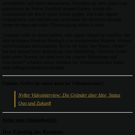
auszuführen und Ideen umzusetzen. Nachdem sie zehn Jahre lang
gemeinsam im Verein Faustball gespielt hatten, wurde die
Leidenschaft für den E-Sport immer größer. Doch die eigene
Organisation war irgendwann nicht mehr die Herausforderung,
hinter der man mit voller Überzeugung stehen konnte.
Vielmehr sollte es darum gehen, eine eigene Brand zu schaffen, die
sich in einigen Punkten drastisch von existierenden Marken, Firmen
und Produkten unterscheidet. Bevor ihr fragt: Der Name „Nyfter“
hat erst einmal keine Bedeutung oder Herleitung. Vielmehr wollte
man einen Namen, bei dem man die „eigene Bedeutung und
Geschichte“ schaffen kann, erklären die Verantwortlichen hinter
dem außergewöhnlichen Projekt.
Update: Nyfter ab sofort auch im Videointerview!
Nyfter Videointerview: Die Gründer über Idee, Status
Quo und Zukunft
Weiter zum Originalbericht:
Der Einstieg ins Business