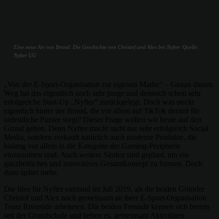
Eine neue Art von Brand. Die Geschichte von Christof und Alex bei Nyfter. Quelle:
Nyfter UG
„Von der E-Sport-Organisation zur eigenen Marke“ – Genau diesen
Weg hat das eigentlich noch sehr junge und dennoch schon sehr
erfolgreiche Start-Up „Nyfter“ zurückgelegt. Doch was steckt
eigentlich hinter der Brand, die vor allem auf TikTok derzeit für
ordentliche Furore sorgt? Dieser Frage wollen wir heute auf den
Grund gehen. Denn Nyfter macht nicht nur sehr erfolgreich Social
Media, sondern verkauft natürlich auch moderne Produkte, die
bislang vor allem in die Kategorie der Gaming-Peripherie
einzuordnen sind. Auch weitere Säulen sind geplant, um ein
ganzheitliches und innovatives Gesamtkonzept zu formen. Doch
dazu später mehr.
Die Idee für Nyfter entstand im Juli 2019, als die beiden Gründer
Christof und Alex noch gemeinsam an ihrer E-Sport-Organisation
Team Riverside arbeiteten. Die beiden Freunde kennen sich bereits
seit der Grundschule und lieben es, gemeinsam Aktivitäten