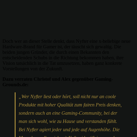
Doch wer an dieser Stelle denkt, dass Nyfter eine x-beliebige neue
Hardware-Brand für Gamer ist, der täuscht sich gewaltig. Die
beiden jungen Gründer, die durch einen Bekannten den
entscheidenden Schubs in die Richtung bekommen haben, ihre
Vision tatsächlich in die Tat umzusetzen, haben ganz konkrete
Vorstellungen von der Zukunft.
Dazu verraten Christof und Alex gegenüber Gaming-
Grounds.de:
„Wer Nyfter liest oder hört, soll nicht nur an coole
Produkte mit hoher Qualität zum fairen Preis denken,
sondern auch an eine Gaming-Community, bei der
man sich wohl, wie zu Hause und verstanden fühlt.
Bei Nyfter agiert jeder und jede auf Augenhöhe. Die