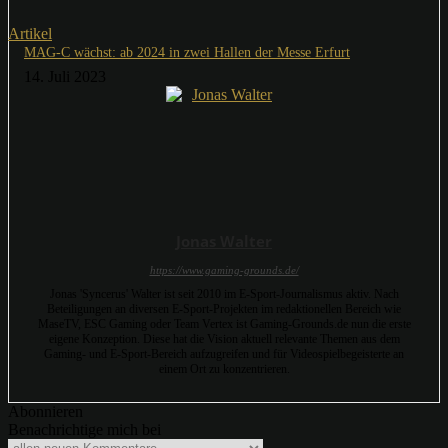
Artikel
MAG-C wächst: ab 2024 in zwei Hallen der Messe Erfurt
14. Juli 2023
Jonas Walter
https://www.gaming-grounds.de/
Jonas 'Syncerus' Walter ist seit 2010 im E-Sport-Journalismus aktiv. Nach
Beteiligungen an diversen E-Sport-Projekten im redaktionellen Bereich wie
MaseTV, ESC Gaming oder Team Vertex ist Gaming-Grounds.de nun die erste
eigene Konzeption. Diese hat die Vision aktuell relevante Themen aus dem
Gaming- und E-Sport-Bereich aufzugreifen und für Videospielbegeisterte an
einem Ort zu konzentrieren.
Abonnieren
Benachrichtige mich bei