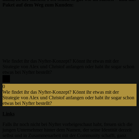
Paket auf dem Weg zum Kunden:
#nyfter
#packwithme
#packingorders
♬ original sound – Two Friends
Wie findet ihr das Nyfter-Konzept? Könnt ihr etwas mit der
Strategie von Alex und Christof anfangen oder habt ihr sogar schon
etwas bei Nyfter bestellt?
0
Wie findet ihr das Nyfter-Konzept? Könnt ihr etwas mit der
Strategie von Alex und Christof anfangen oder habt ihr sogar schon
etwas bei Nyfter bestellt?
x
Links
Falls ihr noch nicht bei Nyfter vorbeigeschaut habt, freuen sich die
jungen Unternehmer hinter dem Namen, der seine Identität derzeit
selbst und in Zusammenarbeit mit der Community schafft, ganz