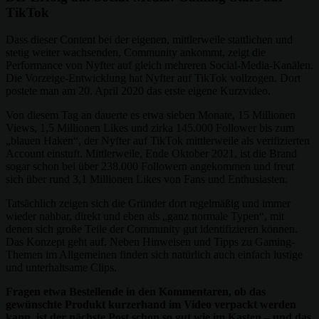
TikTok
Dass dieser Content bei der eigenen, mittlerweile stattlichen und
stetig weiter wachsenden, Community ankommt, zeigt die
Performance von Nyfter auf gleich mehreren Social-Media-Kanälen.
Die Vorzeige-Entwicklung hat Nyfter auf TikTok vollzogen. Dort
postete man am 20. April 2020 das erste eigene Kurzvideo.
Von diesem Tag an dauerte es etwa sieben Monate, 15 Millionen
Views, 1,5 Millionen Likes und zirka 145.000 Follower bis zum
„blauen Haken“, der Nyfter auf TikTok mittlerweile als verifizierten
Account einstuft. Mittlerweile, Ende Oktober 2021, ist die Brand
sogar schon bei über 238.000 Followern angekommen und freut
sich über rund 3,1 Millionen Likes von Fans und Enthusiasten.
Tatsächlich zeigen sich die Gründer dort regelmäßig und immer
wieder nahbar, direkt und eben als „ganz normale Typen“, mit
denen sich große Teile der Community gut identifizieren können.
Das Konzept geht auf. Neben Hinweisen und Tipps zu Gaming-
Themen im Allgemeinen finden sich natürlich auch einfach lustige
und unterhaltsame Clips.
Fragen etwa Bestellende in den Kommentaren, ob das
gewünschte Produkt kurzerhand im Video verpackt werden
kann, ist der nächste Post schon so gut wie im Kasten – und das