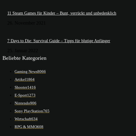
11 Steam Games für Kinder – Bunt, verrückt und unbedenklich
26. November 2021
7 Days to Die: Survival Guide – Tipps für blutige Anfänger
25. Januar 2022
Beliebte Kategorien
Gaming News
8066
Artikel
1864
Shooter
1416
E-Sport
1273
Nintendo
906
Sony PlayStation
765
Wirtschaft
634
RPG & MMO
608