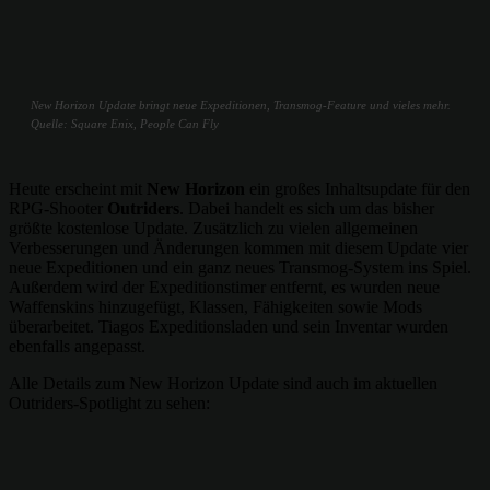
New Horizon Update bringt neue Expeditionen, Transmog-Feature und vieles mehr.
Quelle: Square Enix, People Can Fly
Heute erscheint mit
New Horizon
ein großes Inhaltsupdate für den
RPG-Shooter
Outriders
. Dabei handelt es sich um das bisher
größte kostenlose Update. Zusätzlich zu vielen allgemeinen
Verbesserungen und Änderungen kommen mit diesem Update vier
neue Expeditionen und ein ganz neues Transmog-System ins Spiel.
Außerdem wird der Expeditionstimer entfernt, es wurden neue
Waffenskins hinzugefügt, Klassen, Fähigkeiten sowie Mods
überarbeitet. Tiagos Expeditionsladen und sein Inventar wurden
ebenfalls angepasst.
Alle Details zum New Horizon Update sind auch im aktuellen
Outriders-Spotlight zu sehen: