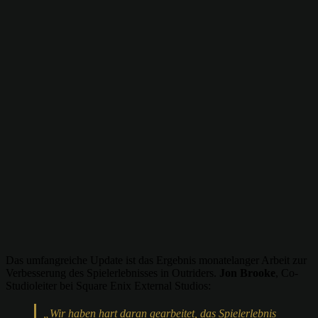
Das umfangreiche Update ist das Ergebnis monatelanger Arbeit zur
Verbesserung des Spielerlebnisses in Outriders.
Jon Brooke
, Co-
Studioleiter bei Square Enix External Studios:
„Wir haben hart daran gearbeitet, das Spielerlebnis