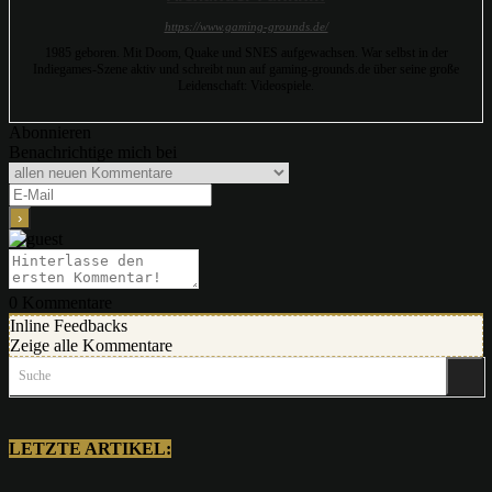
https://www.gaming-grounds.de/
1985 geboren. Mit Doom, Quake und SNES aufgewachsen. War selbst in der
Indiegames-Szene aktiv und schreibt nun auf gaming-grounds.de über seine große
Leidenschaft: Videospiele.
Abonnieren
Benachrichtige mich bei
0
Kommentare
Inline Feedbacks
Zeige alle Kommentare
Suche
LETZTE ARTIKEL: