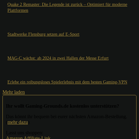
Quake 2 Remaster: Die Legende ist zurück – Optimiert für moderne
Plattformen
Stadtwerke Flensburg setzen auf E-Sport
MAG-C wächst: ab 2024 in zwei Hallen der Messe Erfurt
Erlebe ein reibungsloses Spielerlebnis mit dem besten Gaming-VPN
Mehr laden
Ihr wollt Gaming-Grounds.de kostenlos unterstützen?
Das könnt ihr bequem bei eurer nächsten Amazon-Bestellung.
(
mehr dazu
)
Lasst uns shoppen:
Amazon Affiliate-Link