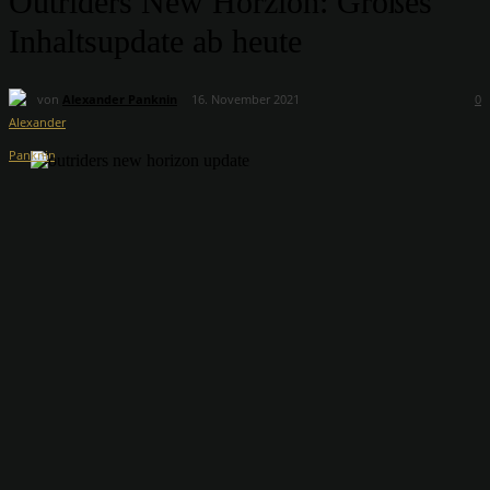
Outriders New Horzion: Großes
Inhaltsupdate ab heute
von
Alexander Panknin
16. November 2021
0