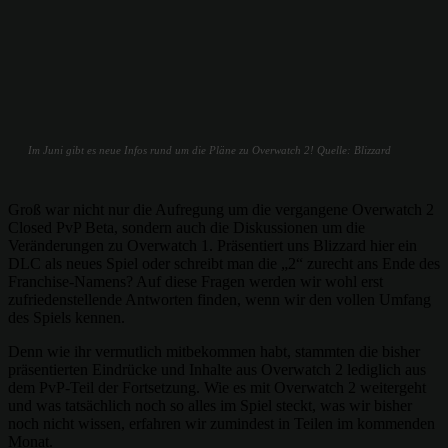
Im Juni gibt es neue Infos rund um die Pläne zu Overwatch 2! Quelle: Blizzard
Groß war nicht nur die Aufregung um die vergangene Overwatch 2
Closed PvP Beta, sondern auch die Diskussionen um die
Veränderungen zu Overwatch 1. Präsentiert uns Blizzard hier ein
DLC als neues Spiel oder schreibt man die „2“ zurecht ans Ende des
Franchise-Namens? Auf diese Fragen werden wir wohl erst
zufriedenstellende Antworten finden, wenn wir den vollen Umfang
des Spiels kennen.
Denn wie ihr vermutlich mitbekommen habt, stammten die bisher
präsentierten Eindrücke und Inhalte aus Overwatch 2 lediglich aus
dem PvP-Teil der Fortsetzung. Wie es mit Overwatch 2 weitergeht
und was tatsächlich noch so alles im Spiel steckt, was wir bisher
noch nicht wissen, erfahren wir zumindest in Teilen im kommenden
Monat.