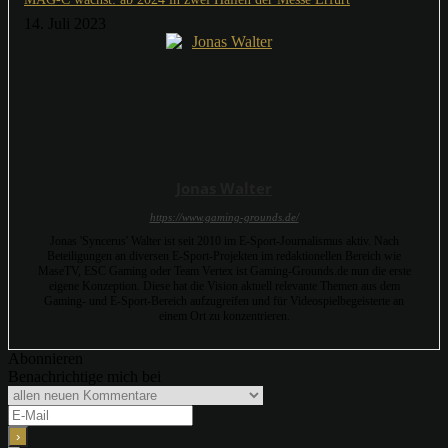
14. Juli 2023
Jonas Walter
https://www.gaming-grounds.de/
Jonas 'Syncerus' Walter ist seit 2010 im E-Sport-Journalismus aktiv. Nach
Beteiligungen an diversen E-Sport-Projekten im redaktionellen Bereich wie
MaseTV, ESC Gaming oder Team Vertex ist Gaming-Grounds.de nun die erste
eigene Konzeption. Diese hat die Vision aktuell relevante Themen aus dem
Gaming- und E-Sport-Bereich aufzugreifen und für Videospielbegeisterte an
einem Ort zu konzentrieren.
Abonnieren
Benachrichtige mich bei