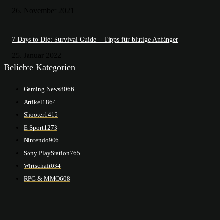
26. November 2021
7 Days to Die: Survival Guide – Tipps für blutige Anfänger
25. Januar 2022
Beliebte Kategorien
Gaming News
8066
Artikel
1864
Shooter
1416
E-Sport
1273
Nintendo
906
Sony PlayStation
765
Wirtschaft
634
RPG & MMO
608