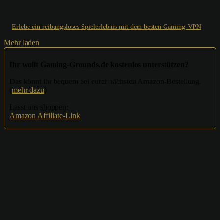
Erlebe ein reibungsloses Spielerlebnis mit dem besten Gaming-VPN
Mehr laden
Ihr wollt Gaming-Grounds.de kostenlos unterstützen?
Das könnt ihr bequem bei eurer nächsten Amazon-Bestellung.
(
mehr dazu
)
Lasst uns shoppen:
Amazon Affiliate-Link