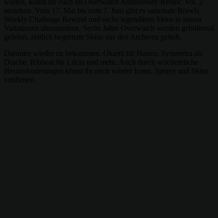
warten, könnt ihr euch im Overwatch Anniversary Remix: Vol. 2
austoben. Vom 17. Mai bis zum 7. Juni gibt es saisonale Brawls,
Weekly Challenge Rewind und sechs legendären Skins in neuen
Variationen abzustauben. Sechs Jahre Overwatch werden gebührend
gefeiert, zeitlich begrenzte Skins aus den Archiven geholt.
Darunter wieder zu bekommen: Okami für Hanzo, Symmetra als
Drache, Ribbeat für Lúcio und mehr. Auch durch wöchentliche
Herausforderungen könnt ihr euch wieder Icons, Sprays und Skins
verdienen.