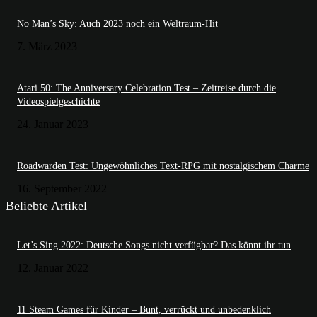
No Man’s Sky: Auch 2023 noch ein Weltraum-Hit
7. März 2023
Atari 50: The Anniversary Celebration Test – Zeitreise durch die
Videospielgeschichte
24. Januar 2023
Roadwarden Test: Ungewöhnliches Text-RPG mit nostalgischem Charme
16. September 2022
Beliebte Artikel
Let’s Sing 2022: Deutsche Songs nicht verfügbar? Das könnt ihr tun
12. Januar 2022
11 Steam Games für Kinder – Bunt, verrückt und unbedenklich