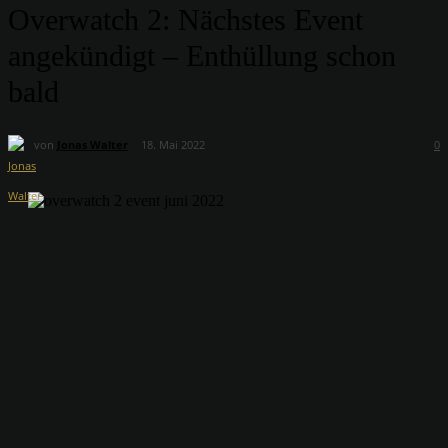
Overwatch 2: Nächstes Event
angekündigt – Enthüllung schon
bald
von
Jonas Walter
18. Mai 2022
0