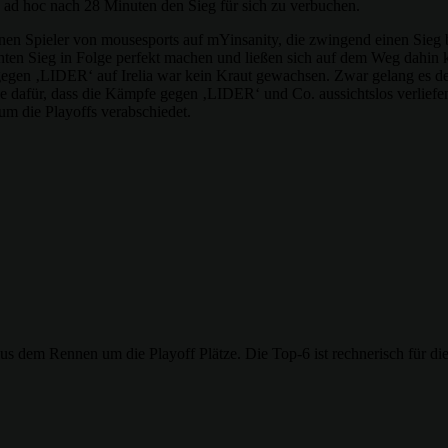
 ad hoc nach 28 Minuten den Sieg für sich zu verbuchen.
enen Spieler von mousesports auf mYinsanity, die zwingend einen Sieg 
hten Sieg in Folge perfekt machen und ließen sich auf dem Weg dahin
e gegen ‚LIDER‘ auf Irelia war kein Kraut gewachsen. Zwar gelang es
e dafür, dass die Kämpfe gegen ‚LIDER‘ und Co. aussichtslos verliefen
m die Playoffs verabschiedet.
s dem Rennen um die Playoff Plätze. Die Top-6 ist rechnerisch für di