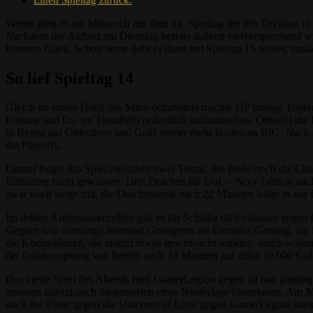
Weiter ging es am Mittwoch mit dem 14. Spieltag der Pro Division in
Nachdem der Auftakt am Dienstag bereits äußerst vielversprechend wa
konnten fallen. Schon heute geht es dann mit Spieltag 15 weiter, zunäc
So lief Spieltag 14
Gleich im ersten Duell des Mittwochabends machte OP innogy Toplaner
Fortune und Co. im Teamfight ordentlich aufzumischen. Obwohl die He
in Bezug auf Objectives und Gold immer mehr Boden an BIG. Nach et
die Playoffs.
Darauf folgte das Spiel zwischen zwei Teams, die beide noch die Cha
Einhörner nicht gewinnen. Drei Drachen für UoL – Sexy Edition nach 
zwar noch lange mit, die Drachenseele nach 22 Minuten sollte in der
Im dritten Aufeinandertreffen galt es für Schalke 04 Evolution gege
Gegner war allerdings niemand Geringeres als Euronics Gaming, die ihr
die Königsblauen, die zuletzt etwas geschwächt wirkten, durch schla
der Goldvorsprung war bereits nach 24 Minuten auf zirka 10.000 Go
Das vierte Spiel des Abends hieß GamerLegion gegen ad hoc gaming. 
mussten zuletzt nach Siegesserien einer Niederlage hinnehmen. Am M
nach der Pleite gegen die Unicorns of Love gegen GamerLegion stark