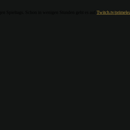
gen Spieltags. Schon in wenigen Stunden geht es auf
Twitch.tv/primele