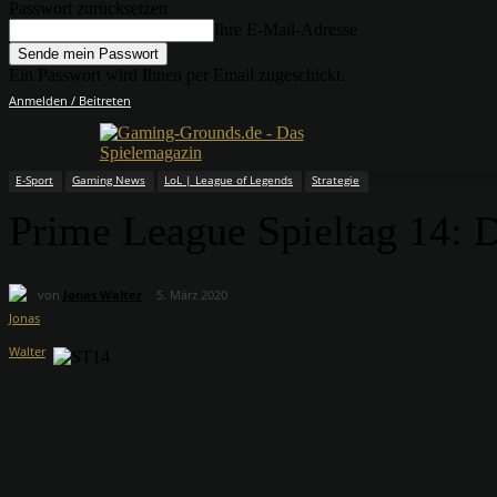
Passwort zurücksetzen
Ihre E-Mail-Adresse
Ein Passwort wird Ihnen per Email zugeschickt.
Anmelden / Beitreten
E-Sport
Gaming News
LoL | League of Legends
Strategie
Prime League Spieltag 14: D
von
Jonas Walter
5. März 2020