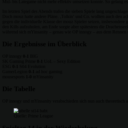
Mid- bis Lategame nicht mehr effektiv umsetzen konnte. So gelang es
Im letzten Spiel des Abends trafen die sieben Spiele lang ungeschlag
Doch mouz hatte andere Pläne. ‚Tolkin‘ und Co. wollten auch den ac
gegen die individuelle Klasse der mouz Spieler setzen, insbesonder
den Kills aufzuholen, am Ende sorgte aber spätestens die Drachenseel
während sich mYinsanity – genau wie OP innogy – aus dem Rennen u
Die Ergebnisse im Überblick
OP innogy
0-1
BIG
SK Gaming Prime
0-1
UoL – Sexy Edition
ESG
0-1
S04 Evolution
GamerLegion
0-1
ad hoc gaming
mousesports
1-0
mYinsanity
Die Tabelle
OP innogy und mYinsanity verabschieden sich nun auch theoretisch au
Quelle: Prime League
Spieltag 14 in der Wiederholung