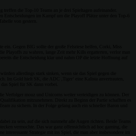
treffen die Top-10 Teams an je drei Spieltagen aufeinander.
sten Entscheidungen im Kampf um die Playoff Plätze unter den Top-6
Tabelle von gestern.
 ein. Gegen BIG sollte der große Felsriese helfen, Corki, Miss
e Playoffs zu wahren, lange Zeit mehr Kills ergatterten, verlor man
reits die Entscheidung klar und nahm OP die letzte Hoffnung auf
würden allerdings stark sinken, wenn sie das Spiel gegen die
h. Im Gold hielt SK, die ADC ‚Tiger‘ eine Kalista anvertrauten,
 das Spiel für SK dann vorbei.
die Verfolger mouz und Unicorns weiter verteidigen zu können. Der
 Qualifikation mitzunehmen. Direkt zu Beginn der Partie schafften es
Team zu sichern. In der Folge gelang auch ein schneller Baron und
abei zu sein, auf die sich nunmehr alle Augen richten. Beide Teams
tecken vermochte. Das war ganz offensichtlich ad hoc gaming, die
interessante Strategie mit ins Spiel, die man aber insbesondere im