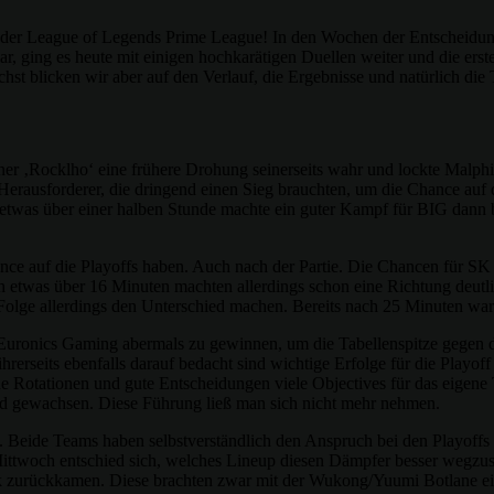
 der League of Legends Prime League! In den Wochen der Entscheidung 
r, ging es heute mit einigen hochkarätigen Duellen weiter und die er
hst blicken wir aber auf den Verlauf, die Ergebnisse und natürlich die 
 ‚Rocklho‘ eine frühere Drohung seinerseits wahr und lockte Malphite
rausforderer, die dringend einen Sieg brauchten, um die Chance auf di
was über einer halben Stunde machte ein guter Kampf für BIG dann be
nce auf die Playoffs haben. Auch nach der Partie. Die Chancen für SK 
etwas über 16 Minuten machten allerdings schon eine Richtung deutlic
 Folge allerdings den Unterschied machen. Bereits nach 25 Minuten war
n Euronics Gaming abermals zu gewinnen, um die Tabellenspitze gegen 
erseits ebenfalls darauf bedacht sind wichtige Erfolge für die Playoff
ue Rotationen und gute Entscheidungen viele Objectives für das eigene 
ld gewachsen. Diese Führung ließ man sich nicht mehr nehmen.
Beide Teams haben selbstverständlich den Anspruch bei den Playoffs d
ittwoch entschied sich, welches Lineup diesen Dämpfer besser wegzus
 zurückkamen. Diese brachten zwar mit der Wukong/Yuumi Botlane eine 