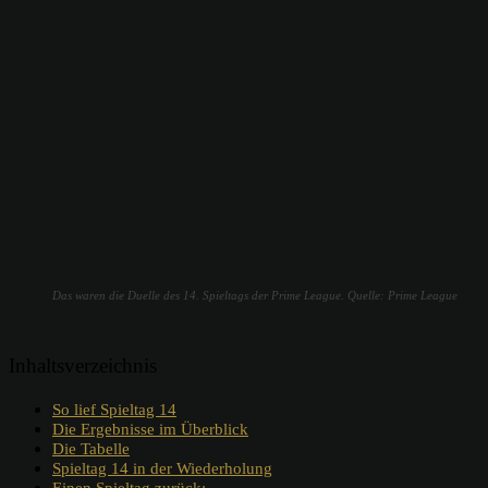
Das waren die Duelle des 14. Spieltags der Prime League. Quelle: Prime League
Inhaltsverzeichnis
So lief Spieltag 14
Die Ergebnisse im Überblick
Die Tabelle
Spieltag 14 in der Wiederholung
Einen Spieltag zurück: