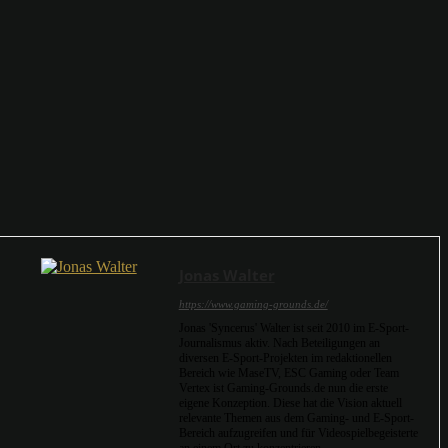
Jonas Walter
https://www.gaming-grounds.de/
Jonas 'Syncerus' Walter ist seit 2010 im E-Sport-
Journalismus aktiv. Nach Beteiligungen an
diversen E-Sport-Projekten im redaktionellen
Bereich wie MaseTV, ESC Gaming oder Team
Vertex ist Gaming-Grounds.de nun die erste
eigene Konzeption. Diese hat die Vision aktuell
relevante Themen aus dem Gaming- und E-Sport-
Bereich aufzugreifen und für Videospielbegeisterte
an einem Ort zu konzentrieren.