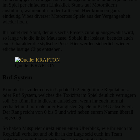
im Spiel per einfachem Linksklick Stunts auf Motorrädern
ausführen, während ihr in der Luft seid. Hier kommen ganz
eindeutig Vibes diverser Motocross Spiele aus der Vergangenheit
wieder hoch.
Ihr haltet den Stunt, der aus sechs Presets zufällig ausgewählt wird,
so lange wie die linke Maustaste. Sobald ihr loslasst, beendet auch
euer Charakter die stylische Pose. Hier werden sicherlich wieder
etliche lustige Clips entstehen.
Quelle: KRAFTON
Ruf-System
Komplett ist zudem das in Update 10.2 eingeführte Reputations-
oder Ruf-System, welches die Toxizität im Spiel deutlich verringern
soll. So könnt ihr in diesem aufsteigen, wenn ihr euch normal
verhaltet und normale oder Ranglisten-Spiele in PUBG absolviert.
Der Rang reicht von 0 bis 5 und wird neben eurem Namen überall
angezeigt.
So haben Mitspieler direkt einen einen Überblick, wie ihr euch im
Regelfall verhaltet und ob ihr in der Lage seid euch im Team
trotzdem vernünftig zu verhalten. Abzüge gibt es hier