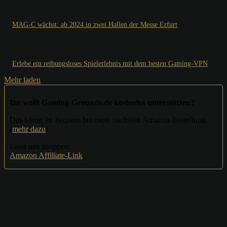
MAG-C wächst: ab 2024 in zwei Hallen der Messe Erfurt
Erlebe ein reibungsloses Spielerlebnis mit dem besten Gaming-VPN
Mehr laden
Ihr wollt Gaming-Grounds.de kostenlos unterstützen?
Das könnt ihr bequem bei eurer nächsten Amazon-Bestellung.
(
mehr dazu
)
Lasst uns shoppen:
Amazon Affiliate-Link