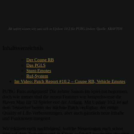
Ab sofort wissen wir, was sich in Update 10.2 für PUBG ändert. Quelle: KRAFTON
Inhaltsverzeichnis
Der Coupe RB
Das PGI.S
Stunt-Emotes
Ruf-System
Im Video: Patch Report #10.2 – Coupe RB, Vehicle Emotes
PUBG Fans aufgepasst! Die zehnte Saison im Spiel hat begonnen,
doch wie immer sind die neuen Features wie beispielsweise die
Haven Map für 32 Spieler erst der Anfang. Mit Update 10.2 ist auf
dem Testserver bereits der nächste Patch verfügbar, der einige
Quality of Life-Verbesserungen, aber auch gänzlich neue Inhalte
und Funktionen integriert.
Wir erklären euch nachfolgend, welche Neuerungen euch schon
jetzt auf dem Testserver und in Kürze auf den Liveservern erwarten.