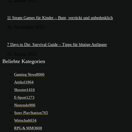
12. Januar 2022
11 Steam Games für Kinder – Bunt, verrückt und unbedenklich
26. November 2021
7 Days to Die: Survival Guide – Tipps für blutige Anfänger
25. Januar 2022
Beliebte Kategorien
Gaming News
8066
Artikel
1864
Shooter
1416
E-Sport
1273
Nintendo
906
Sony PlayStation
765
Wirtschaft
634
RPG & MMO
608