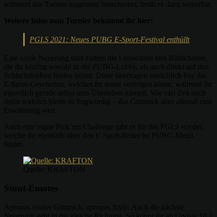
während das Turnier insgesamt fortschreitet, heißt es dazu weiterhin.
Weitere Infos zum Turnier bekommt ihr hier:
PGI.S 2021: Neues PUBG E-Sport-Festival enthüllt
Eine coole Neuerung sind zudem die Leinwände und Bildschirme,
die ihr künftig sowohl in der PUBG-Lobby, als auch direkt auf den
Schlachtfeldern finden könnt. Diese übertragen tatsächlich live das
E-Sport-Geschehen, welches ihr somit verfolgen könnt, während ihr
eigentlich gerade selbst ums Überleben kämpft. Wie viel Zeit euch
dafür wirklich bleibt ist fragwürdig – das Gimmick aber allemal eine
Erwähnung wert.
Auch eine eigne Pick’em Challenge gibt es für das PGI.S wieder,
welche ihr ebenfalls über den E-Sport-Reiter im PUBG-Menü
findet.
Quelle: KRAFTON
Stunt-Emotes
Apropos cooles Gimmick, apropos Style: Auch die nächste
Neuerung geht in die gleiche Richtung. So könnt ihr ab Update 10.2