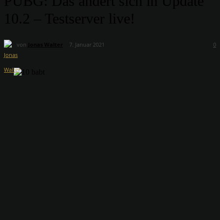
PUBG: Das ändert sich in Update
10.2 – Testserver live!
von
Jonas Walter
7. Januar 2021
0