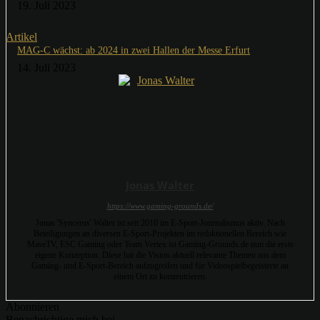
19. Juli 2023
Artikel
MAG-C wächst: ab 2024 in zwei Hallen der Messe Erfurt
14. Juli 2023
Jonas Walter
https://www.gaming-grounds.de/
Jonas 'Syncerus' Walter ist seit 2010 im E-Sport-Journalismus aktiv. Nach
Beteiligungen an diversen E-Sport-Projekten im redaktionellen Bereich wie
MaseTV, ESC Gaming oder Team Vertex ist Gaming-Grounds.de nun die erste
eigene Konzeption. Diese hat die Vision aktuell relevante Themen aus dem
Gaming- und E-Sport-Bereich aufzugreifen und für Videospielbegeisterte an
einem Ort zu konzentrieren.
Abonnieren
Benachrichtige mich bei