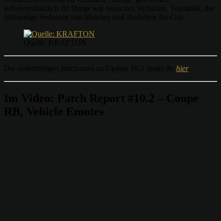
selbstverständlich für Dinge wie toxisches Verhalten, Teamkills, das
frühzeitige Verlassen von Matches und ähnlichen No-Gos.
Quelle: KRAFTON
Die vollständigen Patchnotes zu Update 10.2 findet ihr
hier
.
Im Video: Patch Report #10.2 – Coupe
RB, Vehicle Emotes