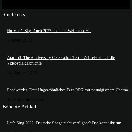
Spieletests
No Man’s Sky: Auch 2023 noch ein Weltraum-Hit
7. März 2023
Atari 50: The Anniversary Celebration Test – Zeitreise durch die
Videospielgeschichte
24. Januar 2023
Roadwarden Test: Ungewöhnliches Text-RPG mit nostalgischem Charme
16. September 2022
Beliebte Artikel
Let’s Sing 2022: Deutsche Songs nicht verfügbar? Das könnt ihr tun