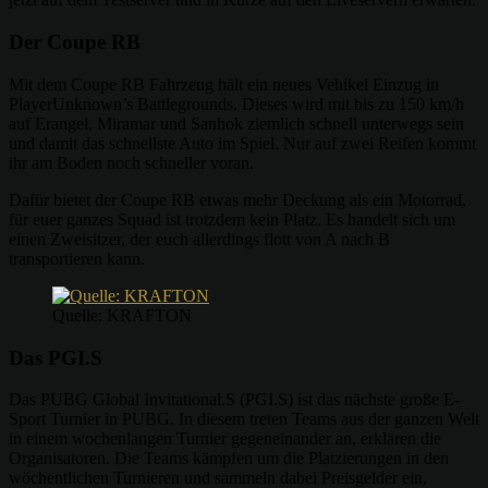
Der Coupe RB
Mit dem Coupe RB Fahrzeug hält ein neues Vehikel Einzug in
PlayerUnknown’s Battlegrounds. Dieses wird mit bis zu 150 km/h
auf Erangel, Miramar und Sanhok ziemlich schnell unterwegs sein
und damit das schnellste Auto im Spiel. Nur auf zwei Reifen kommt
ihr am Boden noch schneller voran.
Dafür bietet der Coupe RB etwas mehr Deckung als ein Motorrad,
für euer ganzes Squad ist trotzdem kein Platz. Es handelt sich um
einen Zweisitzer, der euch allerdings flott von A nach B
transportieren kann.
Quelle: KRAFTON
Das PGI.S
Das PUBG Global Invitational.S (PGI.S) ist das nächste große E-
Sport Turnier in PUBG. In diesem treten Teams aus der ganzen Welt
in einem wochenlangen Turnier gegeneinander an, erklären die
Organisatoren. Die Teams kämpfen um die Platzierungen in den
wöchentlichen Turnieren und sammeln dabei Preisgelder ein,