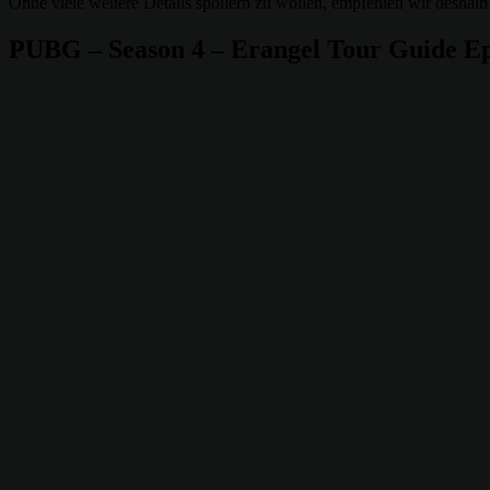
Ohne viele weitere Details spoilern zu wollen, empfehlen wir deshal
PUBG – Season 4 – Erangel Tour Guide Ep