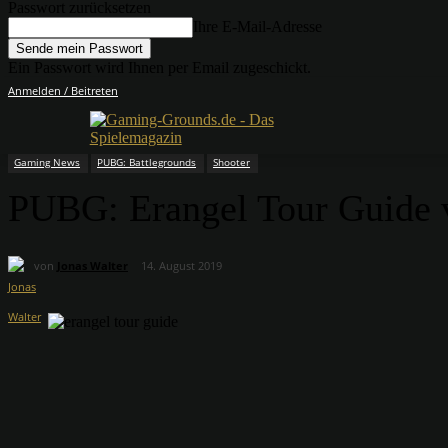
Passwort zurücksetzen
Ihre E-Mail-Adresse
Ein Passwort wird Ihnen per Email zugeschickt.
Anmelden / Beitreten
Gaming News
PUBG: Battlegrounds
Shooter
PUBG: Erangel Tour Guide v
von
Jonas Walter
14. August 2019