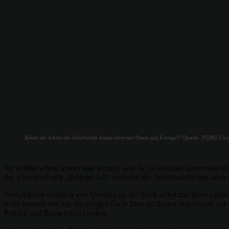
Kennt ihr schon die Geschichte hinter diversen Orten auf Erangel? Quelle: PUBG Cor
Ihr wolltet schon immer mal wissen, welche Geschichte hinter den d
der Überarbeitung „Erangel 2.0“ vertiefen die Verantwortlichen auch
Wohnblöcke nördlich von Georgopol, die Stadt selbst mit ihren zahlrei
mehr kennen wir aus unzähligen Gefechten an diesen von Grund auf 
Plätzen und Bauwerken stecken.