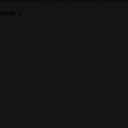
b den ersten Teil der PUBG – Season 4 – Erangel Tour Guide Episode 1
isode 1