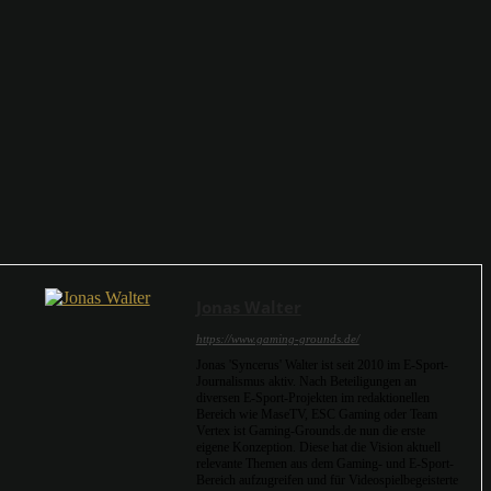
Jonas Walter
https://www.gaming-grounds.de/
Jonas 'Syncerus' Walter ist seit 2010 im E-Sport-
Journalismus aktiv. Nach Beteiligungen an
diversen E-Sport-Projekten im redaktionellen
Bereich wie MaseTV, ESC Gaming oder Team
Vertex ist Gaming-Grounds.de nun die erste
eigene Konzeption. Diese hat die Vision aktuell
relevante Themen aus dem Gaming- und E-Sport-
Bereich aufzugreifen und für Videospielbegeisterte