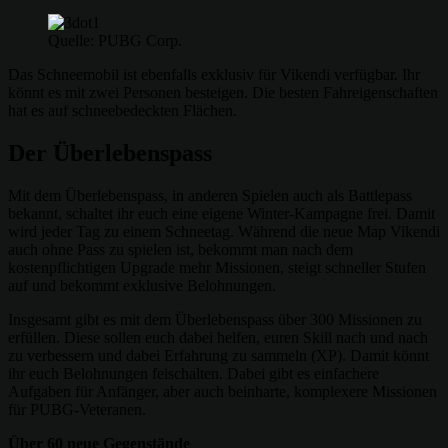
Quelle: PUBG Corp.
Das Schneemobil ist ebenfalls exklusiv für Vikendi verfügbar. Ihr
könnt es mit zwei Personen besteigen. Die besten Fahreigenschaften
hat es auf schneebedeckten Flächen.
Der Überlebenspass
Mit dem Überlebenspass, in anderen Spielen auch als Battlepass
bekannt, schaltet ihr euch eine eigene Winter-Kampagne frei. Damit
wird jeder Tag zu einem Schneetag. Während die neue Map Vikendi
auch ohne Pass zu spielen ist, bekommt man nach dem
kostenpflichtigen Upgrade mehr Missionen, steigt schneller Stufen
auf und bekommt exklusive Belohnungen.
Insgesamt gibt es mit dem Überlebenspass über 300 Missionen zu
erfüllen. Diese sollen euch dabei helfen, euren Skill nach und nach
zu verbessern und dabei Erfahrung zu sammeln (XP). Damit könnt
ihr euch Belohnungen feischalten. Dabei gibt es einfachere
Aufgaben für Anfänger, aber auch beinharte, komplexere Missionen
für PUBG-Veteranen.
Über 60 neue Gegenstände