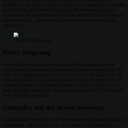
(anstelle der SCAR-L) ins Spiel und ihr könnt schon jetzt eine wilde
Fahrt auf dem Schneemobil einplanen. Mit dem neuen Replay-
System habt ihr jetzt noch bessere Kontrolle über die Erstellung von
Ingame-Footage – ihr könnte Kamerafahrten erstellen und Edits
exportieren.
Quelle: PUBG Corp.
Neuer Absprung
Nun verfügbar ist auch das neue Fallschirmsprungsystem. Dies
ermöglicht euch nach dem Absprung eine bessere Steuerung in der
Luft, ihr könnt gezielt gleiten oder tauchen. Der Sprung wurde mit
neuen Animationen ausgestattet und ihr könnt euch bereits vor der
Landung von eurem Fallschirm trennen. So geht’s: Die LSHIFT-
Taste lässt euch dann in den Sturzflug gehen, mit LCTRL könnt ihr
in den Gleitflug übergehen.
Gameplay auf der neuen Snowmap
Vor dem Match könnt ihr in der Wartephase eine Schneeballschlacht
veranstalten – das ist lustig! Auf dem eisigen Untergrund sind