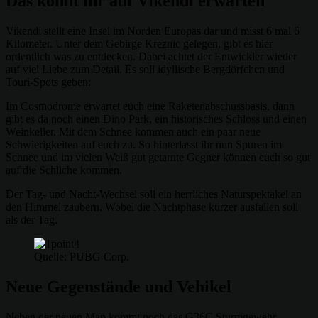
Das könnt ihr auf Vikendi erwarten
Vikendi stellt eine Insel im Norden Europas dar und misst 6 mal 6
Kilometer. Unter dem Gebirge Kreznic gelegen, gibt es hier
ordentlich was zu entdecken. Dabei achtet der Entwickler wieder
auf viel Liebe zum Detail. Es soll idyllische Bergdörfchen und
Touri-Spots geben:
Im Cosmodrome erwartet euch eine Raketenabschussbasis, dann
gibt es da noch einen Dino Park, ein historisches Schloss und einen
Weinkeller. Mit dem Schnee kommen auch ein paar neue
Schwierigkeiten auf euch zu. So hinterlasst ihr nun Spuren im
Schnee und im vielen Weiß gut getarnte Gegner können euch so gut
auf die Schliche kommen.
Der Tag- und Nacht-Wechsel soll ein herrliches Naturspektakel an
den Himmel zaubern. Wobei die Nachtphase kürzer ausfallen soll
als der Tag.
Quelle: PUBG Corp.
Neue Gegenstände und Vehikel
Neben der neuen Map kommt noch das G36C Sturmgewehr