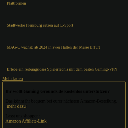
Plattformen
Stadtwerke Flensburg setzen auf E-Sport
MAG-C wächst: ab 2024 in zwei Hallen der Messe Erfurt
Erlebe ein reibungsloses Spielerlebnis mit dem besten Gaming-VPN
Mehr laden
Ihr wollt Gaming-Grounds.de kostenlos unterstützen?
Das könnt ihr bequem bei eurer nächsten Amazon-Bestellung.
(
mehr dazu
)
Lasst uns shoppen:
Amazon Affiliate-Link