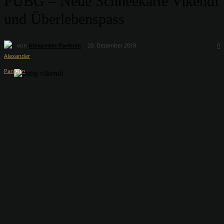
PUBG – Neue Schneekarte Vikendi
und Überlebenspass
von
Alexander Panknin
20. Dezember 2018
0