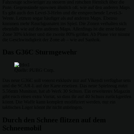
Fahrzeuge schwieriger zu steuern und rutschen förmlich über die
Piste. Gegenstände spawnen ähnlich oft, wie auf den anderen Maps.
Es gibt auch den Level-3-Helm und die entsprechende Level-3-
Weste. Letztere sogar häufiger als auf anderen Maps. Ebenso
kommen mehr Rauchgranaten ins Spiel. Die Zonen verhalten sich
ebenfalls wie auf den anderen Maps. Allerdings ist die erste blaue
Zone 30% kleiner und die zweite 80% größer. Ab Phase vier nimmt
die Geschwindigkeit der Zone ab – wie auf Sanhok.
Das G36C Sturmgewehr
Quelle: PUBG Corp.
Das neue G36C soll vorerst exklusiv nur auf Vikendi verfügbar sein
und die SCAR-L auf der Karte ersetzen. Das neue Spielzeug nutzt
5.56mm Munition, hat ab Werk 30 Schuss. Ein erweitertes Magazin
gibt euch einen extra Vorrat, so dass ihr auf 40 Schuss zurückgreifen
könnt. Die Waffe kann komplett modifiziert werden, nur ein
taktisches Lager könnt ihr nicht anbringen.
Durch den Schnee flitzen auf dem
Schneemobil