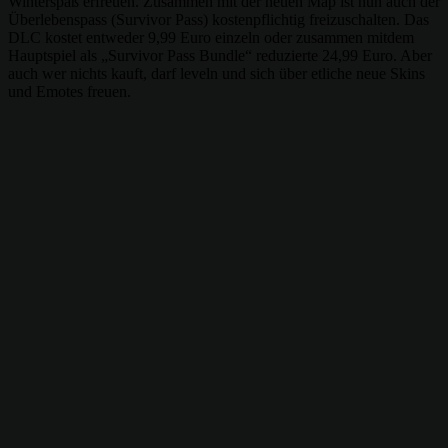
Winterspaß erfreuen. Zusammen mit der neuen Map ist nun auch der
Überlebenspass (Survivor Pass) kostenpflichtig freizuschalten. Das
DLC kostet entweder 9,99 Euro einzeln oder zusammen mitdem
Hauptspiel als „Survivor Pass Bundle“ reduzierte 24,99 Euro. Aber
auch wer nichts kauft, darf leveln und sich über etliche neue Skins
und Emotes freuen.