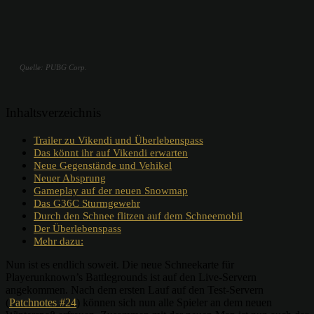
Quelle: PUBG Corp.
Inhaltsverzeichnis
Trailer zu Vikendi und Überlebenspass
Das könnt ihr auf Vikendi erwarten
Neue Gegenstände und Vehikel
Neuer Absprung
Gameplay auf der neuen Snowmap
Das G36C Sturmgewehr
Durch den Schnee flitzen auf dem Schneemobil
Der Überlebenspass
Mehr dazu:
Nun ist es endlich soweit. Die neue Schneekarte für
Playerunknown’s Battlegrounds ist auf den Live-Servern
angekommen. Nach dem ersten Lauf auf den Test-Servern
(
Patchnotes #24
) können sich nun alle Spieler an dem neuen