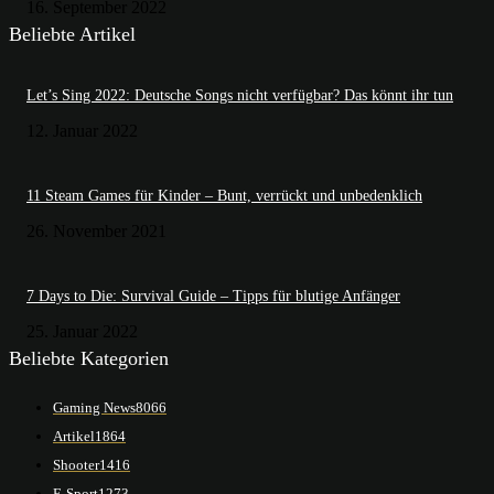
16. September 2022
Beliebte Artikel
Let’s Sing 2022: Deutsche Songs nicht verfügbar? Das könnt ihr tun
12. Januar 2022
11 Steam Games für Kinder – Bunt, verrückt und unbedenklich
26. November 2021
7 Days to Die: Survival Guide – Tipps für blutige Anfänger
25. Januar 2022
Beliebte Kategorien
Gaming News
8066
Artikel
1864
Shooter
1416
E-Sport
1273