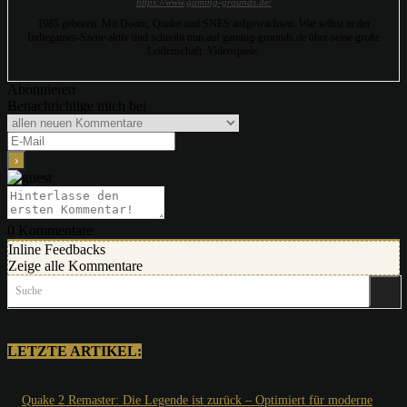
https://www.gaming-grounds.de/
1985 geboren. Mit Doom, Quake und SNES aufgewachsen. War selbst in der
Indiegames-Szene aktiv und schreibt nun auf gaming-grounds.de über seine große
Leidenschaft: Videospiele.
Abonnieren
Benachrichtige mich bei
0
Kommentare
Inline Feedbacks
Zeige alle Kommentare
Suche
LETZTE ARTIKEL:
Quake 2 Remaster: Die Legende ist zurück – Optimiert für moderne