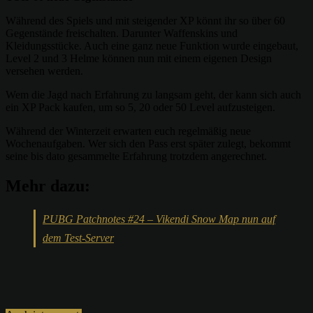
Während des Spiels und mit steigender XP könnt ihr so über 60
Gegenstände freischalten. Darunter Waffenskins und
Kleidungsstücke. Auch eine ganz neue Funktion wurde eingebaut,
Level 2 und 3 Helme können nun mit einem eigenen Design
versehen werden.
Wem die Jagd nach Erfahrung zu langsam geht, der kann sich auch
ein XP Pack kaufen, um so 5, 20 oder 50 Level aufzusteigen.
Während der Winterzeit erwarten euch regelmäßig neue
Wochenaufgaben. Wer sich den Pass erst später zulegt, bekommt
seine bis dato gesammelte Erfahrung trotzdem angerechnet.
Mehr dazu:
PUBG Patchnotes #24 – Vikendi Snow Map nun auf
dem Test-Server