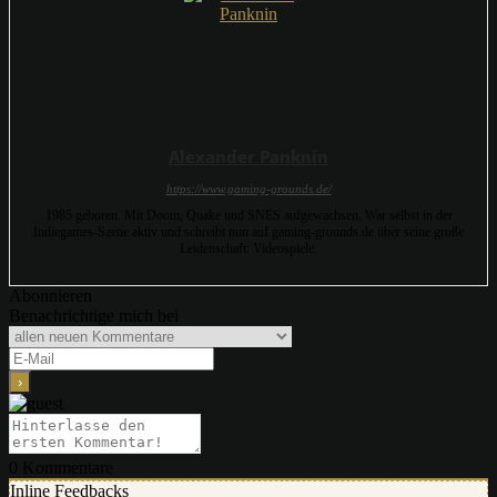
Alexander Panknin
https://www.gaming-grounds.de/
1985 geboren. Mit Doom, Quake und SNES aufgewachsen. War selbst in der
Indiegames-Szene aktiv und schreibt nun auf gaming-grounds.de über seine große
Leidenschaft: Videospiele.
Abonnieren
Benachrichtige mich bei
0
Kommentare
Inline Feedbacks