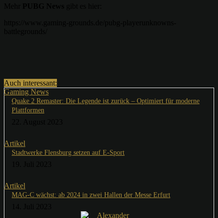
Mehr
PUBG News
gibt es hier:
https://www.gaming-grounds.de/pubg-playerunknowns-
battlegrounds/
Auch interessant:
Gaming News
Quake 2 Remaster: Die Legende ist zurück – Optimiert für moderne
Plattformen
22. August 2023
Artikel
Stadtwerke Flensburg setzen auf E-Sport
19. Juli 2023
Artikel
MAG-C wächst: ab 2024 in zwei Hallen der Messe Erfurt
14. Juli 2023