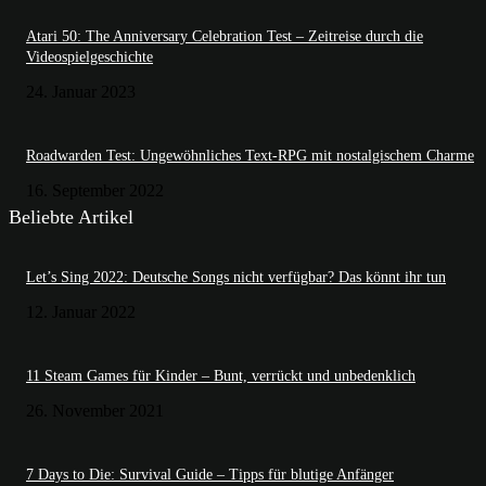
Atari 50: The Anniversary Celebration Test – Zeitreise durch die
Videospielgeschichte
24. Januar 2023
Roadwarden Test: Ungewöhnliches Text-RPG mit nostalgischem Charme
16. September 2022
Beliebte Artikel
Let’s Sing 2022: Deutsche Songs nicht verfügbar? Das könnt ihr tun
12. Januar 2022
11 Steam Games für Kinder – Bunt, verrückt und unbedenklich
26. November 2021
7 Days to Die: Survival Guide – Tipps für blutige Anfänger