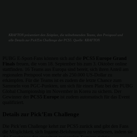
KRAFTON präsentiert den Zeitplan, die teilnehmenden Teams, den Preispool und
alle Details zur Pick'Em Challenge der PCS5. Quelle: KRAFTON
PUBG E-Sport-Fans können sich auf die
PCS5 Europe Grand
Finals
freuen, die vom 18. September bis zum 3. Oktober online
stattfinden. 16 Teams aus Europa sind bereit, sich ihren Anteil am
regionalen Preispool von mehr als 250.000 US-Dollar zu
erkämpfen. Für die Teams ist es zudem die letzte Chance zum
Sammeln von PGC-Punkten, um sich für einen Platz bei der PUBG
Global Championship im November in Korea zu sichern. Der
Gewinner der
PCS5 Europe
ist zudem automatisch für das Event
qualifiziert.
Details zur Pick’Em Challenge
Die Pick’em Challenge kehrt zur PCS5 zurück und gibt den Fans
die Möglichkeit, sich Ingame-Belohnungen zu verdienen, indem sie