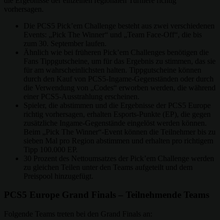
die Ergebnisse der einzelnen regionalen Turniere richtig
vorhersagen.
Die PCS5 Pick’em Challenge besteht aus zwei verschiedenen
Events: „Pick The Winner“ und „Team Face-Off“, die bis
zum 30. September laufen.
Ähnlich wie bei früheren Pick’em Challenges benötigen die
Fans Tippgutscheine, um für das Ergebnis zu stimmen, das sie
für am wahrscheinlichsten halten. Tippgutscheine können
durch den Kauf von PCS5-Ingame-Gegenständen oder durch
die Verwendung von „Codes“ erworben werden, die während
einer PCS5-Ausstrahlung erscheinen.
Spieler, die abstimmen und die Ergebnisse der PCS5 Europe
richtig vorhersagen, erhalten Esports-Punkte (EP), die gegen
zusätzliche Ingame-Gegenstände eingelöst werden können.
Beim „Pick The Winner“-Event können die Teilnehmer bis zu
sieben Mal pro Region abstimmen und erhalten pro richtigem
Tipp 100.000 EP.
30 Prozent des Nettoumsatzes der Pick’em Challenge werden
zu gleichen Teilen unter den Teams aufgeteilt und dem
Preispool hinzugefügt.
PCS5 Europe Grand Finals – Teilnehmende Teams
Folgende Teams treten bei den Grand Finals an: