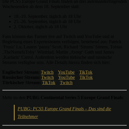
Die PCS5 Europe Grand Finals finden an drei aufeinanderfolgenden
Wochenenden ab dem 18. September statt:
18.-19. September, täglich ab 18 Uhr
25.-26. September, täglich ab 18 Uhr
2. Oktober, täglich ab 18 Uhr
Fans können das Turnier live auf Twitch und YouTube und in
Begleitung eines Expertenteams verfolgen, bestehend aus: Patrick
‘Frosz’ Lu, Lauren ‘pansy’ Scott, Richard ‘Simms’ Simms, Tobias
‚TheNameIsToby‘ Wiinblad, Martin ‚Avnqr‘ Gøth und James
‚Kaelaris‘ Carrol. Außerdem werden türkische und russische
Streams verfügbar sein. Alle Details hierzu finden sich hier:
Englischer Stream:
Twitch
–
YouTube
–
TikTok
Russischer Stream:
Twitch
–
YouTube
–
TikTok
Türkischer Stream:
TikTok
–
Twitch
Mehr zu den
PUBG Continental Series 5 Europe Grand Finals
:
PUBG: PCS5 Europe Grand Finals – Das sind die
Teilnehmer